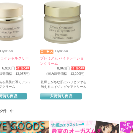
Lilyth’ dor
Lilyth’ dor
フェイシャルクリー
プレミアム ハイドレーショ
ンクリーム
6,926円
8,963円
47 ％OFF
32 ％OFF
内販売価格
13,037円
)
(国内販売価格
13,200円
)
ある美肌に導くアンチ
乾燥しがちな肌にハリとツヤを
グクリーム
与えるエイジングケアクリーム
 全2件 中