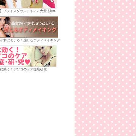
E】プライスダウンアイテム大量追加!!
イ女はモテる！感じるボディメイキング
に効く！アソコのケア徹底研究