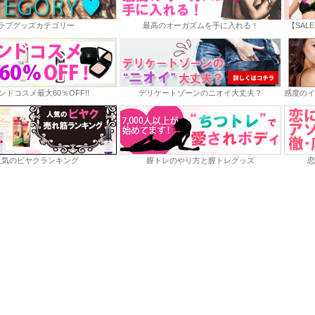
ラブグッズカテゴリー
最高のオーガズムを手に入れる！
【SAL
ンドコスメ最大60％OFF!!
デリケートゾーンのニオイ大丈夫？
感度のイ
人気のビヤクランキング
膣トレのやり方と膣トレグッズ
恋