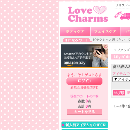
リリスドール(L
ボディケア
フェイスケア
バ
ビヤクもっと感じたい
ラブグッズ
Lilyth
商品絞込
アイテムで
ようこそ！ゲストさま
新規会員登録(無料)
並び順
現在のカートの中身
点数
0
点
1～2件 /
合計
0
円
カートを見る