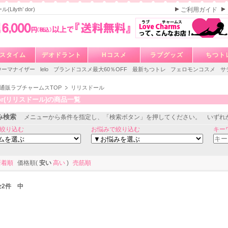
ilyth’ dor)
ご利用ガイド
スタイム
デオドラント
Hコスメ
ラブグッズ
ちつト
ウーマナイザー
lelo
ブランドコスメ最大60％OFF
最新ちつトレ
フェロモンコスメ
サ
通販ラブチャームスTOP
リリスドール
’ dor(リリスドール)の商品一覧
み検索
メニューから条件を指定し、「検索ボタン」を押してください。 いずれ
絞り込む
お悩みで絞り込む
キー
新着順
価格順(
安い
高い
)
売筋順
 全2件 中