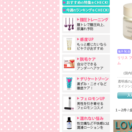
リリス 
ム
(国
透明感の
エイジン
1～2件 /