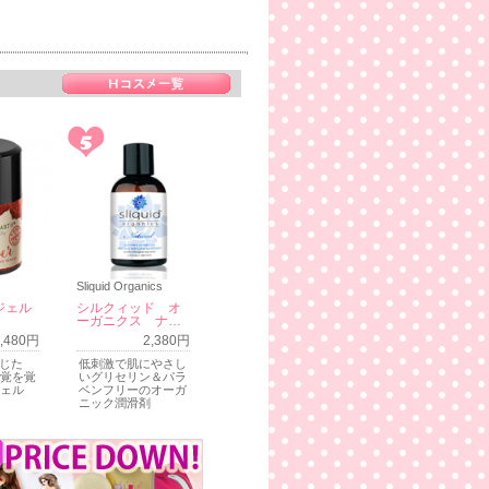
Sliquid Organics
ジェル
シルクィッド オ
ーガニクス ナ…
3,480円
2,380円
感じた
低刺激で肌にやさし
覚を覚
いグリセリン＆パラ
ェル
ベンフリーのオーガ
ニック潤滑剤