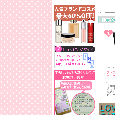
Horny
プレ
ム fo
【an
共に
感覚
ビド