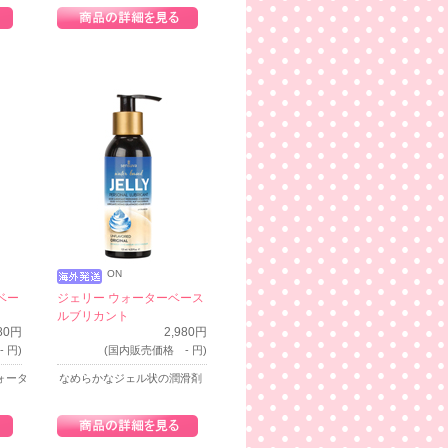
ON
ベー
ジェリー ウォーターベース
ルブリカント
980円
2,980円
 円)
(国内販売価格 - 円)
ォータ
なめらかなジェル状の潤滑剤