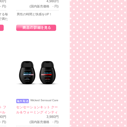
480円
4,980円
 円)
(国内販売価格 - 円)
する毎
男性の時間と快感をUP！
で満た
Wicked Sensual Care
ト フ
センセーションキット クー
ール
ル＆ウォーミング インティ
880円
3,980円
メイト ルブリカント
 円)
(国内販売価格 - 円)