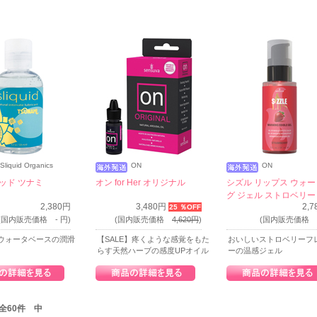
Sliquid Organics
ON
ON
ッド ツナミ
オン for Her オリジナル
シズル リップス ウォ
グ ジェル ストロベリー
2,380円
3,480円
2,
25 ％OFF
(国内販売価格 - 円)
(国内販売価格
4,620円
)
(国内販売価格 -
ウォータベースの潤滑
【SALE】疼くような感覚をもた
おいしいストロベリーフ
らす天然ハーブの感度UPオイル
ーの温感ジェル
/ 全60件 中