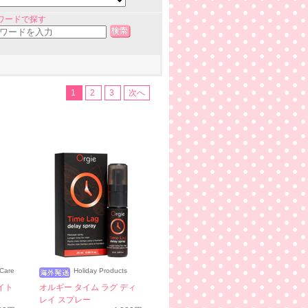
ワードで探す
1
2
3
次へ
 Care
Holiday Products
イト
オルギー タイム ラグ ディ
レイ スプレー