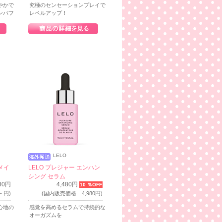
やかで
究極のセンセーションプレイで
ンパフ
レベルアップ！
LELO
メイ
LELO プレジャー エンハン
シング セラム
980円
4,480円
10 ％OFF
 円)
(国内販売価格
4,980円
)
心地の
感覚を高めるセラムで持続的な
オーガズムを