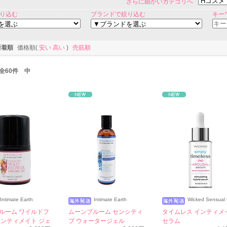
さらに細かいカテゴリへ
り込む
ブランドで絞り込む
キー
新着順
価格順(
安い
高い
)
売筋順
/ 全60件 中
Intimate Earth
Intimate Earth
Wicked Sensual
ルーム ワイルドフ
ムーンブルーム センシティ
タイムレス インティメ
インティメイト ジェ
ブ ウォータージェル
セラム