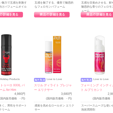
い魅力で五感を刺激す
五感を魅了する、優美で魅惑的
五感を目覚めさせる、鮮
向けパフュームオイル
なフェロモンパフューム
魅惑的な香りのフェロモ
ューム
Holiday Products
Love to Love
Love to Love
トゥーロ XXXL パ
スリル ディライト プレジャ
フォーミング インティ
 for Him
ー エリクサー
ト ルブリカント
4,980円
3,680円
2,
(国内販売価格 - 円)
(国内販売価格 - 円)
(国内販売価格 -
きく。男性をサポート
感覚を高めるロールオン エリク
スーパースムーズな使い
クリーム
サー
泡状潤滑剤