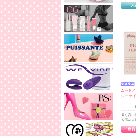
ムードメ
シー オ
香り高い
を高めま