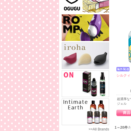
シルクィ
超濃厚な
ジェル
1～20件 
>>All Brands