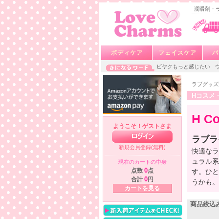
潤滑剤・
ボディケア
フェイスケア
バ
ビヤクもっと感じたい
ラブグッズ
Hコスメ 
H C
ようこそ！ゲストさま
ラブラ
新規会員登録(無料)
快適なラ
ュラル系
現在のカートの中身
点数
0
点
す。ひと
合計
0
円
うかも。
カートを見る
商品絞込