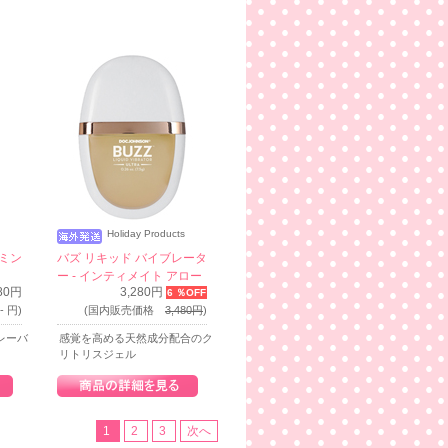
Holiday Products
ーミン
バズ リキッド バイブレータ
ー - インティメイト アロー
780円
3,280円
6 ％OFF
サル ジェル
 円)
(国内販売価格
3,480円
)
レーバ
感覚を高める天然成分配合のク
リトリスジェル
1
2
3
次へ