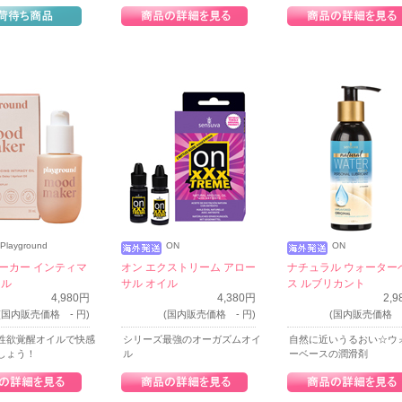
Playground
ON
ON
ーカー インティマ
オン エクストリーム アロー
ナチュラル ウォーター
イル
サル オイル
ス ルブリカント
4,980円
4,380円
2,
(国内販売価格 - 円)
(国内販売価格 - 円)
(国内販売価格 -
性欲覚醒オイルで快感
シリーズ最強のオーガズムオイ
自然に近いうるおい☆ウ
しょう！
ル
ーベースの潤滑剤