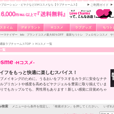
ラブローション・ビヤクなどのHコスメなら【ラブチャームス】
ご利用ガイド
スタイム
デオドラント
Hコスメ
ラブグッズ
ちつト
ウーマナイザー
lelo
ブランドコスメ最大60％OFF
最新ちつトレ
フェロモンコスメ
サ
通販ラブチャームスTOP
Hコスメ 一覧
一覧
osme
-Hコスメ-
イフをもっと快適に楽しむスパイス！
ブメイキングのために。うるおいをプラスするカラダに安全なナチ
ルブリカントや感度を高めるビヤクジェルを豊富に取り揃えていま
りでもカップルでも、男性用もあります！新しい感覚に目覚めちゃ
み検索
メニューから条件を指定し、「検索ボタン」を押してください。 いずれ