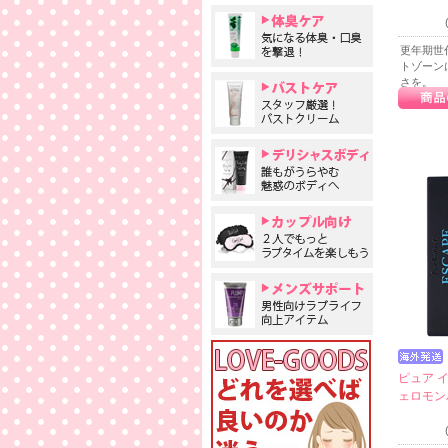
ル
更年期世
トゾーン
さを。
ピュア 
ェロモン
オン - 