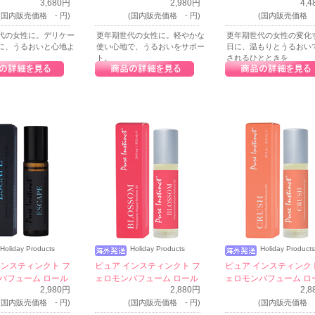
3,680円
2,980円
4,
(国内販売価格 - 円)
(国内販売価格 - 円)
(国内販売価格 -
代の女性に。デリケー
更年期世代の女性に。軽やかな
更年期世代の女性の変化
に、うるおいと心地よ
使い心地で、うるおいをサポー
日に、温もりとうるおい
ト。
されるひとときを
Holiday Products
Holiday Products
Holiday Products
インスティンクト フ
ピュア インスティンクト フ
ピュア インスティンク
パフューム ロール
ェロモンパフューム ロール
ェロモンパフューム ロ
2,980円
2,880円
2,
エスケープ
オン - ブロッサム
オン - クラッシュ
(国内販売価格 - 円)
(国内販売価格 - 円)
(国内販売価格 -