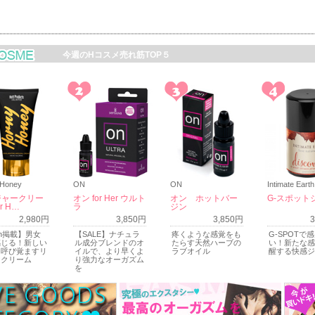
今週のHコスメ売れ筋TOP５
 Honey
ON
ON
Intimate Earth
ジャークリー
オン for Her ウルト
オン ホットバー
G-スポット
r H…
ラ
ジン
2,980円
3,850円
3,850円
an掲載】男女
【SALE】ナチュラ
疼くような感覚をも
G-SPOTで
感じる！新しい
ル成分ブレンドのオ
たらす天然ハーブの
い！新たな感
を呼び覚ますリ
イルで、より早くよ
ラブオイル
醒する快感ジ
ークリーム
り強力なオーガズム
を