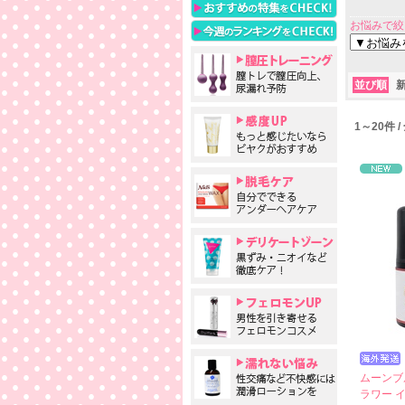
お悩みで絞
並び順
1～20件 
ムーンブ
ラワー 