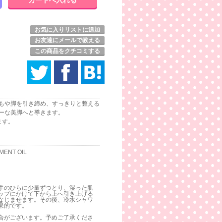
お気に入りリストに追加
お友達にメールで教える
この商品をクチコミする
もや脚を引き締め、すっきりと整える
ーな美脚へと導きます。
ます。
MENT OIL
手のひらに少量ずつとり、湿った肌
ップにかけて下から上へ引き上げる
なじませます。その後、冷水シャワ
果的です。
合がございます。予めご了承くださ