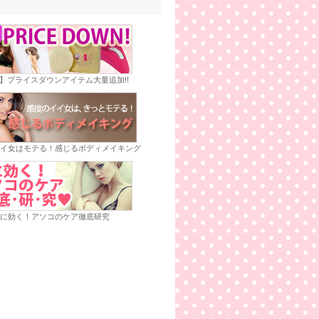
E】プライスダウンアイテム大量追加!!
イ女はモテる！感じるボディメイキング
に効く！アソコのケア徹底研究