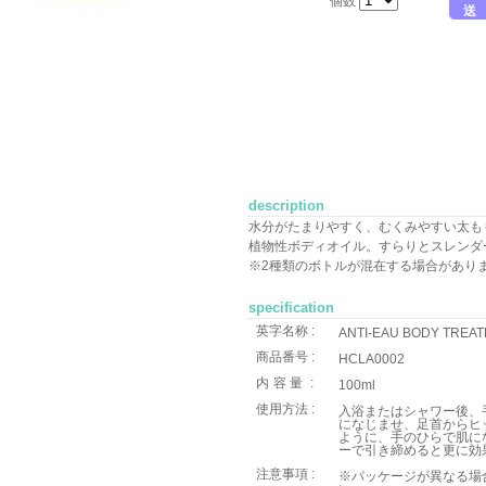
個数
送
description
水分がたまりやすく、むくみやすい太も
植物性ボディオイル。すらりとスレンダ
※2種類のボトルが混在する場合があり
specification
英字名称 :
ANTI-EAU BODY TREAT
商品番号 :
HCLA0002
内容量
:
100ml
使用方法 :
入浴またはシャワー後、
になじませ、足首からヒ
ように、手のひらで肌に
ーで引き締めると更に効
注意事項 :
※パッケージが異なる場