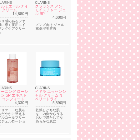
LARINS
CLARINS
Ｎルミエール ナイ
クラランス メン
ト クリーム
モイスチャー ジェ
14,880円
ル SP
4,600円
ハリ感のあるツヤ
肌に導く夜用エイ
メンズ向け ジェル
ジングケアクリー
状保湿美容液
ム
LARINS
CLARINS
トーニング ローシ
イドラ エッセンシ
ョン SP エキスト
ャル クリーム N
ラ コンフォート
ベリードライ
4,330円
5,890円
デリケートな肌を
乾燥しがちな肌
おだやかに整える
を、内側からうる
アルコールフリー
おいで満たしてな
のジェルローショ
めらかな肌に
ン