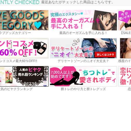
最近あなたがチェックした商品
最近あなたがチェックした商品はこちらです。
ラブグッズカテゴリー
最高のオーガズムを手に入れる！
【SAL
ンドコスメ最大60％OFF!!
デリケートゾーンのニオイ大丈夫？
感度のイ
人気のビヤクランキング
膣トレのやり方と膣トレグッズ
恋