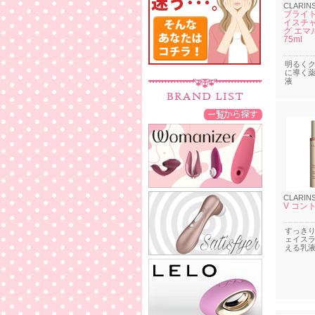
CLARIN
ブライト
イスチ
グ エマ
75ml
明るく
に導く
液
CLARIN
V コン
すっき
ェイス
える乳