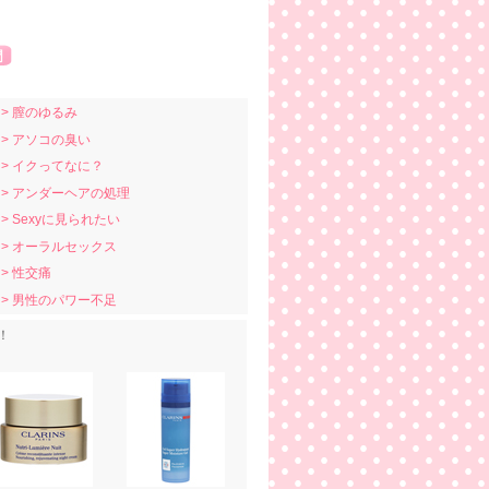
> 膣のゆるみ
> アソコの臭い
> イクってなに？
> アンダーヘアの処理
> Sexyに見られたい
> オーラルセックス
> 性交痛
> 男性のパワー不足
！