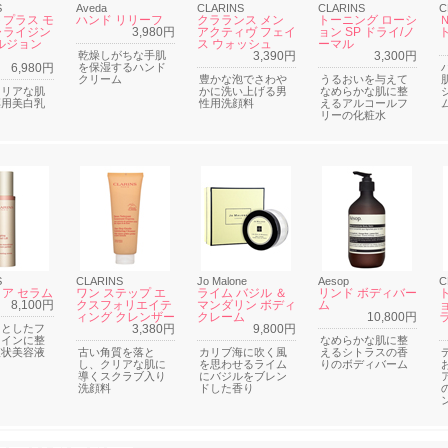
S
Aveda
CLARINS
CLARINS
C
プラス モ
ハンド リリーフ
クラランス メン
トーニング ローシ
ャライジン
3,980円
アクティヴ フェイ
ョン SP ドライ/ノ
ルジョン
ス ウォッシュ
ーマル
乾燥しがちな手肌
3,390円
3,300円
6,980円
を保湿するハンド
クリーム
豊かな泡でさわや
うるおいを与えて
クリアな肌
かに洗い上げる男
なめらかな肌に整
薬用美白乳
性用洗顔料
えるアルコールフ
リーの化粧水
S
CLARINS
Jo Malone
Aesop
C
トア セラム
ワン ステップ エ
ライム バジル ＆
リンド ボディバー
8,100円
クスフォリエイテ
マンダリン ボディ
ム
ィング クレンザー
クレーム
10,800円
りとしたフ
3,380円
9,800円
ラインに整
なめらかな肌に整
液状美容液
古い角質を落と
カリブ海に吹く風
えるシトラスの香
し、クリアな肌に
を思わせるライム
りのボディバーム
導くスクラブ入り
にバジルをブレン
洗顔料
ドした香り