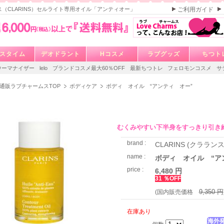
（CLARINS）セルライト専用オイル「アンティオー」
ご利用ガイド
スタイム
デオドラント
Hコスメ
ラブグッズ
ちつト
ウーマナイザー
lelo
ブランドコスメ最大60％OFF
最新ちつトレ
フェロモンコスメ
サ
通販ラブチャームスTOP
ボディケア
ボディ オイル “アンティ オー”
むくみやすい下半身をすっきり引き
brand :
CLARINS (クラランス
name :
ボディ オイル “ア
price :
6,480 円
31 ％OFF
9,350 円
(国内販売価格
在庫あり
海外