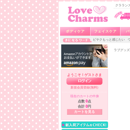
クラランス
ボディケア
フェイスケア
バ
ビヤクもっと感じたい
ラブグッズ
ようこそ！ゲストさま
新規会員登録(無料)
現在のカートの中身
点数
0
点
合計
0
円
カートを見る