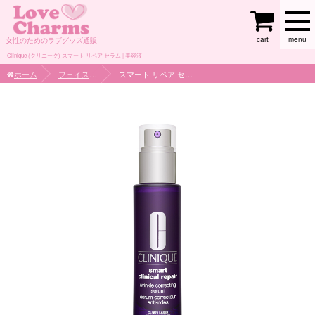
cart
menu
女性のためのラブグッズ通販
Clinique (クリニーク) スマート リペア セラム | 美容液
ホーム
フェイスケア
スマート リペア セラム 50ml