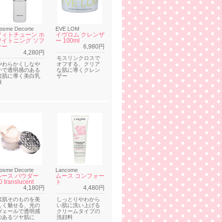
osme Decorte
EVE LOM
フィトチューン ホ
イヴロム クレンザ
ワイトニング ソフ
ー 100ml
ナー
6,980円
4,280円
モスリンクロスで
やわらかくしなや
オフする、クリア
かで透明感のある
な肌に導くクレン
素肌に導く美白乳
ザー
液
osme Decorte
Lancome
ルース パウダー
ムース コンフォー
0 translucent
ト
4,180円
4,480円
素肌そのものを美
しっとりやわから
しく魅せる、光の
い肌に洗い上げる
ヴェールで透明感
クリームタイプの
のあるツヤ肌に
洗顔料