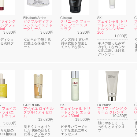
Elizabeth Arden
Clinique
SKII
C
ファイング
ビジブルディファ
クリニーク フォー
フェイシャル トリ
ジングフォ
レンスモイスチャ
メン フェース ス
ートメント ジェン
5ml
ークリーム
クラブ
トル クレンザー
3,680円
3,680円
3,280円
20g
1,000円
ンディショ
なめらかで輝く肌
メンズ向け 古い角
える洗顔フ
に整える保湿クリ
質や皮脂を除去し
キメの整ったみず
ーム
てクリアな肌へ
みずしくなめらか
な肌に洗い上げる
クレンザー
S
GUERLAIN
SKII
La Prairie
C
 フェイス
アベイユ ロイヤル
フェイシャル トリ
プリファイング ク
ドライ/エ
ダブルR アイセロ
ートメント エッセ
リーム クレンザー
0
ラドライス
ム
ンス 230ml
10,480円
12,680円
19,500円
5,680円
肌にやさしく、し
明るくくっきりと
ピテラパワーでク
っかりとメイクオ
がちな肌の
した印象の目もと
リアな素肌に導く
フ
00％植物由
に導くダブルアク
エッセンス