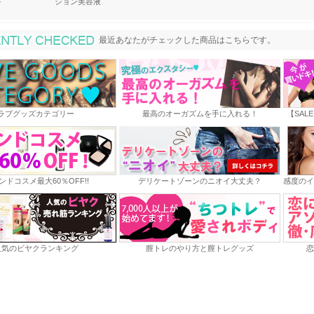
ル
ション美容液
最近あなたがチェックした商品
最近あなたがチェックした商品はこちらです。
ラブグッズカテゴリー
最高のオーガズムを手に入れる！
【SAL
ンドコスメ最大60％OFF!!
デリケートゾーンのニオイ大丈夫？
感度のイ
人気のビヤクランキング
膣トレのやり方と膣トレグッズ
恋