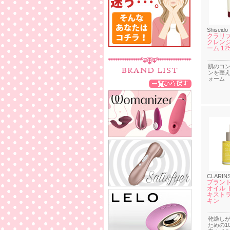
Shiseido
クラリ
クレン
ーム 12
肌のコ
ンを整
ォーム
CLARIN
プラント
オイル 
キスト
キン
乾燥し
ための1