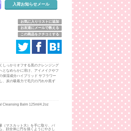
発
お気に入りリストに追加
お友達にメールで教える
この商品をクチコミする
くしっかりオフする黒のクレンジング
へとなめらかに溶け、アイメイクやフ
の保湿成分ハイブリッド サフラワー
し、炭の吸着力で毛穴の汚れや黒ず
al Cleansing Balm 125ml/4.2oz
量（マスカット大）を手に取り、バ
ら、顔全体に円を描くようにやさし