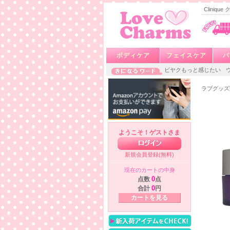
Cliniq
ボディケア
フェイスケア
バ
ビヤクもっと感じたい
ラブグッズ
ようこそ！ゲストさま
新規会員登録(無料)
現在のカートの中身
点数
0
点
合計
0
円
カートを見る