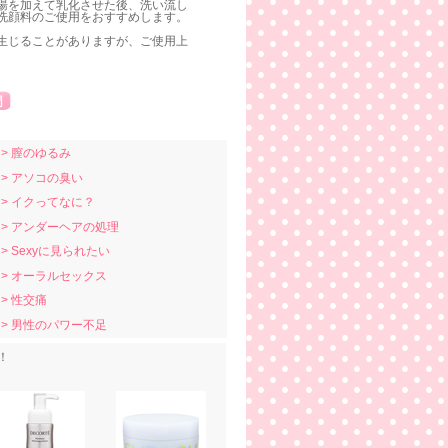
湯を加えて乳化させた後、洗い流し
洗顔料のご使用をおすすめします。
生じることがありますが、ご使用上
> 膣のゆるみ
> アソコの臭い
> イクってなに？
> アンダーヘアの処理
> Sexyに見られたい
> オーラルセックス
> 性交痛
> 男性のパワー不足
！