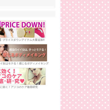
E】プライスダウンアイテム大量追加!!
イ女はモテる！感じるボディメイキング
に効く！アソコのケア徹底研究