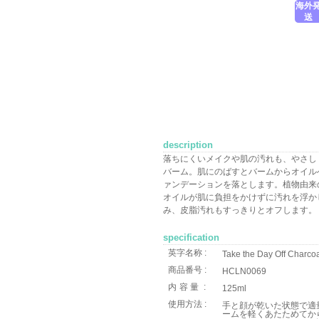
海外
送
description
落ちにくいメイクや肌の汚れも、やさし
バーム。肌にのばすとバームからオイル
ァンデーションを落とします。植物由来
オイルが肌に負担をかけずに汚れを浮か
み、皮脂汚れもすっきりとオフします。
specification
英字名称 :
Take the Day Off Charco
商品番号 :
HCLN0069
内容量
:
125ml
使用方法 :
手と顔が乾いた状態で適
ームを軽くあたためてか