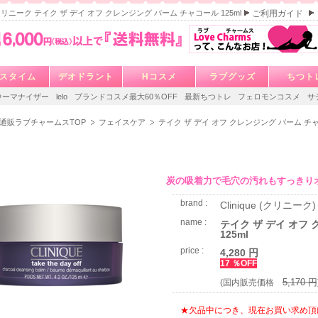
ue クリニーク テイク ザ デイ オフ クレンジング バーム チャコール 125ml
ご利用ガイド
スタイム
デオドラント
Hコスメ
ラブグッズ
ちつト
ウーマナイザー
lelo
ブランドコスメ最大60％OFF
最新ちつトレ
フェロモンコスメ
サ
通販ラブチャームスTOP
フェイスケア
テイク ザ デイ オフ クレンジング バーム チャコ
炭の吸着力で毛穴の汚れもすっきり
brand :
Clinique (クリニーク)
name :
テイク ザ デイ オフ
125ml
price :
4,280 円
17 ％OFF
5,170 円
(国内販売価格
★欠品中につき、現在お買い求め頂