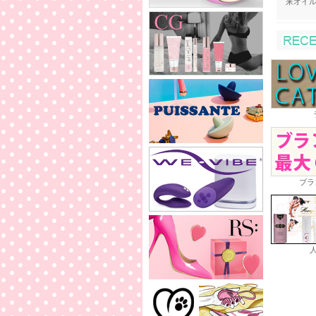
来オイ
ブラ