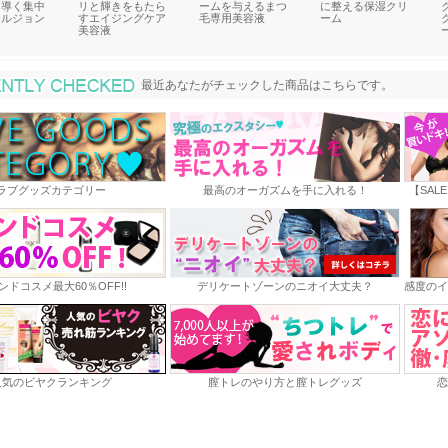
に導く集中
リと輝きをもたら
ームを与えるまつ
に整える保湿クリ
マルジョン
すエイジングケア
毛専用美容液
ーム
美容液
最近あなたがチェックした商品
最近あなたがチェックした商品はこちらです。
ラブグッズカテゴリー
最高のオーガズムを手に入れる！
【SAL
ンドコスメ最大60％OFF!!
デリケートゾーンのニオイ大丈夫？
感度のイ
人気のビヤクランキング
膣トレのやり方と膣トレグッズ
恋