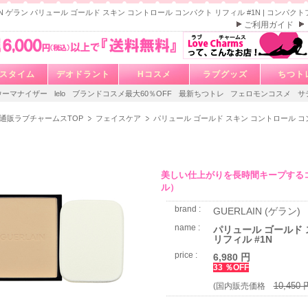
AIN ゲラン パリュール ゴールド スキン コントロール コンパクト リフィル #1N | コンパ
ご利用ガイド
スタイム
デオドラント
Hコスメ
ラブグッズ
ちつト
ウーマナイザー
lelo
ブランドコスメ最大60％OFF
最新ちつトレ
フェロモンコスメ
サ
通販ラブチャームスTOP
フェイスケア
パリュール ゴールド スキン コントロール コン
美しい仕上がりを長時間キープする
ル）
brand :
GUERLAIN (ゲラン)
name :
パリュール ゴールド 
リフィル #1N
price :
6,980 円
33 ％OFF
10,450 
(国内販売価格