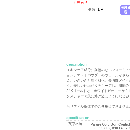
在庫あり
海外
個数
送
description
スキンケア成分に妥協のないフォーミュ
ョン。マットパウダーのヴェールがさら
え、いきいきと輝く肌へ。長時間メイク
く、美しい仕上がりをキープし、肌悩み
24Kゴールドと、ホワイトピオニーか
クスチャーで肌に溶け込むようになじみ
※リフィル単体でのご使用はできません
specification
英字名称 :
Parure Gold Skin Contro
Foundation (Refill) #1N 