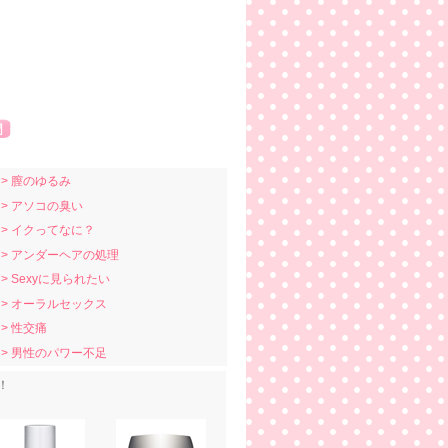
> 膣のゆるみ
> アソコの臭い
> イクってなに？
> アンダーヘアの処理
> Sexyに見られたい
> オーラルセックス
> 性交痛
> 男性のパワー不足
！