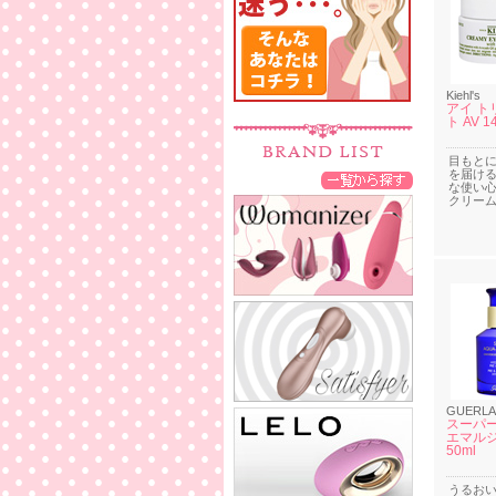
Kiehl's
アイ ト
ト AV 1
目もと
を届け
な使い
クリー
GUERLA
スーパー
エマル
50ml
うるお