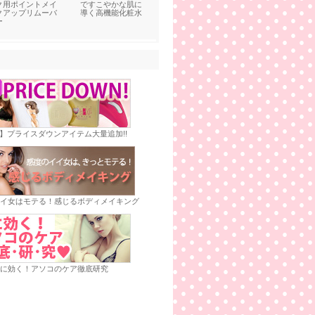
ク用ポイントメイ
ですこやかな肌に
クアップリムーバ
導く高機能化粧水
ー
E】プライスダウンアイテム大量追加!!
イ女はモテる！感じるボディメイキング
に効く！アソコのケア徹底研究