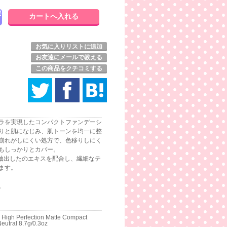
発
お気に入りリストに追加
お友達にメールで教える
この商品をクチコミする
ラを実現したコンパクトファンデーシ
りと肌になじみ、肌トーンを均一に整
崩れがしにくい処方で、色移りしにく
もしっかりとカバー。
ら抽出したのエキスを配合し、繊細なテ
ます。
。
l High Perfection Matte Compact
Neutral 8.7g/0.3oz