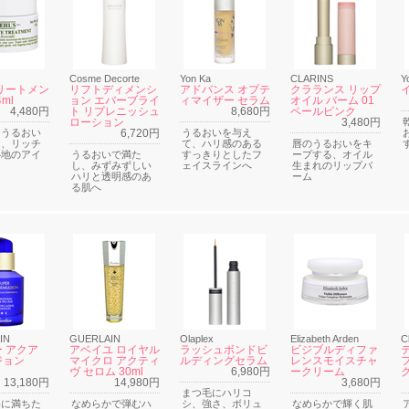
Cosme Decorte
Yon Ka
CLARINS
Y
リートメン
リフトディメンシ
アドバンス オプテ
クラランス リップ
4ml
ョン エバーブライ
ィマイザー セラム
オイル バーム 01
4,480円
ト リプレニッシュ
8,680円
ペールピンク
ローション
3,480円
にうるおい
6,720円
うるおいを与え
る、リッチ
て、ハリ感のある
唇のうるおいをキ
心地のアイ
うるおいで満た
すっきりとしたフ
ープする、オイル
ム
し、みずみずしい
ェイスラインへ
生まれのリップバ
ハリと透明感のあ
ーム
る肌へ
IN
GUERLAIN
Olaplex
Elizabeth Arden
C
 アクア
アベイユ ロイヤル
ラッシュボンドビ
ビジブルディファ
ジョン
マイクロ アクティ
ルディングセラム
レンスモイスチャ
ヴ セロム 30ml
6,980円
ークリーム
13,180円
14,980円
3,680円
まつ毛にハリコ
いに満ちた
なめらかで弾むハ
シ、強さ、ボリュ
なめらかで輝く肌