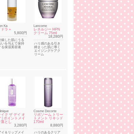
on Ka
Lancome
イドラ＋
レネルジー HPN
5,800円
クリーム 75ml
18,280円
乾燥した肌にうる
おいを与えて保持
ハリ感のある引き
する保湿美容液
締まった肌に導く
エイジングケアク
リーム
linique
Cosme Decorte
テイク ザ デイ オ
リポソーム トリー
フ | ポイントメイ
トメント リキッド
ク落とし
170ml
3,280円
8,880円
アイ＆リップメイ
ハリのあるクリア