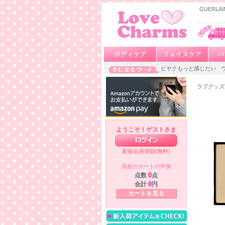
GUERL
ボディケア
フェイスケア
バ
ビヤクもっと感じたい
ラブグッズ
ようこそ！ゲストさま
新規会員登録(無料)
現在のカートの中身
点数
0
点
合計
0
円
カートを見る