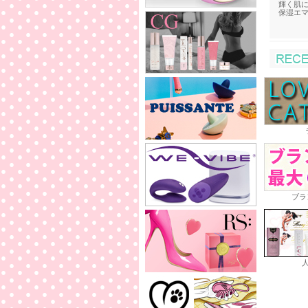
輝く肌
保湿エ
ブラ