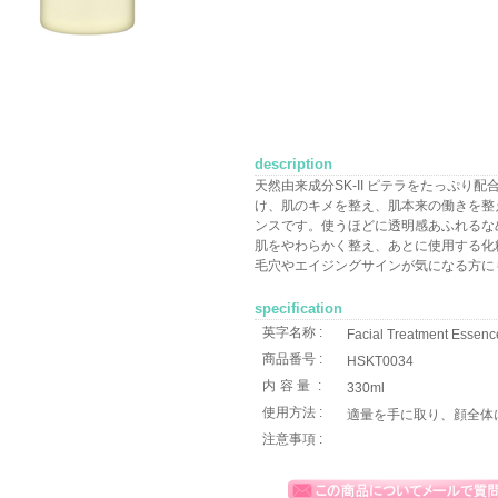
description
天然由来成分SK-II ピテラをたっぷり
け、肌のキメを整え、肌本来の働きを整
ンスです。使うほどに透明感あふれるな
肌をやわらかく整え、あとに使用する化
毛穴やエイジングサインが気になる方に
specification
英字名称 :
Facial Treatment Essen
商品番号 :
HSKT0034
内容量
:
330ml
使用方法 :
適量を手に取り、顔全体
注意事項 :