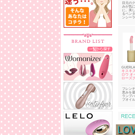
目元の
みが気
に。美
るペン
ンシー
GUERLA
キスキス
ロウ オイ
ローズ
フレン
恵みを
ランプ
プオイ