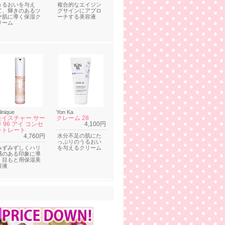
うるおいを与え
複合的なエイジン
て、輝きのあるツ
グサインにアプロ
ヤ肌に導く保湿ク
ーチする美容液
リーム
linique
Yon Ka
モイスチャー サー
クレーム 28
 96 アイ コンセ
4,100円
ントレート
4,760円
水分不足の肌にた
っぷりのうるおい
みずみずしくハリ
を与えるクリーム
感のある印象に導
く目もと用保湿美
容液