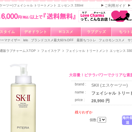
(エスケーツー)フェイシャル トリートメント エッセンス 330ml
ご利用ガイド
スタイム
デオドラント
Hコスメ
ラブグッズ
ちつト
ウーマナイザー
lelo
ブランドコスメ最大60％OFF
最新ちつトレ
フェロモンコスメ
サ
通販ラブチャームスTOP
フェイスケア
フェイシャル トリートメント エッセンス 330
大容量！ピテラパワーでクリアな素
brand :
SKII (エスケーツー)
name :
フェイシャル トリート
price :
28,990 円
残りわずか
海外
個数
送