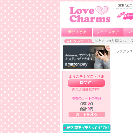
SKII 
ボディケア
フェイスケア
バ
ビヤクもっと感じたい
ラブグッズ
ようこそ！ゲストさま
新規会員登録(無料)
現在のカートの中身
点数
0
点
合計
0
円
カートを見る