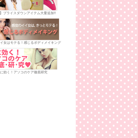
E】プライスダウンアイテム大量追加!!
イ女はモテる！感じるボディメイキング
に効く！アソコのケア徹底研究