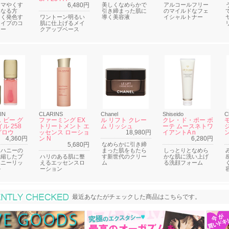
クマやくす
6,480円
美しくなめらかで
アルコールフリー
になる方
引き締まった肌に
のマイルドなフェ
しく発色す
ワントーン明るい
導く美容液
イシャルトナー
タイプのコ
肌に仕上げるメイ
ラー
クアップベース
IN
CLARINS
Chanel
Shiseido
C
 ビー グ
ファーミング EX
ル リフト クレー
クレ・ド・ポー ボ
ル 258
トリートメント エ
ム リッシュ
ーテ ムースネトワ
ジ
グロウ
ッセンス ローショ
18,980円
イアントA n
4,360円
ン N
6,280円
5,680円
なめらかに引き締
チハニーの
まった肌をもたら
しっとりとなめら
凝縮したプ
ハリのある肌に整
す新世代のクリー
かな肌に洗い上げ
ハニーリッ
えるエッセンスロ
ム
る洗顔フォーム
ル
ーション
最近あなたがチェックした商品
最近あなたがチェックした商品はこちらです。