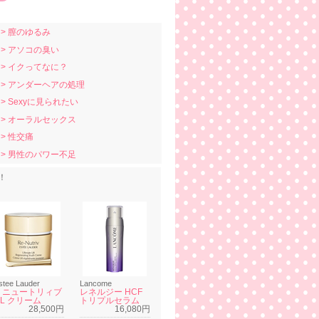
> 膣のゆるみ
> アソコの臭い
> イクってなに？
> アンダーヘアの処理
> Sexyに見られたい
> オーラルセックス
> 性交痛
> 男性のパワー不足
！
stee Lauder
Lancome
リニュートリィブ
レネルジー HCF
UL クリーム
トリプルセラム
28,500円
16,080円