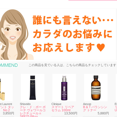
おすすめ商品
この商品を見ている人は、こちらの商品もチェックしています
nt Laurent
Shiseido
Clinique
Aesop
E
ント タッ
クレ・ド・ポー ボ
スマート リペア
B & T バランシン
l No.2
ーテ ヴォワールコ
セラム 100ml
グ トナー
3,850円
レクチュールｎ
13,500円
5,880円
SPF25 PA++