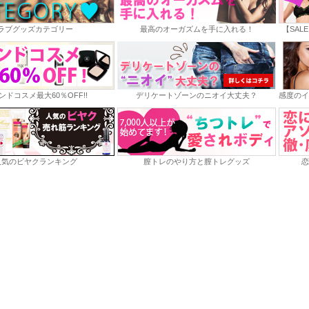
ラブグッズカテゴリー
最高のオーガズムを手に入れる！
【SAL
ンドコスメ最大60％OFF!!
デリケートゾーンのニオイ大丈夫？
感度のイ
人気のビヤクランキング
膣トレのやり方と膣トレグッズ
恋