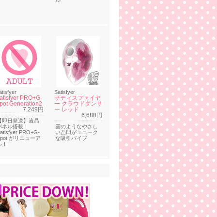
ル
atisfyer
Satisfyer
atisfyer PRO+G-
サティスファイヤ
pot Generation2
ー クラウドダンサ
7,249円
ー レッド
6,680円
【即日発送】液晶
パネル搭載！
雲のようなやさし
atisfyer PRO+G-
い凸凹がユニーク
Spot がリニューア
な吸引バイブ
ル！