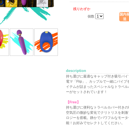
残りわずか
国内
個数
送
description
持ち運びに最適なキャップ付き吸引バイブ
電マ「Flip」、カップルで一緒にバイブ
イテムが詰まったスペシャルなトラベル
ーがセットされています！
【Free】
持ち運びに便利なトラベルカバー付きの
空気圧の微妙な変化でクリトリスを刺激
ロジーを搭載。静かでパワフルなモータ
能！お好みでセレクトしてください。