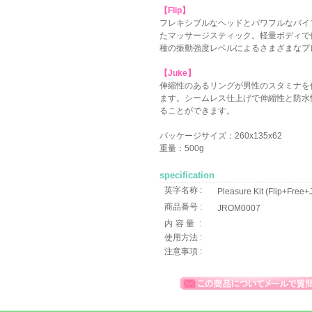
【Flip】
フレキシブルなヘッドとパワフルなバイ
たマッサージスティック。軽量ボディで
種の振動強度レベルによるさまざまなプ
【Juke】
伸縮性のあるリングが男性のスタミナを
ます。シームレス仕上げで伸縮性と防水
ることができます。
パッケージサイズ：260x135x62
重量：500g
specification
英字名称 :
Pleasure Kit (Flip+Free+
商品番号 :
JROM0007
内容量
:
使用方法 :
注意事項 :