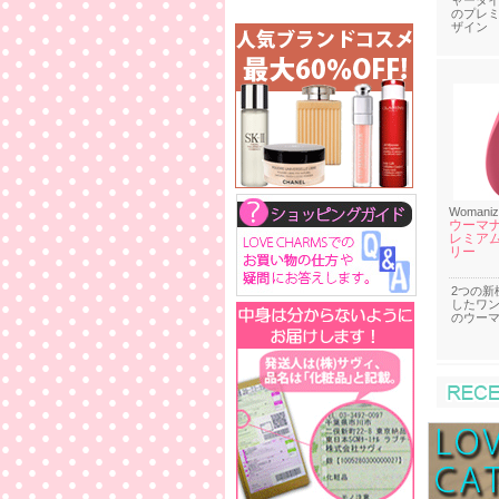
ャータ
のプレ
ザイン
Womaniz
ウーマナ
レミアム
リー
2つの新
したワ
のウー