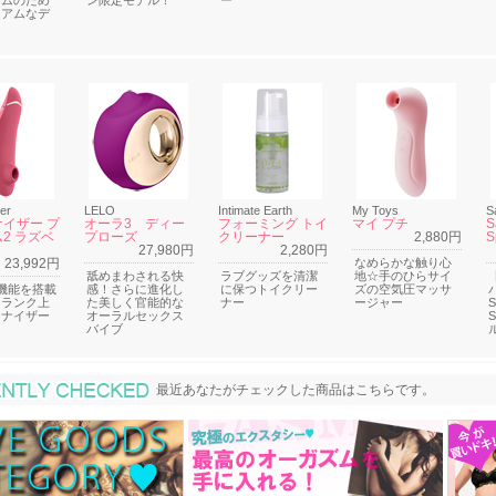
イムのため
ン限定モデル！
ー
ミアムなデ
er
LELO
Intimate Earth
My Toys
S
イザー プ
オーラ3 ディー
フォーミング トイ
マイ プチ
S
2 ラズベ
プローズ
クリーナー
2,880円
S
27,980円
2,280円
23,992円
なめらかな触り心
舐めまわされる快
ラブグッズを清潔
地☆手のひらサイ
機能を搭載
感！さらに進化し
に保つトイクリー
ズの空気圧マッサ
ンランク上
た美しく官能的な
ナー
ージャー
S
マナイザー
オーラルセックス
バイブ
最近あなたがチェックした商品
最近あなたがチェックした商品はこちらです。