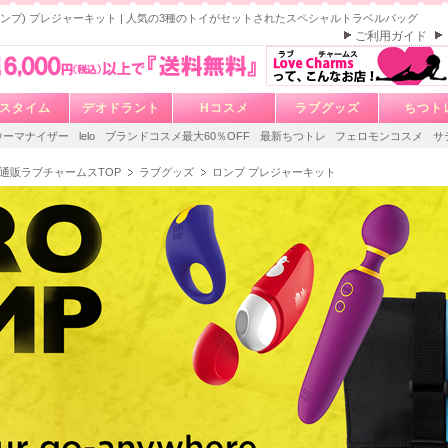
(ロンプ) プレジャーキット | 人気の3種のトイがセットされたスペシャルトラベルバッグ
ご利用ガイド
スタイム
デオドラント
Hコスメ
ラブグッズ
ちつト
ウーマナイザー
lelo
ブランドコスメ最大60％OFF
最新ちつトレ
フェロモンコスメ
サ
通販ラブチャームスTOP
ラブグッズ
ロンプ プレジャーキット