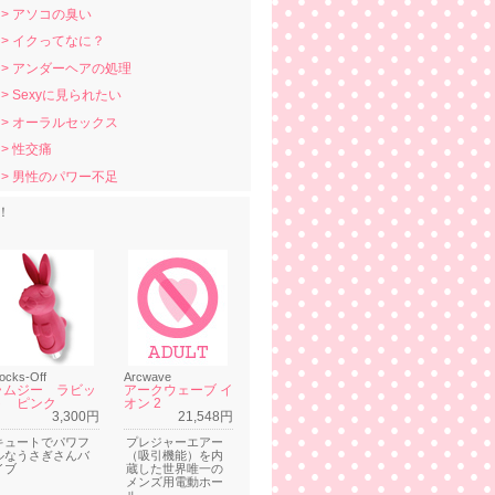
> アソコの臭い
> イクってなに？
> アンダーヘアの処理
> Sexyに見られたい
> オーラルセックス
> 性交痛
> 男性のパワー不足
！
ocks-Off
Arcwave
ラムジー ラビッ
アークウェーブ イ
ト ピンク
オン 2
3,300円
21,548円
キュートでパワフ
プレジャーエアー
ルなうさぎさんバ
（吸引機能）を内
イブ
蔵した世界唯一の
メンズ用電動ホー