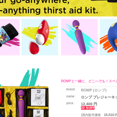
ROMPと一緒に、どこへでも！スペ
brand :
ROMP (ロンプ)
name :
ロンプ プレジャーキ
price :
12,400 円
20 ％OFF
15,510 
(国内販売価格