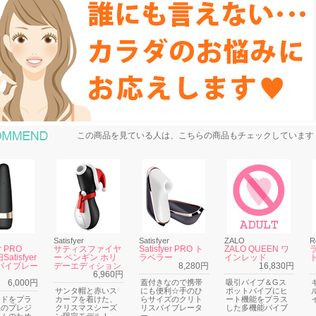
おすすめ商品
この商品を見ている人は、こちらの商品もチェックしています
Satisfyer
Satisfyer
ZALO
R
er PRO
サティスファイヤ
Satisfyer PRO ト
ZALO QUEEN ワ
atisfyer
ー ペンギン ホリ
ラベラー
インレッド
 バイブレー
デーエディション
8,280円
16,830円
6,960円
6,000円
蓋付きなので携帯
吸引バイブ＆Gス
サンタ帽と赤いス
にも便利☆手のひ
ポットバイブにヒ
ードをプラ
カーフを着けた、
らサイズのクリト
ート機能をプラス
性のプレジ
クリスマスシーズ
リスバイブレータ
した多機能バイブ