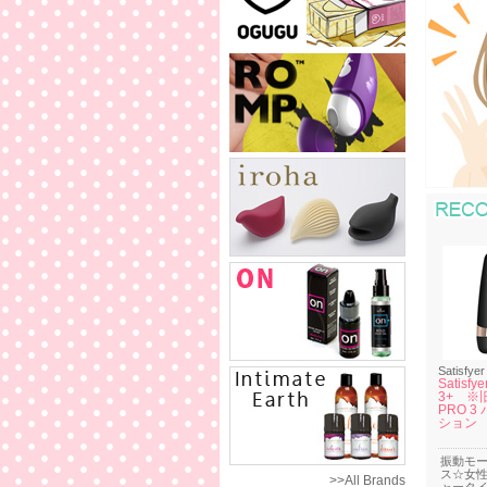
Satisfyer
Satisfy
3+ ※旧S
PRO 3
ション
振動モ
ス☆女
>>All Brands