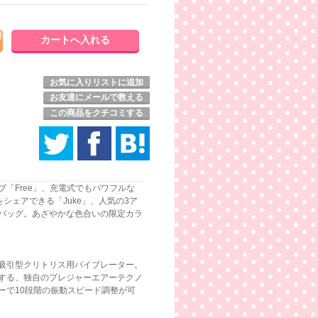
発
お気に入りリストに追加
お友達にメールで教える
この商品をクチコミする
「Free」、充電式でもパワフルな
をシェアできる「Juke」、人気の3ア
バッグ。あざやかな色合いの限定カラ
吸引型クリトリス用バイブレーター。
する、独自のプレジャーエアーテクノ
ーで10段階の振動スピード調整が可