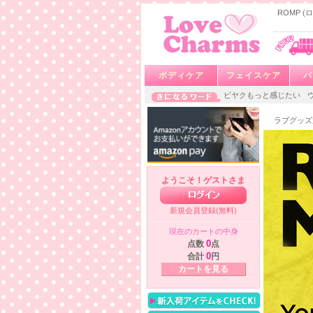
ROMP 
ボディケア
フェイスケア
バ
ビヤクもっと感じたい
ラブグッズ
ようこそ！ゲストさま
新規会員登録(無料)
現在のカートの中身
点数
0
点
合計
0
円
カートを見る