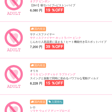
オググ ピンポン
【2in1】吸引バイブ×ピストンバイブ
19 ％OFF
6,080 円
サティスファイヤー
サティスファイヤー ホットラバー ピンク
じんわり人肌温度に温まる！ヒート機能付きGスポットバイブ
39 ％OFF
7,200 円
オリカ
オリカ ピンクディルド ラブスイング
スイングと振動で同時に攻めるパワフルな電動ディルド
15 ％OFF
8,228 円
入荷待ち
レロ
ソラヤ ウェイブ ディープローズ