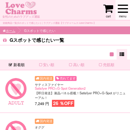
cart
menu
女性のためのラブグッズ通販
効能商品一覧(Gスポットで感じたい)｜ラブグッズ通販【ラブチャームス-Love Charms-】
ホーム
Gスポットで感じたい
Gスポットで感じたい
新着順
安い順
高い順
売筋順
売れてます
サティスファイヤー
Satisfyer PRO+G-Spot Generation2
【即日発送】液晶パネル搭載！Satisfyer PRO+G-Spot がリニュ
ーアル！
26 ％OFF
7,249 円
オググ