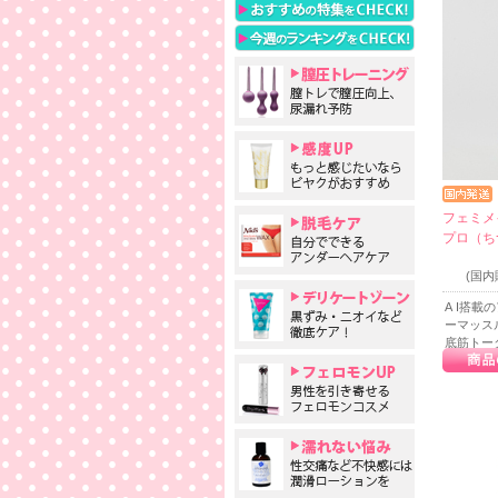
フェミメ
プロ（ち
(国
A I搭
ーマッス
底筋トー