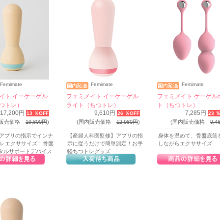
Femimate
Femimate
Femimate
イト イーケーゲル
フェミメイト イーケーゲル
フェミメイト ケーゲル
つトレ）
ライト（ちつトレ）
ト（ちつトレ）
17,200円
9,610円
7,285円
13 ％OFF
26 ％OFF
23 
内販売価格
19,800円
)
(国内販売価格
12,980円
)
(国内販売価格
9,4
載のアプリの指示でインナ
【産婦人科医監修】アプリの指
身体を温めて、骨盤底筋
ル エクササイズ！骨盤
示に従うだけで簡単測定！お手
しながらエクササイズ
タルサポートデバイス
軽ちつトレグッズ