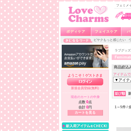
フェミメイト
ボディケア
フェイスケア
バ
ビヤクもっと感じたい
ラブグッズ
Femim
商品絞込
アイテムで
ようこそ！ゲストさま
新規会員登録(無料)
並び順
現在のカートの中身
点数
0
点
1～5件 /
合計
0
円
カートを見る