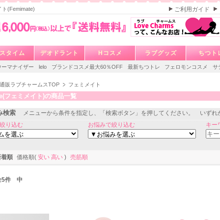
(Femimate)
ご利用ガイド
スタイム
デオドラント
Hコスメ
ラブグッズ
ちつト
ウーマナイザー
lelo
ブランドコスメ最大60％OFF
最新ちつトレ
フェロモンコスメ
サ
通販ラブチャームスTOP
フェミメイト
ate(フェミメイト)の商品一覧
み検索
メニューから条件を指定し、「検索ボタン」を押してください。 いずれ
絞り込む
お悩みで絞り込む
キー
新着順
価格順(
安い
高い
)
売筋順
 全5件 中