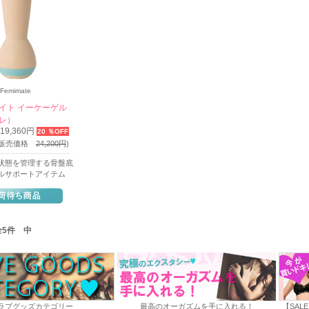
Femimate
イト イーケーゲル
レ）
19,360円
20 ％OFF
内販売価格
24,200円
)
状態を管理する骨盤底
ルサポートアイテム
 全5件 中
ラブグッズカテゴリー
最高のオーガズムを手に入れる！
【SAL