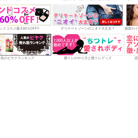
ンドコスメ最大60％OFF!!
デリケートゾーンのニオイ大丈夫？
感度のイ
人気のビヤクランキング
膣トレのやり方と膣トレグッズ
恋