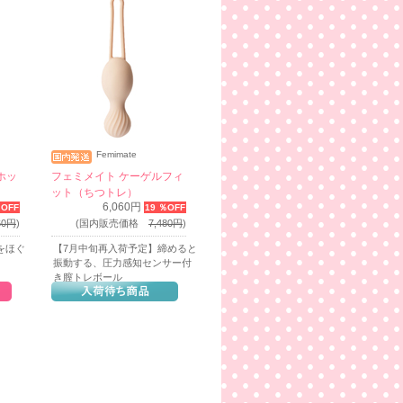
Femimate
ホッ
フェミメイト ケーゲルフィ
ット（ちつトレ）
6,060円
％OFF
19 ％OFF
60円
)
(国内販売価格
7,480円
)
をほぐ
【7月中旬再入荷予定】締めると
振動する、圧力感知センサー付
き膣トレボール