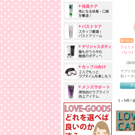
フェミメ
（ちつト
(国
アプリで
筋トータ
1～5件 /