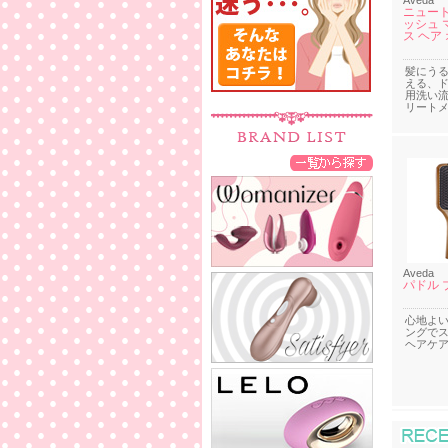
Aveda
ニュー
ッシュ 
ス ヘア
髪にう
える、
用洗い
リート
Aveda
パドル 
心地よ
ングで
ヘアケ