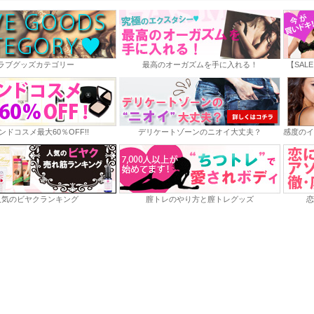
ラブグッズカテゴリー
最高のオーガズムを手に入れる！
【SAL
ンドコスメ最大60％OFF!!
デリケートゾーンのニオイ大丈夫？
感度のイ
人気のビヤクランキング
膣トレのやり方と膣トレグッズ
恋