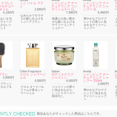
Aveda
Aveda
Aveda
C
トリプレニ
ミニ パドル ブラ
シャンピュア ナー
シャンピュア ナー
マルチユー
シ
チュアリング コン
チュアリング シャ
 オイル
2,880円
ディショナー 1L
ンプー 1L
4,180円
7,980円
6,980円
なめらかでサラサ
るおいを与
ラの髪に仕上げる
指通りの良い艶や
華やかなアロマブ
ドライヘア
ミニヘアブラシ
かな髪に仕上げる
レンドの香りに包
流さないト
デイリーコンディ
まれるデイリーシ
メント
ショナー
ャンプー
Chloe Fragrance
Sabon
Aveda
A
ブラシ
クロエ シャワージ
ボディスクラブ
シャンピュア ナー
2,890円
ェル
ジャスミン
チュアリング シャ
ウ
4,880円
4,680円
ンプー 250ml
いブラッシ
2,880円
スカルプ＆
クロエ オードパル
ジャスミンの香り
ア
ファムが香るシャ
に包まれながら、
華やかなアロマブ
ワージェル
しっとりスベスベ
レンドに包まれる
BODYに。
デイリーシャンプ
ー
最近あなたがチェックした商品
最近あなたがチェックした商品はこちらです。