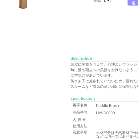
個数
送
description
頭皮に刺激を与えて、心地よいブラッシ
時に髪や頭皮への負担をかけないように
に空気穴があいています。
防水加工は施されていないため、濡れた
スルームなど湿気の多い場所に保管しないで
specification
英字名称 :
Paddle Brush
商品番号 :
HAVD0009
内容量
:
使用方法 :
注意事項 :
木材部分は天然素材で作
などは均一ではありませ