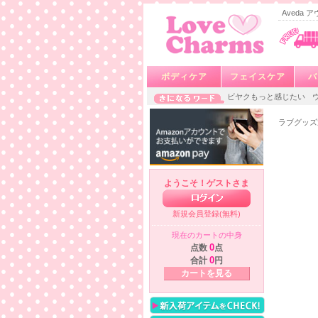
Aveda 
ボディケア
フェイスケア
バ
ビヤクもっと感じたい
ラブグッズ
ようこそ！ゲストさま
新規会員登録(無料)
現在のカートの中身
点数
0
点
合計
0
円
カートを見る