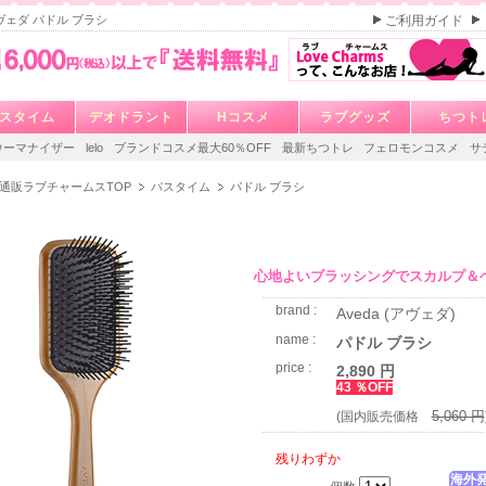
アヴェダ パドル ブラシ
ご利用ガイド
スタイム
デオドラント
Hコスメ
ラブグッズ
ちつト
ウーマナイザー
lelo
ブランドコスメ最大60％OFF
最新ちつトレ
フェロモンコスメ
サ
通販ラブチャームスTOP
バスタイム
パドル ブラシ
心地よいブラッシングでスカルプ＆
brand :
Aveda (アヴェダ)
name :
パドル ブラシ
price :
2,890 円
43 ％OFF
5,060 円
(国内販売価格
残りわずか
海外