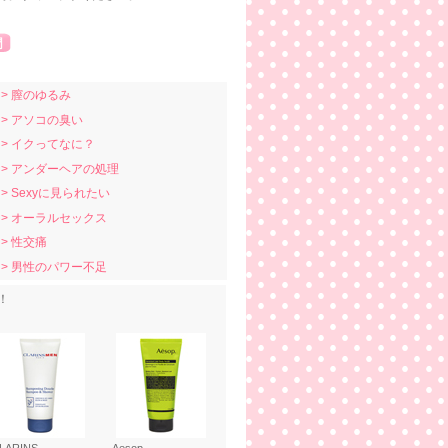
> 膣のゆるみ
> アソコの臭い
> イクってなに？
> アンダーヘアの処理
> Sexyに見られたい
> オーラルセックス
> 性交痛
> 男性のパワー不足
！