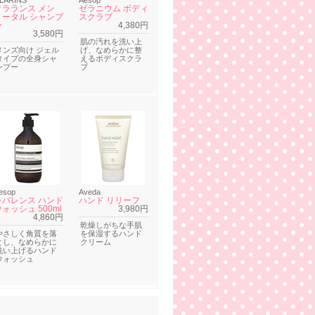
LARINS
Aesop
クラランス メン
ゼラニウム ボディ
トータル シャンプ
スクラブ
ー
4,380円
3,580円
肌の汚れを洗い上
メンズ向け ジェル
げ、なめらかに整
タイプの全身シャ
えるボディスクラ
ンプー
ブ
esop
Aveda
レバレンス ハンド
ハンド リリーフ
ォッシュ 500ml
3,980円
4,860円
乾燥しがちな手肌
やさしく角質を落
を保湿するハンド
とし、なめらかに
クリーム
洗い上げるハンド
ウォッシュ