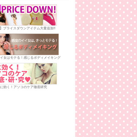
E】プライスダウンアイテム大量追加!!
イ女はモテる！感じるボディメイキング
に効く！アソコのケア徹底研究