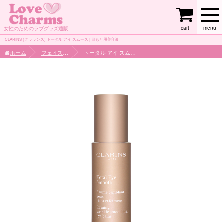
cart
menu
女性のためのラブグッズ通販
CLARINS (クラランス) トータル アイ スムース | 目もと用美容液
ホーム
フェイスケア
トータル アイ スムース