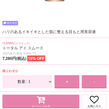
ハリのあるイキイキとした肌に整える目もと用美容液
CLARINS (クラランス)
トータル アイ スムース
(国内販売価格
9,020
円)
7,280円(税込)
19% OFF
残りわずか
数量:
+
-
カートに入れる
お気に入り