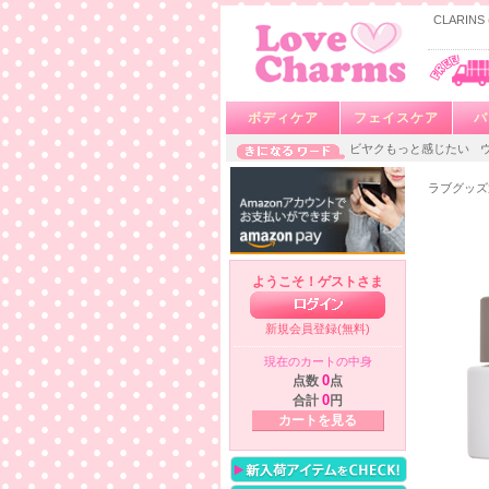
CLARI
ボディケア
フェイスケア
バ
ビヤクもっと感じたい
ラブグッズ
ようこそ！ゲストさま
新規会員登録(無料)
現在のカートの中身
点数
0
点
合計
0
円
カートを見る