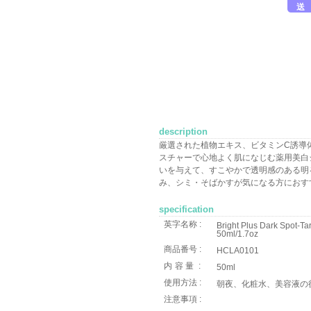
送
description
厳選された植物エキス、ビタミンC誘導
スチャーで心地よく肌になじむ薬用美白
いを与えて、すこやかで透明感のある明
み、シミ・そばかすが気になる方におす
specification
英字名称 :
Bright Plus Dark Spot-Ta
50ml/1.7oz
商品番号 :
HCLA0101
内容量
:
50ml
使用方法 :
朝夜、化粧水、美容液の
注意事項 :