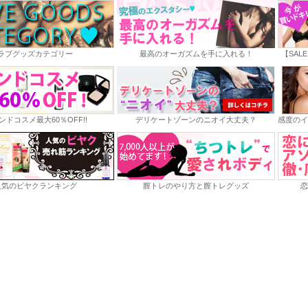
ラブグッズカテゴリー
最高のオーガズムを手に入れる！
【SAL
ンドコスメ最大60％OFF!!
デリケートゾーンのニオイ大丈夫？
感度のイ
人気のビヤクランキング
膣トレのやり方と膣トレグッズ
恋