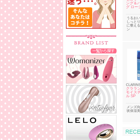
ング＆
グ ロー
うるお
しっと
に整え
ン
CLARIN
クララン
モイスチ
ル SP
メンズ向
状保湿