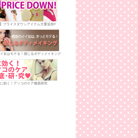
E】プライスダウンアイテム大量追加!!
イ女はモテる！感じるボディメイキング
に効く！アソコのケア徹底研究