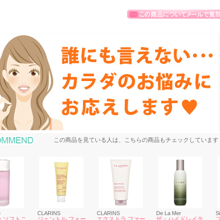
おすすめ商品
この商品を見ている人は、こちらの商品もチェックしています
e
CLARINS
CLARINS
De La Mer
S
 ソフトニ
ジェントル フォー
エクストラ ファー
ザ・ハイドレイテ