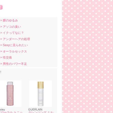
> 膣のゆるみ
> アソコの臭い
> イクってなに？
> アンダーヘアの処理
> Sexyに見られたい
> オーラルセックス
> 性交痛
> 男性のパワー不足
！
isley
GUERLAIN
フローラル トニッ
クレンジング ミル