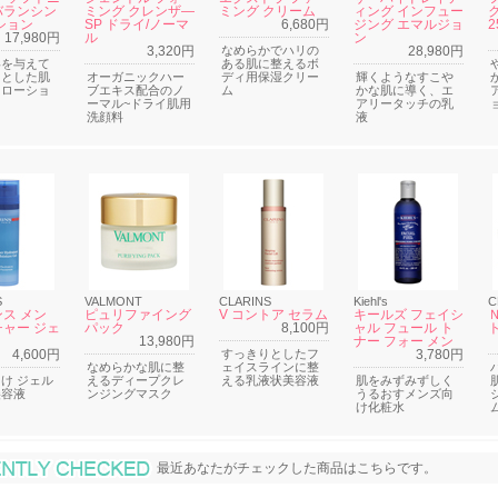
バランシン
ミング クレンザ―
ミング クリーム
ィング インフュー
ション
SP ドライ/ノーマ
6,680円
ジング エマルジョ
2
17,980円
ル
ン
3,320円
なめらかでハリの
28,980円
いを与えて
ある肌に整えるボ
りとした肌
オーガニックハー
ディ用保湿クリー
輝くようなすこや
るローショ
ブエキス配合のノ
ム
かな肌に導く、エ
ーマル~ドライ肌用
アリータッチの乳
洗顔料
液
S
VALMONT
CLARINS
Kiehl's
C
ス メン
ピュリファイング
V コントア セラム
キールズ フェイシ
ャー ジェ
パック
8,100円
ャル フュール ト
13,980円
ナー フォー メン
4,600円
すっきりとしたフ
3,780円
なめらかな肌に整
ェイスラインに整
け ジェル
えるディープクレ
える乳液状美容液
肌をみずみずしく
美容液
ンジングマスク
うるおすメンズ向
け化粧水
最近あなたがチェックした商品
最近あなたがチェックした商品はこちらです。