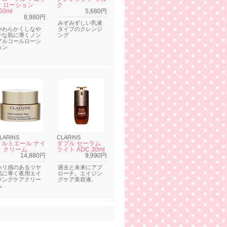
ク ローション
ク
50ml
5,680円
8,980円
みずみずしい乳液
やわらかくしなや
タイプのクレンジ
かな肌に導くノン
ング
アルコールローシ
ョン
LARINS
CLARINS
Ｎルミエール ナイ
ダブル セーラム
ト クリーム
ライト ADC 30ml
14,880円
9,990円
ハリ感のあるツヤ
過去と未来にアプ
肌に導く夜用エイ
ローチ。エイジン
ジングケアクリー
グケア美容液。
ム