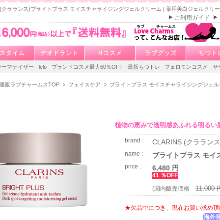
NS (クラランス)ブライトプラス モイスチャライジングジェルクリーム | 薬用美白ジェルクリ
ご利用ガイド
スタイム
デオドラント
Hコスメ
ラブグッズ
ちつト
ウーマナイザー
lelo
ブランドコスメ最大60％OFF
最新ちつトレ
フェロモンコスメ
サ
通販ラブチャームスTOP
フェイスケア
ブライトプラス モイスチャライジングジェル
植物の恵みで透明感あふれる明るい
brand :
CLARINS (クラランス
name :
ブライトプラス モイ
price :
6,480 円
41 ％OFF
11,000 
(国内販売価格
★欠品中につき、現在お買い求め頂
海外