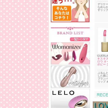
デリケ
なめら
すリッ
GUERLA
キスキス
ロウ オイ
ポピー 
ぷるん
した唇
プランパ
リップ 