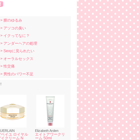
> 膣のゆるみ
> アソコの臭い
> イクってなに？
> アンダーヘアの処理
> Sexyに見られたい
> オーラルセックス
> 性交痛
> 男性のパワー不足
！
UERLAIN
Elizabeth Arden
アベイユ ロイヤル
エイトアワークリ
アイクリーム N
ーム 50ml