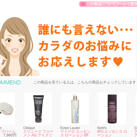
おすすめ商品
この商品を見ている人は、こちらの商品もチェックしています
er
Clinique
Estee Lauder
Kiehl's
G
ップバーム
クリニーク フォー
マイクロ エッセン
IRS エッセンス ロ
7,980円
メン AG アイクリ
ス ローション BF
ーション