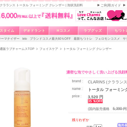
NS クラランス トータル フォーミング クレンザー | 泡状洗顔料
ご利用ガイド
スタイム
デオドラント
Hコスメ
ラブグッズ
ちつト
ウーマナイザー
lelo
ブランドコスメ最大60％OFF
最新ちつトレ
フェロモンコスメ
サ
通販ラブチャームスTOP
フェイスケア
トータル フォーミング クレンザー
濃密な泡でやさしく洗い上げる洗顔
brand :
CLARINS (クラランス
name :
トータル フォーミン
price :
3,520 円
35 ％OFF
5,390 円
(国内販売価格
残りわずか
海外