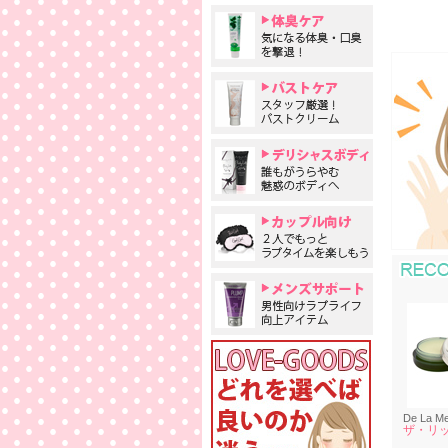
De La M
ザ・リ