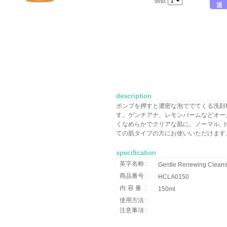
個数
送
description
ポンプを押すと濃密な泡ででてくる洗顔
す。ゲンチアナ、レモンバームなどオー
くなめらかでクリアな肌に。ノーマル, ドラ
ての肌タイプの方にお使いいただけます
specification
英字名称 :
Gentle Renewing Cleans
商品番号 :
HCLA0150
内容量
:
150ml
使用方法 :
注意事項 :