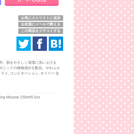
お気に入りリストに追加
お友達にメールで教える
この商品をクチコミする
料。肌をやさしく清潔に洗い上げま
ガニックの植物成分を配合。やわらか
イ, コンビネーション, オイリー 全
。
ing Mousse 150ml/5.5oz.