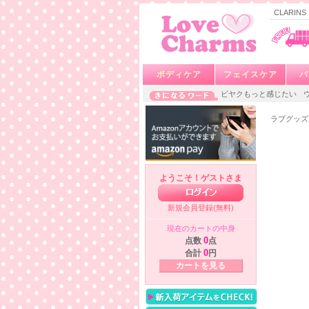
CLARI
ボディケア
フェイスケア
バ
ビヤクもっと感じたい
ラブグッズ
ようこそ！ゲストさま
新規会員登録(無料)
現在のカートの中身
点数
0
点
合計
0
円
カートを見る