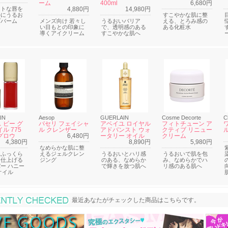
ーム
400ml
6,680円
ートな唇を
4,880円
14,980円
かにうるお
すこやかな肌に整
プバーム
メンズ向け 若々し
うるおいバリア
える、とろみ感の
い目もとの印象に
で、透明感のある
ある化粧水
導くアイクリーム
すこやかな肌へ
IN
Aesop
GUERLAIN
Cosme Decorte
C
 ビー グ
パセリ フェイシャ
アベイユ ロイヤル
フィトチューン ア
ル 775
ル クレンザー
アドバンスト ウォ
クティブ リニュー
ル
グロウ
6,480円
ータリー オイル
クリーム
4,380円
8,890円
5,980円
なめらかな肌に整
とふっくら
えるジェルクレン
うるおいとハリ感
うるおいで肌を包
に仕上げる
ジング
のある、なめらか
み、なめらかでハ
ー ハニー
で輝きを放つ肌へ
リ感のある肌へ
オイル
最近あなたがチェックした商品
最近あなたがチェックした商品はこちらです。