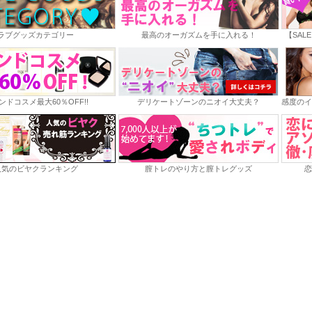
ラブグッズカテゴリー
最高のオーガズムを手に入れる！
【SAL
ンドコスメ最大60％OFF!!
デリケートゾーンのニオイ大丈夫？
感度のイ
人気のビヤクランキング
膣トレのやり方と膣トレグッズ
恋