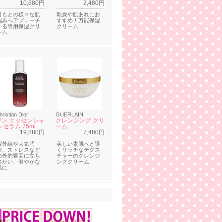
10,680円
2,480円
目もとの様々な肌
乾燥や肌あれにお
悩みへアプローチ
すすめ！万能保湿
する専用保湿クリ
クリーム
ーム
hristian Dior
GUERLAIN
ワン エッセンシャ
クレンジング クリ
 セラム 75ml
ーム
19,880円
7,480円
紫外線や大気汚
美しい素肌へと導
染、ストレスなど
くリッチなテクス
の外的要因に立ち
チャーのクレンジ
向かい、健やかな
ングクリーム
肌に