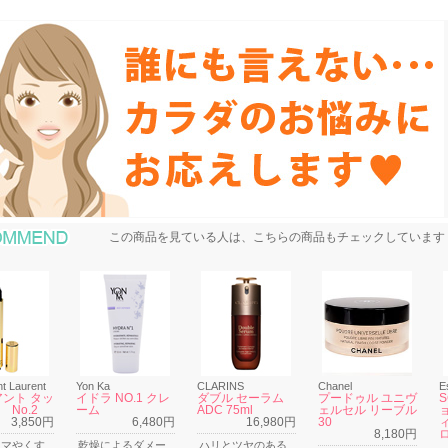
おすすめ商品
この商品を見ている人は、こちらの商品もチェックしています
nt Laurent
Yon Ka
CLARINS
Chanel
E
ント タッ
イドラ NO.1 クレ
ダブル セーラム
プードゥル ユニヴ
l No.2
ーム
ADC 75ml
ェルセル リーブル
3,850円
6,480円
16,980円
30
8,180円
クマやくす
乾燥によるダメー
ハリとツヤのある