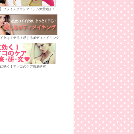
E】プライスダウンアイテム大量追加!!
イ女はモテる！感じるボディメイキング
に効く！アソコのケア徹底研究