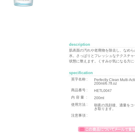
description
肌表面の汚れや老廃物を除去し、なめら
水。さっぱりとフレッシュなテクスチャ
状態に整えます。くすみが気になる方に
specification
英字名称 :
Perfectly Clean Multi-Act
200ml/6.7fl.oz
商品番号 :
HETL0047
内容量
:
200ml
使用方法 :
朝夜の洗顔後、適量をコ
き取ります。
注意事項 :