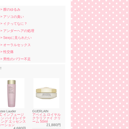
> 膣のゆるみ
> アソコの臭い
> イクってなに？
> アンダーヘアの処理
> Sexyに見られたい
> オーラルセックス
> 性交痛
> 男性のパワー不足
！
stee Lauder
GUERLAIN
SC インフュージ
アベイユ ロイヤル
ョン ハイドレイテ
クラリファイ クリ
ィング エッセンス
ーム 50ml
ローション
21,880円
4,680円