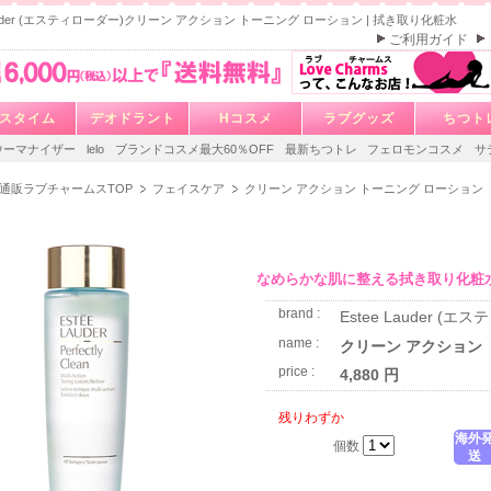
 Lauder (エスティローダー)クリーン アクション トーニング ローション | 拭き取り化粧水
ご利用ガイド
スタイム
デオドラント
Hコスメ
ラブグッズ
ちつト
ウーマナイザー
lelo
ブランドコスメ最大60％OFF
最新ちつトレ
フェロモンコスメ
サ
通販ラブチャームスTOP
フェイスケア
クリーン アクション トーニング ローション
なめらかな肌に整える拭き取り化粧
brand :
Estee Lauder (エ
name :
クリーン アクション
price :
4,880 円
残りわずか
海外
個数
送