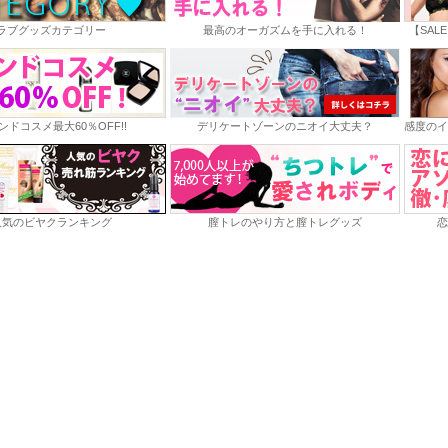
ラブグッズカテゴリー
最高のオーガズムを手に入れる！
【SAL
ンドコスメ最大60％OFF!!
デリケートゾーンのニオイ大丈夫？
感度のイ
人気のビヤクランキング
膣トレのやり方と膣トレグッズ
恋