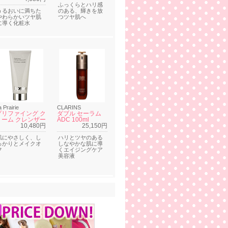
ふっくらとハリ感
うるおいに満ちた
のある、輝きを放
やわらかいツヤ肌
つツヤ肌へ
に導く化粧水
a Prairie
CLARINS
プリファイング ク
ダブル セーラム
リーム クレンザー
ADC 100ml
10,480円
25,150円
肌にやさしく、し
ハリとツヤのある
っかりとメイクオ
しなやかな肌に導
フ
くエイジングケア
美容液