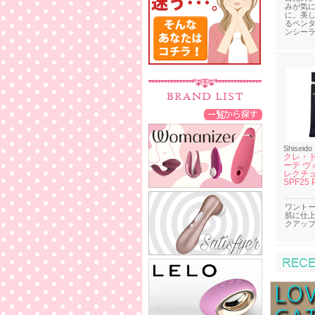
みが気
に。美
るペン
ンシー
Shiseido
クレ・ド
ーテ ヴ
レクチ
SPF25 
ワント
肌に仕
クアッ