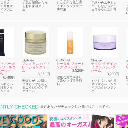
になる方
ジ肌を深部からう
しなやかな肌に導
毛穴や色ムラをカ
しく発色す
るおす保湿クリー
くエイジングケア
バーしながらナチ
タイプのコ
ム
美容液
ュラルな仕上がり
ラー
に
Lilyth’ dor
CLARINS
Clinique
L
・ポー ボ
プレミアム ハイド
トータル フォーミ
テイク ザ デイ オ
ォワールコ
レーションクリー
ング クレンザー
フ クレンジング
ュールｎ
ム
3,520円
バーム
PA++
8,963円
3,280円
6,480円
濃密な泡でやさし
乾燥しがちな肌に
く洗い上げる洗顔
やさしくしっかり
ーン明るい
ハリとツヤを与え
料
オフするバームタ
上げるメイ
るエイジングケア
イプのクレンジン
プベース
クリーム
グ
最近あなたがチェックした商品
最近あなたがチェックした商品はこちらです。