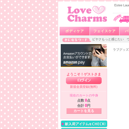
Estee
ボディケア
フェイスケア
バ
ビヤクもっと感じたい
ラブグッズ
ようこそ！ゲストさま
新規会員登録(無料)
現在のカートの中身
点数
0
点
合計
0
円
カートを見る