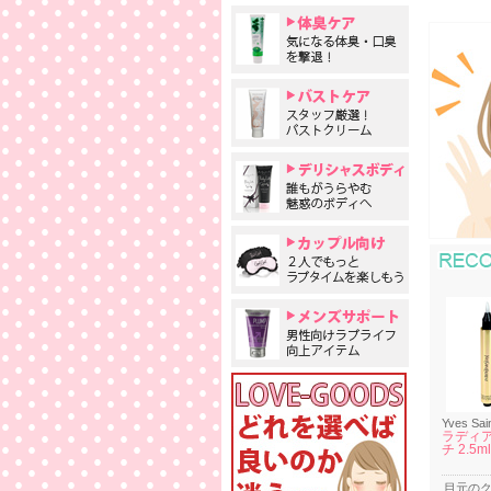
Yves Sai
ラディア
チ 2.5m
目元の