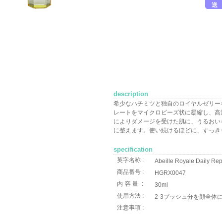
送
description
希少なハチミツと独自のロイヤルゼリー
レートをマイクロビーズ状に凝縮し、高
によりダメージを受けた肌に、うるおい
に整えます。使い続けるほどに、すっき
specification
英字名称 :
Abeille Royale Daily Rep
商品番号 :
HGRX0047
内容量
:
30ml
使用方法 :
2-3プッシュ分を顔全体
注意事項 :