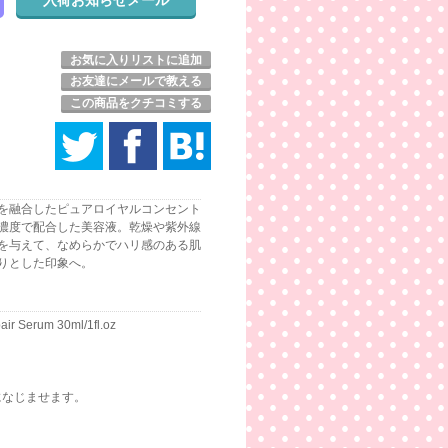
お気に入りリストに追加
お友達にメールで教える
この商品をクチコミする
を融合したピュアロイヤルコンセント
濃度で配合した美容液。乾燥や紫外線
を与えて、なめらかでハリ感のある肌
りとした印象へ。
air Serum 30ml/1fl.oz
になじませます。