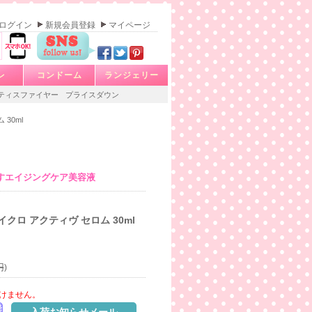
ログイン
新規会員登録
マイページ
レ
コンドーム
ランジェリー
ティスファイヤー
プライスダウン
30ml
すエイジングケア美容液
クロ アクティヴ セロム 30ml
円
)
けません。
発