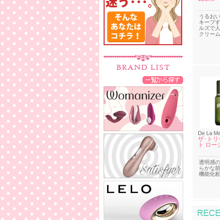
うるお
キープ
ルズで
クリー
De La M
ザ･トリ
ト ロー
透明感
らかな
機能化