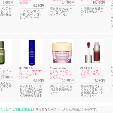
6,680円
セラム
14,980円
16,480円
6,280円
ー
いバリアを
引き締まったシャ
ハリ感のある肌を
する、キー
エイジングサイン
ープな印象のフェ
目指す保湿クリー
人気の保湿
が表れやすい目も
イスラインに
ム
ム
とにアプローチ
er
GUERLAIN
Estee Lauder
CLARINS
C
ートメン
スーパー アクア
レジリ マルチ-エ
リップコンフォー
ション
ローション N
フェクト ナイト
トオイル 03 チェ
17,980円
150ml
クリーム
リー
6,280円
16,980円
3,520円
のあるなめ
肌に導く高
みずみずしいうる
弾むようなハリを
植物の恵みでふっ
粧水
おいに満ちたなめ
与える夜用保湿ク
くらとうるおいの
らかで輝く肌に導
リーム
ある唇に仕上げる
く集中保湿化粧水
リップオイル
最近あなたがチェックした商品
最近あなたがチェックした商品はこちらです。