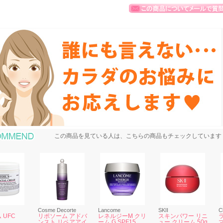
おすすめ商品
この商品を見ている人は、こちらの商品もチェックしています
Cosme Decorte
Lancome
SKII
C
 UFC
リポソーム アドバ
レネルジーM クリ
スキンパワー リニ
ンスト リペアアイ
ーム G SPF15
ュー クリーム 50g