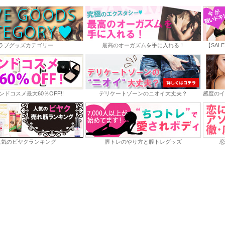
ラブグッズカテゴリー
最高のオーガズムを手に入れる！
【SAL
ンドコスメ最大60％OFF!!
デリケートゾーンのニオイ大丈夫？
感度のイ
人気のビヤクランキング
膣トレのやり方と膣トレグッズ
恋