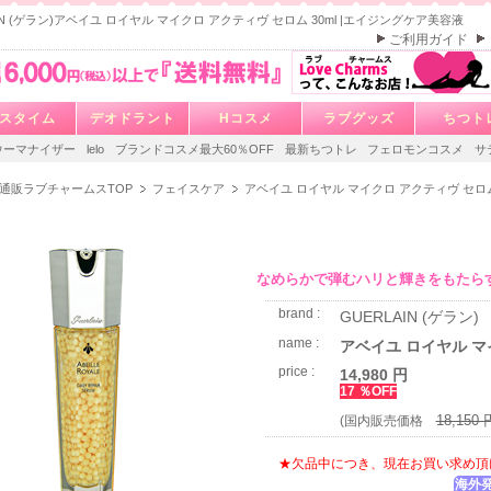
AIN (ゲラン)アベイユ ロイヤル マイクロ アクティヴ セロム 30ml |エイジングケア美容液
ご利用ガイド
スタイム
デオドラント
Hコスメ
ラブグッズ
ちつト
ウーマナイザー
lelo
ブランドコスメ最大60％OFF
最新ちつトレ
フェロモンコスメ
サ
通販ラブチャームスTOP
フェイスケア
アベイユ ロイヤル マイクロ アクティヴ セロム 
なめらかで弾むハリと輝きをもたら
brand :
GUERLAIN (ゲラン)
name :
アベイユ ロイヤル マイ
price :
14,980 円
17 ％OFF
18,150 
(国内販売価格
★欠品中につき、現在お買い求め頂
海外