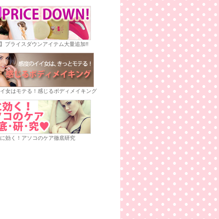
E】プライスダウンアイテム大量追加!!
イ女はモテる！感じるボディメイキング
に効く！アソコのケア徹底研究