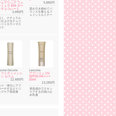
ウェアリング フォ
5,880円
ミュラ #04 ダー
クチョコレート
肌を引き締めてバ
3,480円
ランスを整えるフ
ェイシャルトナー
長く、ナチュラル
に仕上げるチョコ
レートカラーマス
カラ
osme Decorte
Lancome
リフトディメンシ
アプソリュ UV
ョン セラム
SPF50 PA++++
12,480円
50ml
13,280円
ハリ・弾力にアプ
ローチするエイジ
美容成分でスキン
ングケア美容液
ケアする日焼け止
め乳液