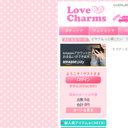
GUERL
ボディケア
フェイスケア
バ
ビヤクもっと感じたい
ラブグッズ
ようこそ！ゲストさま
新規会員登録(無料)
現在のカートの中身
点数
0
点
合計
0
円
カートを見る