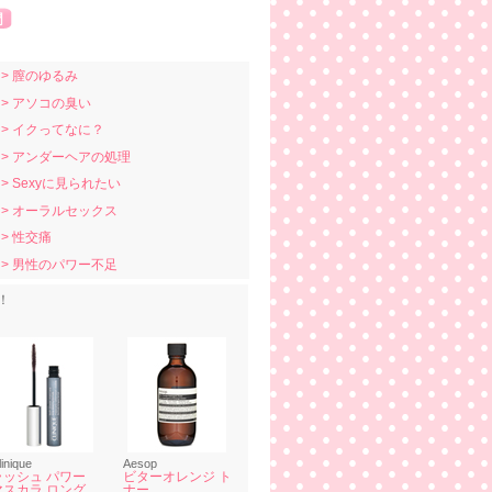
> 膣のゆるみ
> アソコの臭い
> イクってなに？
> アンダーヘアの処理
> Sexyに見られたい
> オーラルセックス
> 性交痛
> 男性のパワー不足
！
linique
Aesop
ラッシュ パワー
ビターオレンジ ト
マスカラ ロング
ナー