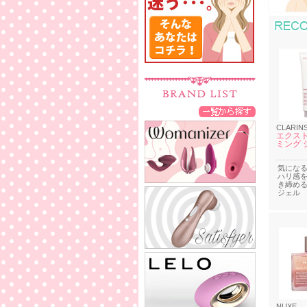
CLARIN
エクスト
ミング 
気にな
ハリ感
き締め
ジェル
NUXE