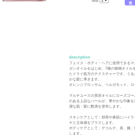
個数
送
description
フェイス・ボディ・ヘアに使用できるマ
ガンオイルをはじめ、7種の植物オイル
たドライ処方のテクスチャーです。うる
かな髪に導きます。
オレンジブロッサム、ベルガモット、ロ
マルチユースの美容オイルにローズゴー
のある上品なパールが、華やかな印象を
潔な肌・髪に数滴を塗布します。
スキンケアとして：頬骨や鼻筋にハイラ
ヤと立体感をプラスします。
ボディケアとして：デコルテ、肩、腕、
します。