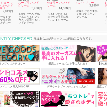
ジュー フ
スープラ ハンド
セルラー ハンドク
ハンド リリーフ
 ゴールド
クリーム
リーム
3,980円
0ml
5,280円
14,680円
2,849円
乾燥しがちな手肌
乾燥しがちな手肌
うるおいのあるし
を保湿するハンド
ゴールドで
と爪にうるおいを
なやかな手肌に導
クリーム
ツヤ感を演
与えて保護するハ
くハンドクリーム
マルチユー
ンドクリーム
ル
最近あなたがチェックした商品
最近あなたがチェックした商品はこちらです。
ラブグッズカテゴリー
最高のオーガズムを手に入れる！
【SAL
ンドコスメ最大60％OFF!!
デリケートゾーンのニオイ大丈夫？
感度のイ