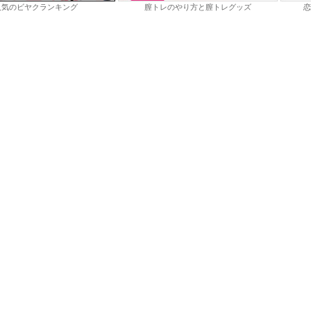
人気のビヤクランキング
膣トレのやり方と膣トレグッズ
恋