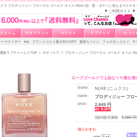
ュクス プロディジュー フローラル ゴールド オイル 50ml | 顔・髪・ボディに使えるマルチオ
ご利用ガイド
スタイム
デオドラント
Hコスメ
ラブグッズ
ちつト
ウーマナイザー
lelo
ブランドコスメ最大60％OFF
最新ちつトレ
フェロモンコスメ
サ
通販ラブチャームスTOP
ボディケア
プロディジュー フローラル ゴールド オイル 50m
ローズゴールドで上品なツヤ感を演
brand :
NUXE (ニュクス)
name :
プロディジュー フロー
price :
2,849 円
44 ％OFF
5,060 円
(国内販売価格
残りわずか
海外