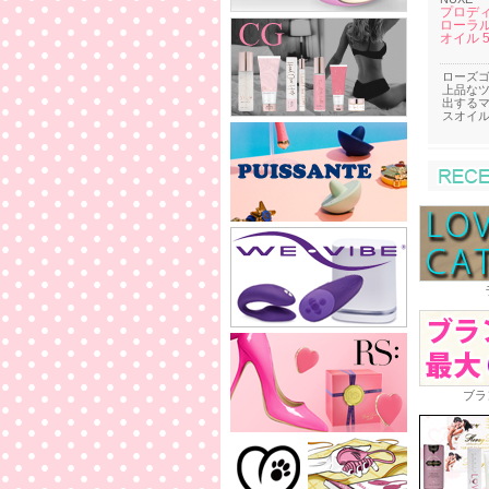
プロディ
ローラル
オイル 5
ローズ
上品な
出する
スオイ
ブラ