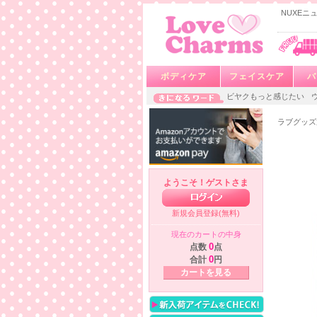
NUXEニ
ボディケア
フェイスケア
バ
ビヤクもっと感じたい
ラブグッズ
ようこそ！ゲストさま
新規会員登録(無料)
現在のカートの中身
点数
0
点
合計
0
円
カートを見る