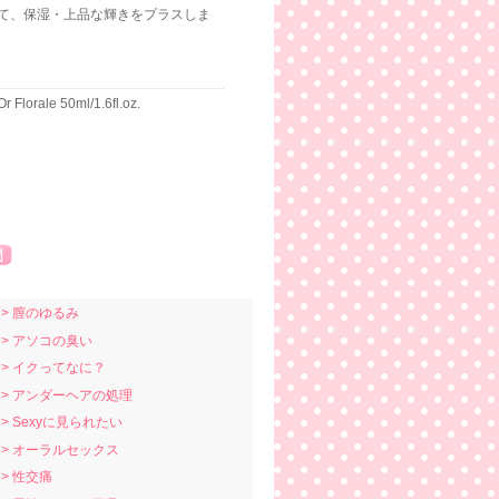
て、保湿・上品な輝きをプラスしま
r Florale 50ml/1.6fl.oz.
> 膣のゆるみ
> アソコの臭い
> イクってなに？
> アンダーヘアの処理
> Sexyに見られたい
> オーラルセックス
> 性交痛