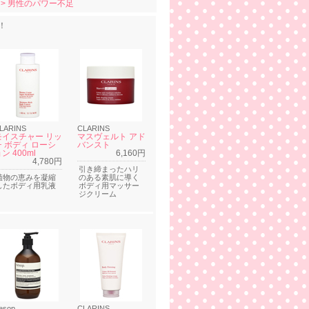
> 男性のパワー不足
！
LARINS
CLARINS
モイスチャー リッ
マスヴェルト アド
チ ボディ ローシ
バンスト
ン 400ml
6,160円
4,780円
引き締まったハリ
植物の恵みを凝縮
のある素肌に導く
したボディ用乳液
ボディ用マッサー
ジクリーム
esop
CLARINS