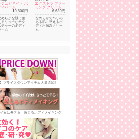
レジュビネイト ボ
エクストラ ファー
ディバーム
ミング クリーム
10,800円
6,680円
なめらかな肌に整
なめらかでハリの
えるリッチなテク
ある肌に整えるボ
スチャーのボディ
ディ用保湿クリー
バーム
ム
E】プライスダウンアイテム大量追加!!
イ女はモテる！感じるボディメイキング