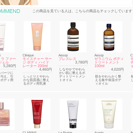
おすすめ商品
この商品を見ている人は、こちらの商品もチェックしています
S
Clinique
Aesop
Aesop
C
ラ ファー
モイスチャー サー
ブレスレス
ゼラニウム ボディ
ジェル
ジ ボディ ハイド
3,780円
トリートメント
5,280円
レーター 200ml
100ml
ョ
4,460円
しなやかでやわら
4,020円
るパーツに
かい肌に整えるボ
を与え、引
しっとりとやわら
ディトリートメン
肌をやわらかく整
るボディ用
かな肌質感に整え
トオイル
える集中保湿ボデ
るボディ用乳液
ィオイル
CLARINS
La Prairie
Aveda
A