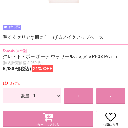
明るくクリアな肌に仕上げるメイクアップベース
Shiseido (資生堂)
クレ・ド・ポー ボーテ ヴォワールルミヌ SPF38 PA+++
(国内販売価格
8,250
円)
6,480円(税込)
21% OFF
残りわずか
数量:
+
-
カートに入れる
お気に入り