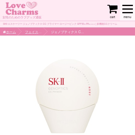
cart
menu
女性のためのラブグッズ通販
SKII エスケーツー ジェノプティクス CC プライマー ロージーピンク SPF50+/PA++++ | 多機能CCクリーム
ホーム
フェイスケア
ジェノプティクス CC プライマー ロージーピンク SPF50+/PA++++