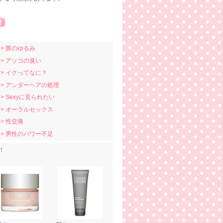
> 膣のゆるみ
> アソコの臭い
> イクってなに？
> アンダーヘアの処理
> Sexyに見られたい
> オーラルセックス
> 性交痛
> 男性のパワー不足
！