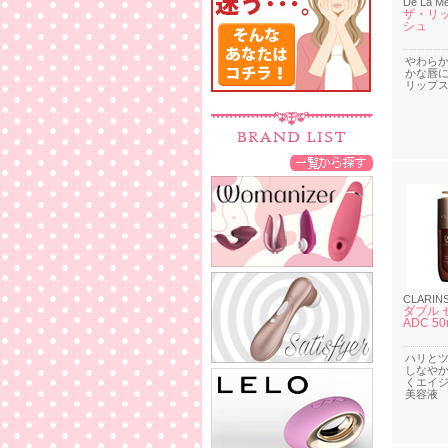
De La M
ザ・リッ
シュ
やわら
かな唇
リップ
CLARIN
ダブル 
ADC 50
ハリと
しなや
くエイ
美容液