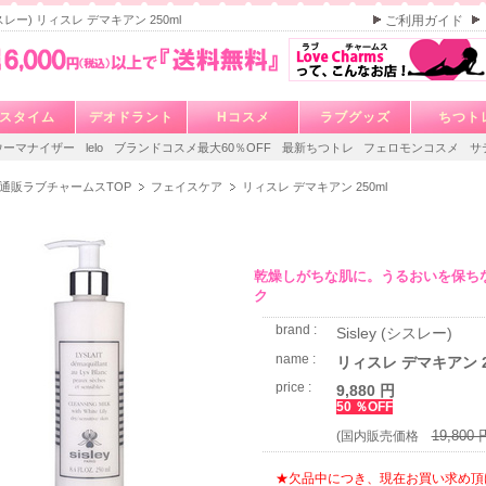
(シスレー) リィスレ デマキアン 250ml
ご利用ガイド
スタイム
デオドラント
Hコスメ
ラブグッズ
ちつト
ウーマナイザー
lelo
ブランドコスメ最大60％OFF
最新ちつトレ
フェロモンコスメ
サ
通販ラブチャームスTOP
フェイスケア
リィスレ デマキアン 250ml
乾燥しがちな肌に。うるおいを保ち
ク
brand :
Sisley (シスレー)
name :
リィスレ デマキアン 2
price :
9,880 円
50 ％OFF
19,800 
(国内販売価格
★欠品中につき、現在お買い求め頂