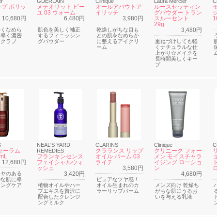
er
GUERLAIN
Clinique
Laura Mercier
C
プ ポリッ
メテオリット ビー
オールアバウトア
ルースセッティン
ユ 03 ウォーム
イリッチ
グパウダー トラン
10,680円
6,480円
3,980円
スルーセント
1
29g
かくなめら
肌色を美しく補正
乾燥しがちな目も
3,480円
に導く濃密
するフィニッシン
との肌をなめらか
スクラブ
グパウダー
に整えるアイクリ
重ねづけしても軽
ーム
くナチュラルな仕
上がり☆メイクを
長時間美しくキー
プ
S
NEAL'S YARD
CLARINS
Clinique
C
セーラム
クラランス リップ
クリニーク フォー
REMEDIES
mL
フランキンセンス
オイル バーム 03
メン モイスチャラ
12,680円
フェイシャルウォ
ライチ
イジング ローショ
ッシュ
3,580円
ン
ツヤのある
3,420円
4,680円
かな肌に導
ピュアなツヤ感！
ジングケア
植物オイルやハー
オイル生まれのカ
メンズ向け 乾燥ち
ブエキスを贅沢に
ラーリップバーム
がちな肌にうるお
配合したクレンジ
いを与える乳液
ングミルク