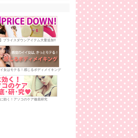
E】プライスダウンアイテム大量追加!!
イ女はモテる！感じるボディメイキング
に効く！アソコのケア徹底研究