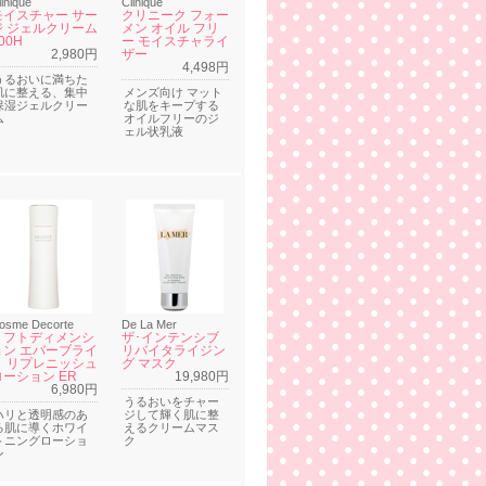
linique
Clinique
モイスチャー サー
クリニーク フォー
ジ ジェルクリーム
メン オイル フリ
00H
ー モイスチャライ
2,980円
ザー
4,498円
うるおいに満ちた
肌に整える、集中
メンズ向け マット
保湿ジェルクリー
な肌をキープする
ム
オイルフリーのジ
ェル状乳液
osme Decorte
De La Mer
リフトディメンシ
ザ･インテンシブ
ョン エバーブライ
リバイタライジン
ト リプレニッシュ
グ マスク
ローション ER
19,980円
6,980円
うるおいをチャー
ハリと透明感のあ
ジして輝く肌に整
る肌に導くホワイ
えるクリームマス
トニングローショ
ク
ン