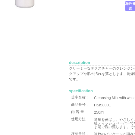
海外
送
description
クリーミーなテクスチャーのクレンジン
クアップや肌の汚れを落とします。乾燥
です。
specification
英字名称 :
Cleansing Milk with whit
商品番号 :
HSIS0001
内容量
:
250ml
使用方法 :
適量を伸ばし、やさしく
後ティッシュペーパーで
ま湯で洗い流します。そ
注意事項 :
複数のパッケージが混在