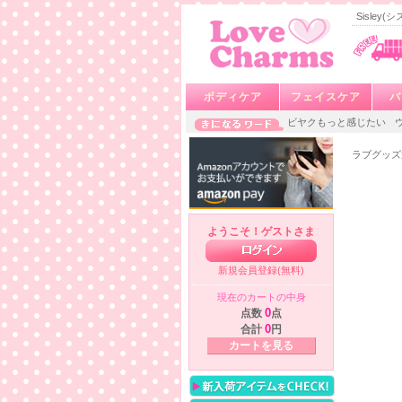
Sisley
ボディケア
フェイスケア
バ
ビヤクもっと感じたい
ラブグッズ
ようこそ！ゲストさま
新規会員登録(無料)
現在のカートの中身
点数
0
点
合計
0
円
カートを見る