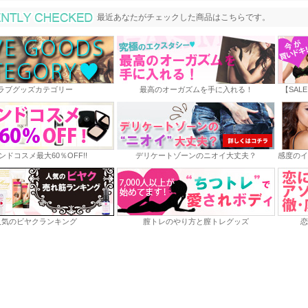
最近あなたがチェックした商品
最近あなたがチェックした商品はこちらです。
ラブグッズカテゴリー
最高のオーガズムを手に入れる！
【SAL
ンドコスメ最大60％OFF!!
デリケートゾーンのニオイ大丈夫？
感度のイ
人気のビヤクランキング
膣トレのやり方と膣トレグッズ
恋