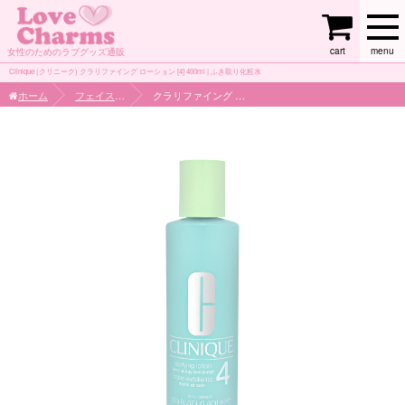
cart
menu
女性のためのラブグッズ通販
Clinique (クリニーク) クラリファイング ローション [4] 400ml | ふき取り化粧水
ホーム
フェイスケア
クラリファイング ローション [4] 400ml