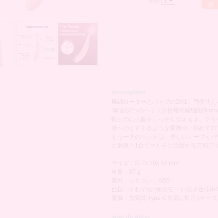
個数
送
description
極細ローターとバイブの2in1、両側使
両端の2つのヘッドが使用可能!直径8m
軟なのに振動をしっかり伝えます。クリ
身へのくすぐるような愛撫や、初めての
もう一方のヘッドは、優しいカーブとパ
と刺激！1台でマルチに活躍する万能ア
サイズ：217x 30x 54 mm
重量：87ｇ
素材：シリコン、ABS
仕様：それぞれ8種のモード/防水仕様(IPX
電源：充電式 Type-C充電に対応 (ケーブ
specification