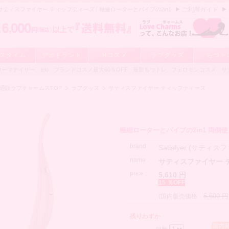
yer サティスファイヤー ティップティーズ | 極細ローターとバイブの2in1
ご利用ガイド
スタイム
デオドラント
Hコスメ
ラブグッズ
ちつト
ウーマナイザー
lelo
ブランドコスメ最大60％OFF
最新ちつトレ
フェロモンコスメ
サ
通販ラブチャームスTOP
ラブグッズ
サティスファイヤー ティップティーズ
極細ローターとバイブの2in1 両側
brand :
Satisfyer (サティ
name :
サティスファイヤー 
price :
5,610 円
15 ％OFF
6,600 円
(国内販売価格
残りわずか
国内