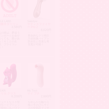
ILK LABO
Satisfyer
四畳半ダーリン
サティスファイヤ
3,580円
ー Pro 2
6,620円
私の彼は、夢追う
ビンボー☆お金が
革命的なクリ用圧
なくても、愛があ
力波刺激バイブ☆
る！キミとの生
防水性と迅速な再
活、プライスレ
充電が可能！
ス！
LIKA
My Toys
オリカ クリス
マイ プチ
6,358円
2,880円
キュートなリス型
なめらかな触り心
吸引バイブ☆シッ
地☆手のひらサイ
ポ部分にもパワフ
ズの空気圧マッサ