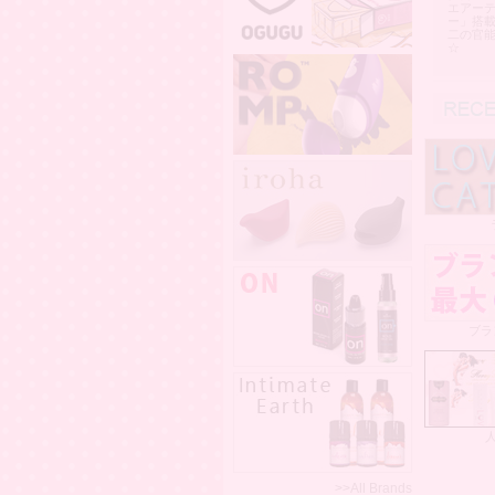
エアー
ー」搭
二の官
☆
ブラ
>>All Brands