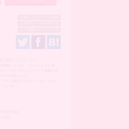
お気に入りリストに追加
お友達にメールで教える
この商品をクチコミする
える万能系バイブレーター。
mの極細ヘッドは、くにゃくにゃと柔
やニップルへのピンポイント刺激や全
アナル体験にも◎！
ワフルな振動でGスポットをしっかり
イテムです。
7)/静音設計
ル別売)