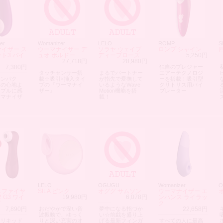
er
Womanizer
LELO
ROMP
S
イザー ス
ウーマナイザー デ
ソラヤ ウェイブ
ロンプ シャイン
ト3 バイ
ュオ ボルドー
ディープローズ
5,250円
ト
27,718円
28,980円
7,380円
独自のプレジャー
タッチセンサー搭
まるでパートナー
エアーテクノロジ
コンパク
載☆吸引×挿入タイ
が指先で愛撫して
ーを搭載！吸引型
引の心地よ
プの『ウーマナイ
いるようなWave
クリトリス用バイ
ンプルに感
ザー』
Motion機能を搭
ブレーター
ーマナイザ
載！
LELO
OGUGU
Womanizer
O
スファイヤ
SILA ピンク
オググ サムソン
ウーマナイザー エ
2 G3 ワイ
19,980円
6,078円
ンハンス ライラッ
ド
ク
7,890円
おだやかで深い音
夢中になる指づか
22,658円
波振動で、ゆっく
い☆前戯を盛り上
「リキッド
りと深い充実のオ
げる最新フィンガ
すべての人に最高