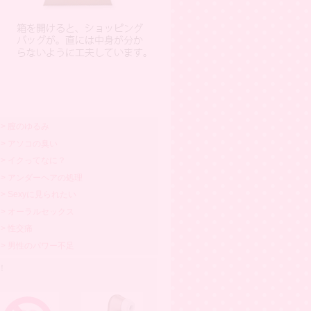
> 膣のゆるみ
> アソコの臭い
> イクってなに？
> アンダーヘアの処理
> Sexyに見られたい
> オーラルセックス
> 性交痛
> 男性のパワー不足
！