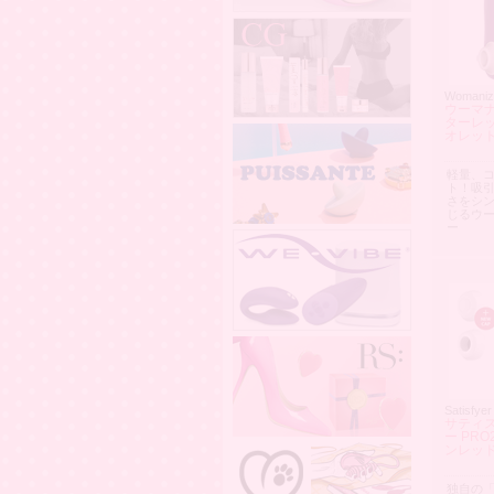
Womaniz
ウーマナ
ターレッ
オレッ
軽量、
ト！吸
さをシ
じるウ
ー
Satisfyer
サティ
ー PRO
ンレッ
独自の