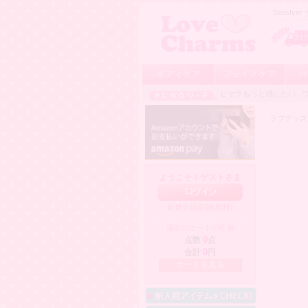
Satisf
ボディケア
フェイスケア
バ
ビヤクもっと感じたい
ラブグッズ
ようこそ！ゲストさま
新規会員登録(無料)
現在のカートの中身
点数
0
点
合計
0
円
カートを見る