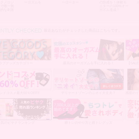
テクノロジ
ーガズムを
ーローター
の快感を！体験モ
載で唯一無
ニターの100%オー
能的な刺激
ガズム達成！
最近あなたがチェックした商品
最近あなたがチェックした商品はこちらです。
ラブグッズカテゴリー
最高のオーガズムを手に入れる！
【SAL
ンドコスメ最大60％OFF!!
デリケートゾーンのニオイ大丈夫？
感度のイ
人気のビヤクランキング
膣トレのやり方と膣トレグッズ
恋