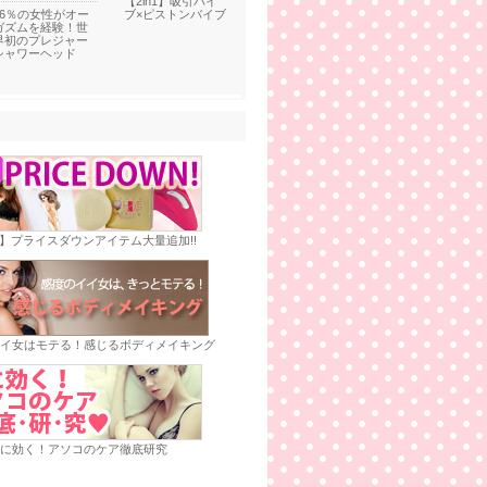
【2in1】吸引バイ
76％の女性がオー
ブ×ピストンバイブ
ガズムを経験！世
界初のプレジャー
シャワーヘッド
E】プライスダウンアイテム大量追加!!
イ女はモテる！感じるボディメイキング
に効く！アソコのケア徹底研究