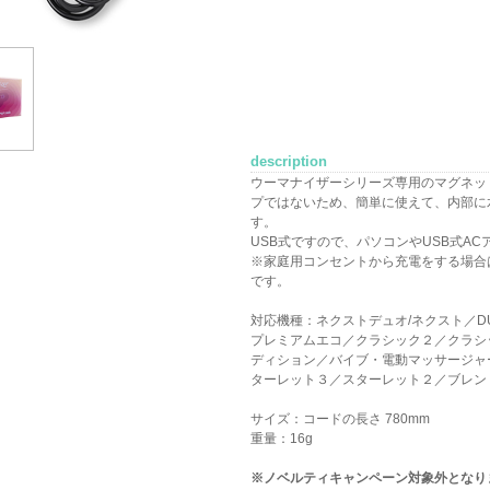
description
ウーマナイザーシリーズ専用のマグネッ
プではないため、簡単に使えて、内部に
す。
USB式ですので、パソコンやUSB式A
※家庭用コンセントから充電をする場合は
です。
対応機種：ネクストデュオ/ネクスト／D
プレミアムエコ／クラシック２／クラシ
ディション／バイブ・電動マッサージャ
ターレット３／スターレット２／ブレン
サイズ：コードの長さ 780mm
重量：16g
※ノベルティキャンペーン対象外となり