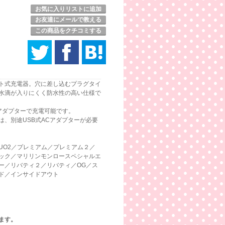
お気に入りリストに追加
お友達にメールで教える
この商品をクチコミする
ト式充電器。穴に差し込むプラグタイ
水滴が入りにくく防水性の高い仕様で
Cアダプターで充電可能です。
、別途USB式ACアダプターが必要
UO2／プレミアム／プレミアム２／
ック／マリリンモンロースペシャルエ
ー／リバティ２／リバティ／OG／ス
ド／インサイドアウト
ます。