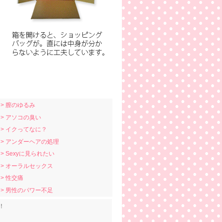
> 膣のゆるみ
> アソコの臭い
> イクってなに？
> アンダーヘアの処理
> Sexyに見られたい
> オーラルセックス
> 性交痛
> 男性のパワー不足
！