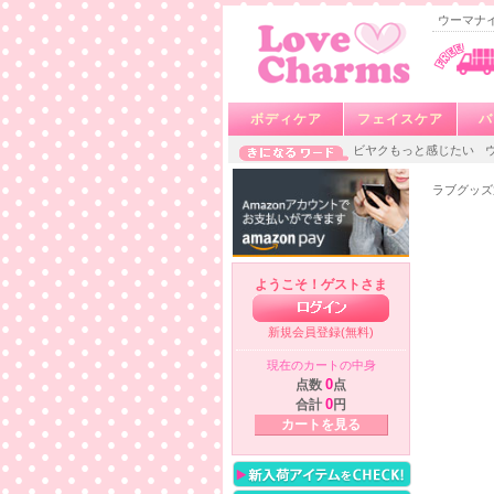
ウーマナ
ボディケア
フェイスケア
バ
ビヤクもっと感じたい
ラブグッズ
ようこそ！ゲストさま
新規会員登録(無料)
現在のカートの中身
点数
0
点
合計
0
円
カートを見る