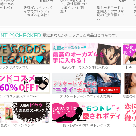
グとパール
16,958円
8の字を描くよう
6,680円
同時に攻め
に、高速振動でピ
ットバイ
吸引×Gスポットバ
ンポイントに刺
楽しめるモードは
イブでブレンドオ
激！
無限大！アプリ対
ーガズムを体験！
応の充実仕様モデ
ル
最近あなたがチェックした商品
最近あなたがチェックした商品はこちらです。
ラブグッズカテゴリー
最高のオーガズムを手に入れる！
【SAL
ンドコスメ最大60％OFF!!
デリケートゾーンのニオイ大丈夫？
感度のイ
人気のビヤクランキング
膣トレのやり方と膣トレグッズ
恋