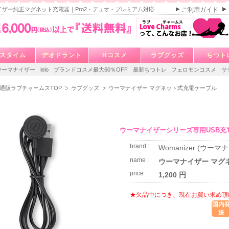
イザー純正マグネット充電器｜Pro2・デュオ・プレミアム対応
ご利用ガイド
スタイム
デオドラント
Hコスメ
ラブグッズ
ちつト
ウーマナイザー
lelo
ブランドコスメ最大60％OFF
最新ちつトレ
フェロモンコスメ
サ
通販ラブチャームスTOP
ラブグッズ
ウーマナイザー マグネット式充電ケーブル
ウーマナイザーシリーズ専用USB充
brand :
Womanizer (ウーマ
name :
ウーマナイザー マグ
price :
1,200 円
★欠品中につき、現在お買い求め頂
国内
送