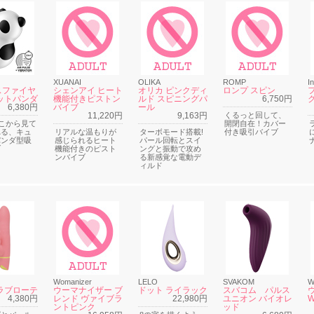
XUANAI
OLIKA
ROMP
I
スファイヤ
シェンアイ ヒート
オリカ ピンクディ
ロンプ スピン
ットパンダ
機能付きピストン
ルド スピニングパ
6,750円
6,380円
バイブ
ール
11,220円
9,163円
くるっと回して、
どこから見て
開閉自在！カバー
れる、キュ
リアルな温もりが
ターボモード搭載!
付き吸引バイブ
パンダ型吸
感じられるヒート
パール回転とスイ
ブ
機能付きのピスト
ングと振動で攻め
ンバイブ
る新感覚な電動デ
ィルド
Womanizer
LELO
SVAKOM
W
ラブローテ
ウーマナイザー ブ
ドット ライラック
スバコム パルス
4,380円
レンド ヴァイブラ
22,980円
ユニオン バイオレ
ントピンク
ッド