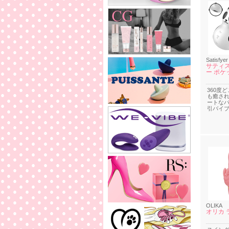
Satisfyer
サティ
ー ポケ
360度
も癒さ
ートな
引バイ
OLIKA
オリカ 