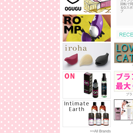
スイン
回転で
るGスポ
ブ
ブラ
>>All Brands