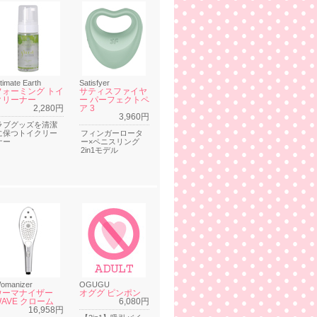
ntimate Earth
Satisfyer
フォーミング トイ
サティスファイヤ
クリーナー
ー パーフェクトペ
2,280円
ア 3
3,960円
ラブグッズを清潔
に保つトイクリー
フィンガーロータ
ナー
ー×ペニスリング
2in1モデル
omanizer
OGUGU
ウーマナイザー
オググ ピンポン
WAVE クローム
6,080円
16,958円