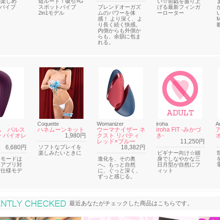
が楽しめ
短ルート！吸引×G
い☆前戯を盛り上
1バイブ
スポットバイブ
ブレンドオーガズ
げる最新フィンガ
2in1モデル
ムのパワーを体
ーローター
感！ より深く、よ
り長く続く快感。
内側からも外側か
らも、余韻に包ま
れる。
Coquette
Womanizer
iroha
A
ム パルス
ハネムーンキット
ウーマナイザー ネ
iroha FIT -みかづ
 バイオレ
1,980円
クスト リバティ
き-
レッド×ブルー
11,250円
6,680円
ソフトなプレイを
18,382円
楽しみたいときに
ビギナー向け☆細
るモードは
進化を、その奥
身でしなやかな三
！アプリ対
へ。もっと自然
日月型が自然にフ
実仕様モデ
に、ぐっと深く、
ィット
ずっと感じる。
最近あなたがチェックした商品
最近あなたがチェックした商品はこちらです。