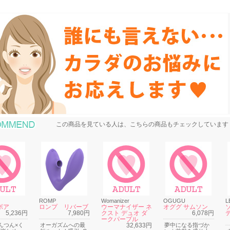
おすすめ商品
この商品を見ている人は、こちらの商品もチェックしています
ROMP
Womanizer
OGUGU
L
ボア
ロンプ リバーブ
ウーマナイザー ネ
オググ サムソン
5,236円
7,980円
クスト デュオ ダ
6,078円
ークパープル
んつん×く
オーガズムへの最
32,633円
夢中になる指づか