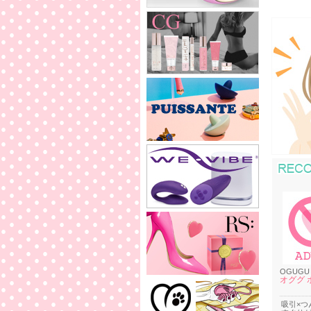
OGUGU
オググ 
吸引×つ