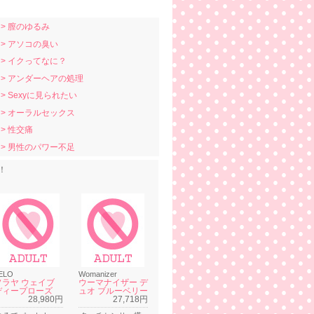
> 膣のゆるみ
> アソコの臭い
> イクってなに？
> アンダーヘアの処理
> Sexyに見られたい
> オーラルセックス
> 性交痛
> 男性のパワー不足
！
ELO
Womanizer
ソラヤ ウェイブ
ウーマナイザー デ
ディープローズ
ュオ ブルーベリー
28,980円
27,718円