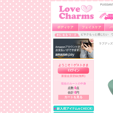
PUISS
ボディケア
フェイスケア
バ
ビヤクもっと感じたい
ラブグッズ
ようこそ！ゲストさま
新規会員登録(無料)
現在のカートの中身
点数
0
点
合計
0
円
カートを見る