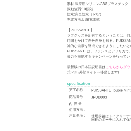
素材:医療用シリコン/ABSプラスチック
振動強弱:10段階
防水:完全防水（IPX7)
充電方法:USB充電式
【PUISSANTE】
ラブグッズを所有するということは、何
時間をかけて自分自身を知る。PUISSA
神的な健康を達成できるようにしたいと
PUISSANTEは、フランスとアフリカ
暴力を根絶するキャンペーンを行ってい
最新版の日本語説明書は
こちらからダウ
式:PDF/外部サイトへ移動します)
specification
英字名称 :
PUISSANTE Toupie Mint
商品番号 :
JPUI0003
内容量
:
使用方法 :
注意事項 :
使用前後はトイクリーナ
同梱のポーチに入れて保