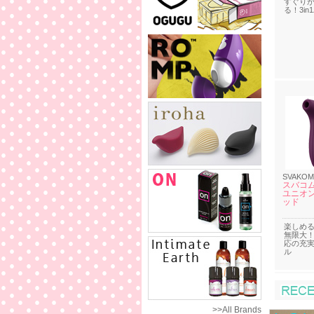
すぐり
る！3in
SVAKOM
スバコ
ユニオン
ッド
楽しめ
無限大
応の充
ル
>>All Brands