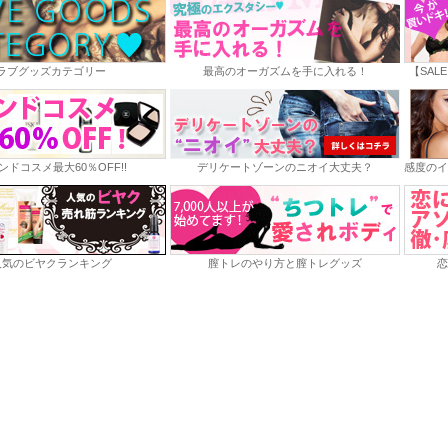
ラブグッズカテゴリー
最高のオーガズムを手に入れる！
【SAL
ンドコスメ最大60％OFF!!
デリケートゾーンのニオイ大丈夫？
感度のイ
人気のビヤクランキング
膣トレのやり方と膣トレグッズ
恋