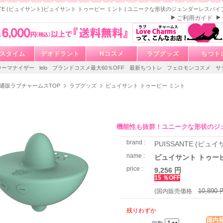
ANTE (ピュイサント)ピュイサント トゥーピー ミント | ユニークな形状のジェンダーレスバイ
ご利用ガイド
スタイム
デオドラント
Hコスメ
ラブグッズ
ちつト
ウーマナイザー
lelo
ブランドコスメ最大60％OFF
最新ちつトレ
フェロモンコスメ
サ
通販ラブチャームスTOP
ラブグッズ
ピュイサント トゥーピー ミント
機能性も抜群！ユニークな形状のジ
brand :
PUISSANTE (ピュイ
name :
ピュイサント トゥー
price :
9,256 円
15 ％OFF
10,890 
(国内販売価格
残りわずか
国内