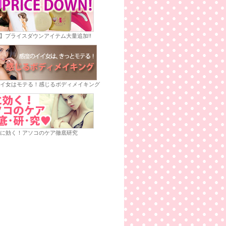
E】プライスダウンアイテム大量追加!!
イ女はモテる！感じるボディメイキング
に効く！アソコのケア徹底研究