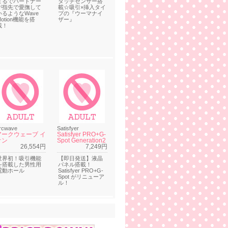
まるでパートナー
タッチセンサー搭
が指先で愛撫して
載☆吸引×挿入タイ
いるようなWave
プの『ウーマナイ
Motion機能を搭
ザー』
載！
rcwave
Satisfyer
アークウェーブ イ
Satisfyer PRO+G-
オン
Spot Generation2
26,554円
7,249円
世界初！吸引機能
【即日発送】液晶
を搭載した男性用
パネル搭載！
電動ホール
Satisfyer PRO+G-
Spot がリニューア
ル！