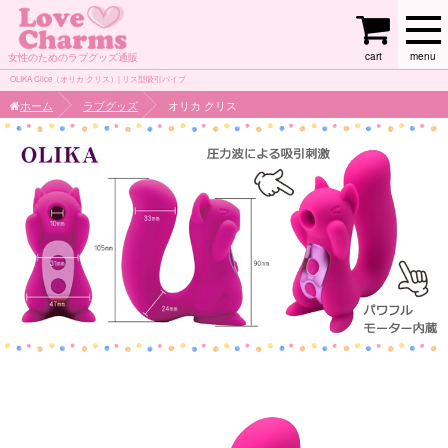
cart
menu
女性のためのラブグッズ通販
OLIKA Clice（オリカ クリス）| リス型吸引バイブ
ホーム
ラブグッズ
オリカ クリス