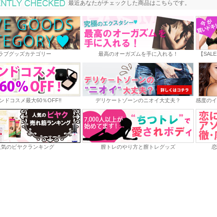
最近あなたがチェックした商品
最近あなたがチェックした商品はこちらです。
ラブグッズカテゴリー
最高のオーガズムを手に入れる！
【SAL
ンドコスメ最大60％OFF!!
デリケートゾーンのニオイ大丈夫？
感度のイ
人気のビヤクランキング
膣トレのやり方と膣トレグッズ
恋