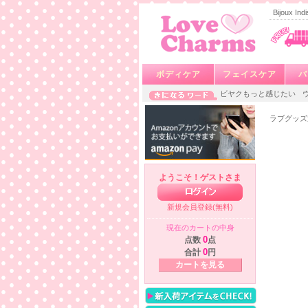
Bijoux
ボディケア
フェイスケア
バ
ビヤクもっと感じたい
ラブグッズ
ようこそ！ゲストさま
新規会員登録(無料)
現在のカートの中身
点数
0
点
合計
0
円
カートを見る