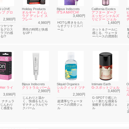
N LOVE
Holiday Products
Bijoux Indiscrets
California Exotics
H
ップ グロ
オルギー タイム
IT'S A MATCH!
アフター ダーク
ラグ ディレイ ス
3,480円
エッセンシャルズ
2,980円
プレー
リビドー ジェル
4,980円
HOTな疼きをもた
1,480円
らツヤツヤ
らすクリトリスバ
げるグロス
男性の時間と快感
ーム
ホット＆クールに
クラブの感
をUP！
感じる、ウォータ
る!?
ーベースの潤滑剤
Bijoux Indiscrets
Sliquid Organics
Intimate Earth
O
 Her ライ
クリトラル バーム
シルクィッド ツナ
G-スポットジェル
2,980円
ミ
3,480円
3,696円
2,380円
じんわりと温か
G-SPOTで感じた
E】ナチュラ
く、快感をもたら
超濃厚なウォータ
い！新たな感覚を
でじんわり
すナチュラルビヤ
ベースの潤滑ジェ
覚醒する快感ジェ
しく感度を
クバーム
ル
ル