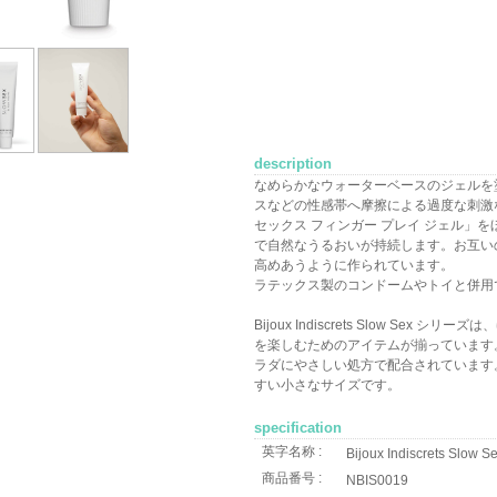
description
なめらかなウォーターベースのジェルを
スなどの性感帯へ摩擦による過度な刺激
セックス フィンガー プレイ ジェル」
で自然なうるおいが持続します。お互い
高めあうように作られています。
ラテックス製のコンドームやトイと併用
Bijoux Indiscrets Slow Sex
を楽しむためのアイテムが揃っています
ラダにやさしい処方で配合されています
すい小さなサイズです。
specification
英字名称 :
Bijoux Indiscrets Slow S
商品番号 :
NBIS0019