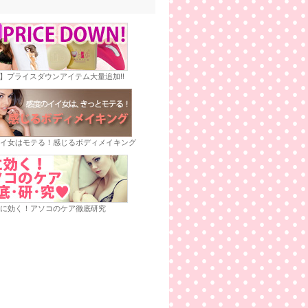
E】プライスダウンアイテム大量追加!!
イ女はモテる！感じるボディメイキング
に効く！アソコのケア徹底研究