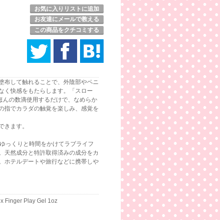
お気に入りリストに追加
お友達にメールで教える
この商品をクチコミする
塗布して触れることで、外陰部やペニ
なく快感をもたらします。「スロー
をほんの数滴使用するだけで、なめらか
の指でカラダの触覚を楽しみ、感覚を
できます。
 シリーズは、ゆっくりと時間をかけてラブライフ
。天然成分と特許取得済みの成分をカ
。ホテルデートや旅行などに携帯しや
ex Finger Play Gel 1oz