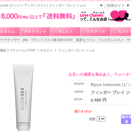
 Indiscrets (ビジュー アンディスクレ) フィンガー プレイ ジェル
ご利用ガイド
スタイム
デオドラント
Hコスメ
ラブグッズ
ちつト
ウーマナイザー
lelo
ブランドコスメ最大60％OFF
最新ちつトレ
フェロモンコスメ
サ
通販ラブチャームスTOP
Hコスメ
フィンガー プレイ ジェル
お互いの感度を高めあう、ウォータ
brand :
Bijoux Indiscret
name :
フィンガー プレイ ジ
price :
2,480 円
残りわずか
海外
個数
送