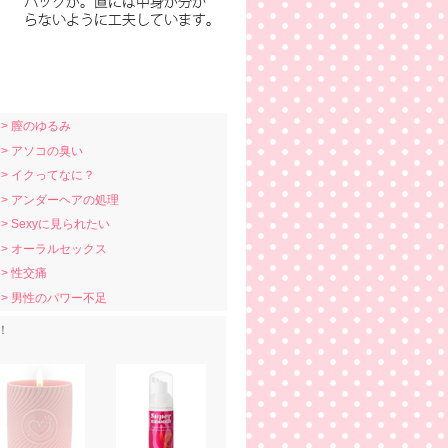
> 膣のゆるみ
> アソコの臭い
> イクってなに？
> アンダーヘアの処理
> Sexyに見られたい
> オーラルセックス
> 性交痛
> 男性のパワー不足
！