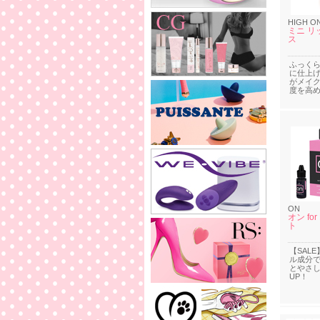
HIGH O
ミニ リ
ス
ふっく
に仕上
がメイ
度を高め
ON
オン for
ト
【SAL
ル成分
とやさ
UP！