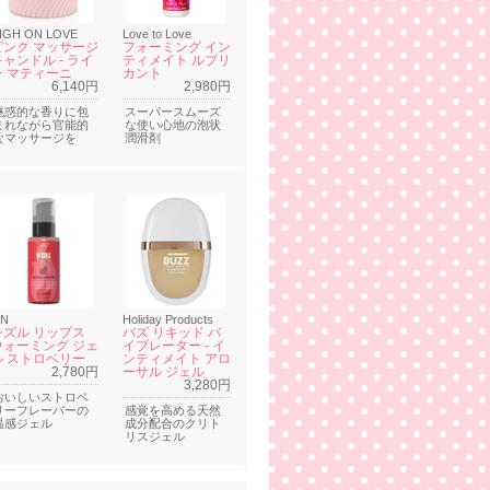
IGH ON LOVE
Love to Love
ピンク マッサージ
フォーミング イン
キャンドル - ライ
ティメイト ルブリ
チ マティーニ
カント
6,140円
2,980円
魅惑的な香りに包
スーパースムーズ
まれながら官能的
な使い心地の泡状
なマッサージを
潤滑剤
N
Holiday Products
シズル リップス
バズ リキッド バ
ウォーミング ジェ
イブレーター - イ
ル ストロベリー
ンティメイト アロ
2,780円
ーサル ジェル
3,280円
おいしいストロベ
リーフレーバーの
感覚を高める天然
温感ジェル
成分配合のクリト
リスジェル