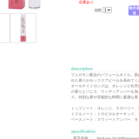
在庫あり
海外
個数
送
description
フェロモン配合のパフュームオイル。肌
れた香りがセックスアピールを高めてく
オールナイトロングは、オレンジと牡丹
の香りとバニラ、ウッディアンバーを加
ス。特別な夜や官能的な時間に最適な香
トップノート：オレンジ、ラズベリー、
ミドルノート：トロピカルオーキッド、
ベースノート：スウィートアンバー、キ
specification
英字名称 :
Perfume Oil W/Pheromone