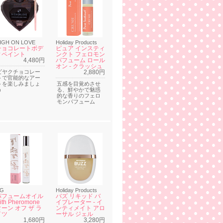
IGH ON LOVE
Holiday Products
チョコレートボデ
ピュア インスティ
ィペイント
ンクト フェロモン
4,480円
パフューム ロール
オン - クラッシュ
ビヤクチョコレー
2,880円
トで官能的なアー
トを楽しみましょ
五感を目覚めさせ
う
る、鮮やかで魅惑
的な香りのフェロ
モンパフューム
G
Holiday Products
パフュームオイル
バズ リキッド バ
ith Pheromone
イブレーター - イ
ターン オフ ザ ラ
ンティメイト アロ
イツ
ーサル ジェル
1,680円
3,280円