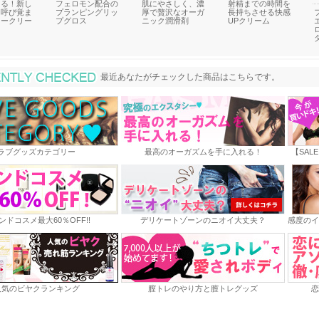
じる！新し
フェロモン配合の
肌にやさしく、濃
射精までの時間を
を呼び覚ま
プランピングリッ
厚で贅沢なオーガ
長持ちさせる快感
ドークリー
プグロス
ニック潤滑剤
UPクリーム
最近あなたがチェックした商品
最近あなたがチェックした商品はこちらです。
ラブグッズカテゴリー
最高のオーガズムを手に入れる！
【SAL
ンドコスメ最大60％OFF!!
デリケートゾーンのニオイ大丈夫？
感度のイ
人気のビヤクランキング
膣トレのやり方と膣トレグッズ
恋