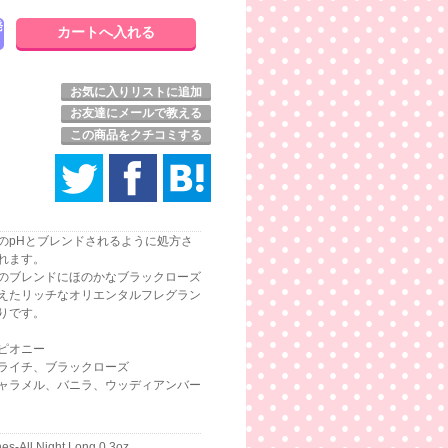
発
お気に入りリストに追加
お友達にメールで教える
この商品をクチコミする
のpHとブレンドされるように処方さ
れます。
のブレンドにほのかなブラックローズ
えたリッチなオリエンタルフレグラン
りです。
ピオニー
ライチ、ブラックローズ
ャラメル、バニラ、ウッディアンバー
s-All Night Long 0.3oz