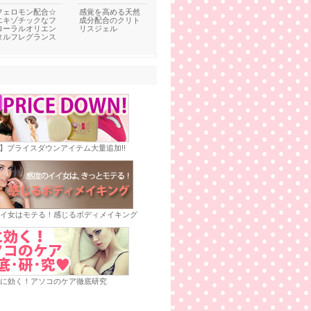
フェロモン配合☆
感覚を高める天然
エキゾチックなフ
成分配合のクリト
ローラルオリエン
リスジェル
タルフレグランス
E】プライスダウンアイテム大量追加!!
イ女はモテる！感じるボディメイキング
に効く！アソコのケア徹底研究