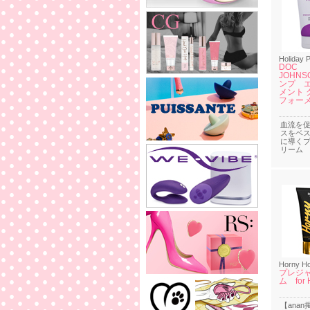
Holiday 
DOC
JOHN
ンプ 
メント
フォー
血流を
スをベ
に導く
リーム
Horny H
プレジ
ム for H
【ana