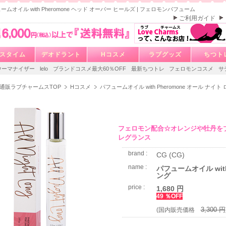
ームオイル with Pheromone ヘッド オーバー ヒールズ | フェロモンパフューム
ご利用ガイド
スタイム
デオドラント
Hコスメ
ラブグッズ
ちつト
ウーマナイザー
lelo
ブランドコスメ最大60％OFF
最新ちつトレ
フェロモンコスメ
サ
通販ラブチャームスTOP
Hコスメ
パフュームオイル with Pheromone オール ナイト
フェロモン配合☆オレンジや牡丹を
レグランス
brand :
CG (CG)
name :
パフュームオイル with
ング
price :
1,680 円
49 ％OFF
3,300 円
(国内販売価格