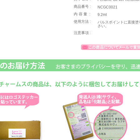
商品番号 :
NCGC0021
内容量
:
9.2ml
使用方法 :
パルスポイントに直接塗
さい。
注意事項 :