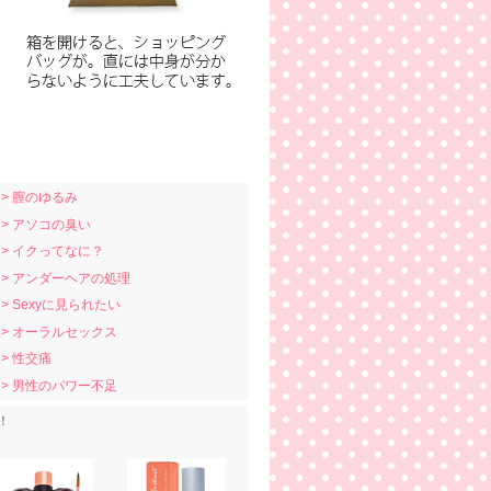
> 膣のゆるみ
> アソコの臭い
> イクってなに？
> アンダーヘアの処理
> Sexyに見られたい
> オーラルセックス
> 性交痛
> 男性のパワー不足
！