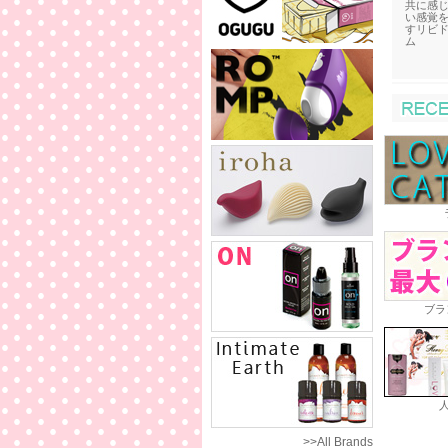
共に感
い感覚
すリビ
ム
ブラ
>>All Brands