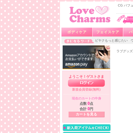
CG パフュ
ボディケア
フェイスケア
バ
ビヤクもっと感じたい
ラブグッズ
ようこそ！ゲストさま
新規会員登録(無料)
現在のカートの中身
点数
0
点
合計
0
円
カートを見る