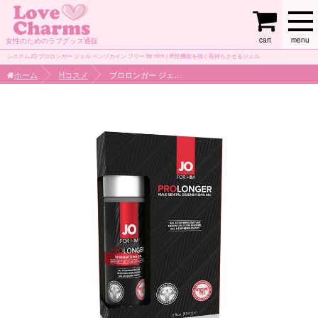
cart
menu
女性のためのラブグッズ通販
システムJO プロロンガー ジェル ベンゾカイン フリー for Him | 男性機能を強く長持ちさせるジェル
ホーム
Hコスメ
プロロンガー ジェル ベンゾカイン フリー for Him