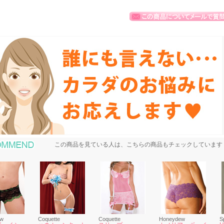
おすすめ商品
この商品を見ている人は、こちらの商品もチェックしています
ew
Coquette
Coquette
Honeydew
S