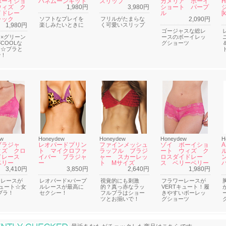
ボーイショ
ハネムーンキット
スリップ
カメリア ボーイ
H
ウィズ ク
1,980円
3,980円
ショート パープ
イドレー
ル
[k
ラック
ソフトなプレイを
フリルがたまらな
2,090円
1,980円
楽しみたいときに
く可愛いスリップ
ゴージャスな総レ
×グリーン
ースのボーイレッ
COOLな
グショーツ
ツ☆ブラと
で！
ew
Honeydew
Honeydew
Honeydew
H
ブラジャ
レオパードプリン
ファインメッシュ
ゾイ ボーイショ
ィズ クロ
ト マイクロファ
ラッフル ブラジ
ート ウィズ ク
ドレース
イバー ブラジャ
ャー スカーレッ
ロスダイドレー
ベリー
ー
ト Mサイズ
ス ベリーベリー
3,410円
3,850円
2,640円
1,980円
ーレースが
レオパード×パープ
視覚的にも刺激
フラワーレースが
キュート☆女
ルレースが最高に
的？真っ赤なラッ
VERTキュート！履
ブラ！
セクシー！
フルブラはショー
きやすいボーレッ
ツとお揃いで！
グショーツ