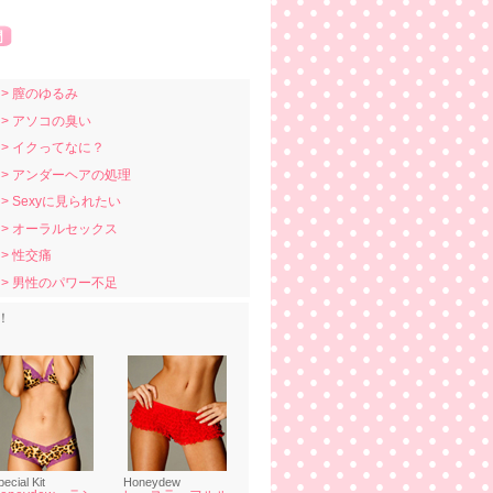
> 膣のゆるみ
> アソコの臭い
> イクってなに？
> アンダーヘアの処理
> Sexyに見られたい
> オーラルセックス
> 性交痛
> 男性のパワー不足
！
pecial Kit
Honeydew