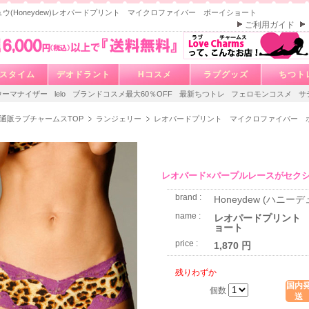
ウ(Honeydew)レオパードプリント マイクロファイバー ボーイショート
ご利用ガイド
スタイム
デオドラント
Hコスメ
ラブグッズ
ちつト
ウーマナイザー
lelo
ブランドコスメ最大60％OFF
最新ちつトレ
フェロモンコスメ
サ
通販ラブチャームスTOP
ランジェリー
レオパードプリント マイクロファイバー 
レオパード×パープルレースがセク
brand :
Honeydew (ハニーデ
name :
レオパードプリント
ョート
price :
1,870 円
残りわずか
国内
個数
送