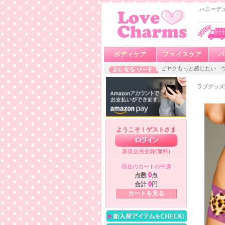
ハニーデュ
ボディケア
フェイスケア
バ
ビヤクもっと感じたい
ラブグッズ
ようこそ！ゲストさま
新規会員登録(無料)
現在のカートの中身
点数
0
点
合計
0
円
カートを見る