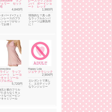
oneydew ラン
レースラッフルル
ジェリー セット
ンバ ボーイショ
it]
ート レッド
4,840円
1,980円
レオパード×フェミ
情熱的な？真っ赤
ニンレースのブラ
なラッフルルンバ
＆ショーツがセッ
ショーツは勝負用
トでお得！
に！
oneydew
Happy Lola
Aライン ラッフ
ジョヤ クラシック
ルハート レーヨ
2,904円
ンキャミソール
バブルガム
エレガントで美し
5,720円
く、エロティック
なランジェリー
胸元と裾のフリル
がたまらなくキュ
ートなベビーピン
クキャミソール