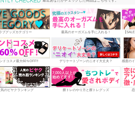
最近あなたがチェックした商品
最近あなたがチェックした商品はこちらです。
ラブグッズカテゴリー
最高のオーガズムを手に入れる！
【SAL
ンドコスメ最大60％OFF!!
デリケートゾーンのニオイ大丈夫？
感度のイ
人気のビヤクランキング
膣トレのやり方と膣トレグッズ
恋