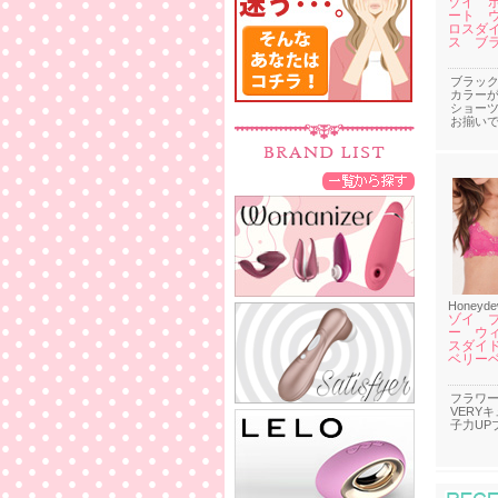
ゾイ 
ート 
ロスダ
ス ブ
ブラック
カラーが
ショー
お揃い
Honeyd
ゾイ 
ー ウ
スダイ
ベリー
フラワ
VERY
子力UP