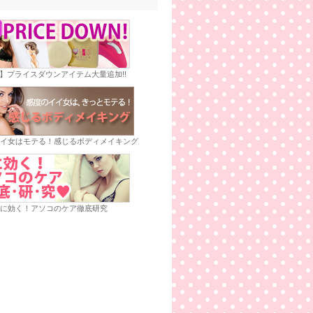
E】プライスダウンアイテム大量追加!!
イ女はモテる！感じるボディメイキング
に効く！アソコのケア徹底研究