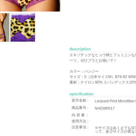
description
エキゾチックなヒョウ柄とフェミニンな
ーツ。ぜひブラとお揃いで！
カラー：パンジー
サイズ：S（日本サイズM）B78-82 W58-6
素材：ナイロン90% スパンデックス10
specification
英字名称 :
Leopard Print Microfib
商品番号 :
NHDW0017
内容量
:
使用方法 :
注意事項 :
※サイズはあくまでも目
って、多少サイズが異な