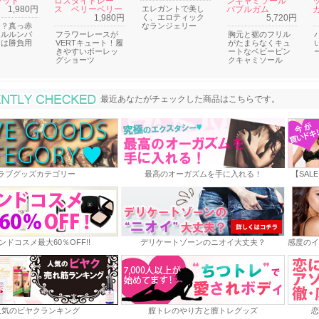
レッド
ロスダイドレー
ンキャミソール
1,980円
ス ベリーベリー
エレガントで美し
バブルガム
1,980円
く、エロティック
5,720円
な？真っ赤
なランジェリー
フルルンバ
フラワーレースが
胸元と裾のフリル
ツは勝負用
VERTキュート！履
がたまらなくキュ
きやすいボーレッ
ートなベビーピン
グショーツ
クキャミソール
最近あなたがチェックした商品
最近あなたがチェックした商品はこちらです。
ラブグッズカテゴリー
最高のオーガズムを手に入れる！
【SAL
ンドコスメ最大60％OFF!!
デリケートゾーンのニオイ大丈夫？
感度のイ
人気のビヤクランキング
膣トレのやり方と膣トレグッズ
恋