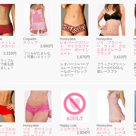
ew
Coquette
Honeydew
Honeydew
H
ンメッシュ
スリップ
レオパードプリン
ゾイ ブラジャ
 スカーレ
3,980円
ト マイクロファ
ー ウィズ クロ
イバー ボーイシ
スダイドレース
2,310円
フリルがたまらな
ョート
ブラック
く可愛いスリップ
1,870円
3,410円
なラッフル
ツで彼を誘
レオパード×パープ
ブラック×グリーン
いましょ！
ルレースがセクシ
カラーがCOOLな
ーなボーイレッグ
総レースブラ
ショーツ
ew
Honeydew
Happy Lola
Honeydew
V
ラッフルル
ゾイ ボーイショ
ジョヤ クラシック
Aライン ラッフ
S
ボーイショ
ート ウィズ ク
2,904円
ルハート レーヨ