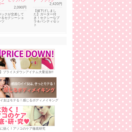
ップ ヒップハン
ト ブラック
ガー
2,420円
2,090円
【値下げしまし
バックが交差して
た】ガーター付
いるセクシーショ
き！セクシーなブ
ーツ
ラ＆パンティセッ
ト
E】プライスダウンアイテム大量追加!!
イ女はモテる！感じるボディメイキング
に効く！アソコのケア徹底研究