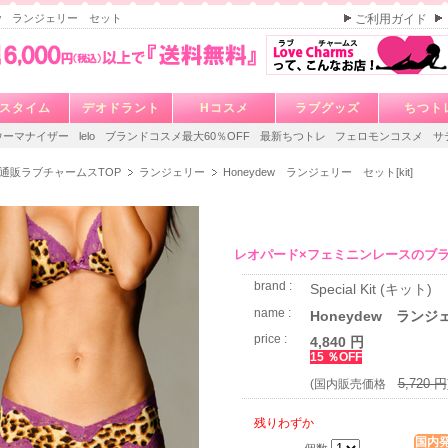
dew ランジェリー セット
ご利用ガイド
スタイム
デオドラント
Hコスメ
ラブグッズ
ちつト
ウーマナイザー
lelo
ブランドコスメ最大60％OFF
最新ちつトレ
フェロモンコスメ
サ
通販ラブチャームスTOP
ランジェリー
Honeydew ランジェリー セット[kit]
レオパード×フェミニンレースのブ
brand :
Special Kit (キット)
name :
Honeydew ランジェ
price :
4,840 円
15 ％OFF
5,720 円
(国内販売価格
残りわずか
国内