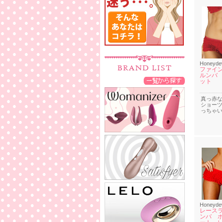
Honeyd
ファイ
ルンバ
ット
真っ赤
ショー
っちゃ
Honeyd
レース
ンバ 