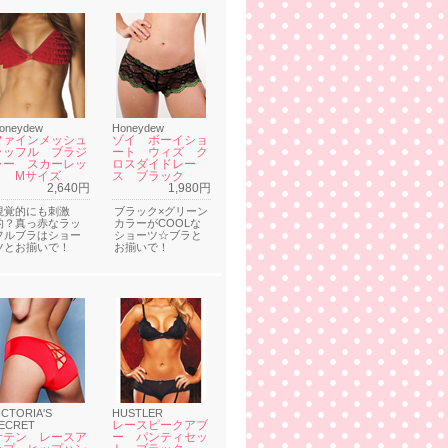
oneydew
Honeydew
ファインメッシュ
ゾイ ボーイショ
ラッフル ブラジ
ート ウィズ ク
ャー スカーレッ
ロスダイドレー
ト Mサイズ
ス ブラック
2,640円
1,980円
視覚的にも刺激
ブラック×グリーン
的？真っ赤なラッ
カラーがCOOLな
フルブラはショー
ショーツ☆ブラと
ツとお揃いで！
お揃いで！
ICTORIA'S
HUSTLER
レースピークアブ
ECRET
サテン レースア
ー パンティセッ