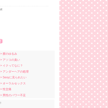
it
> 膣のゆるみ
> アソコの臭い
> イクってなに？
> アンダーヘアの処理
> Sexyに見られたい
> オーラルセックス
> 性交痛
> 男性のパワー不足
！