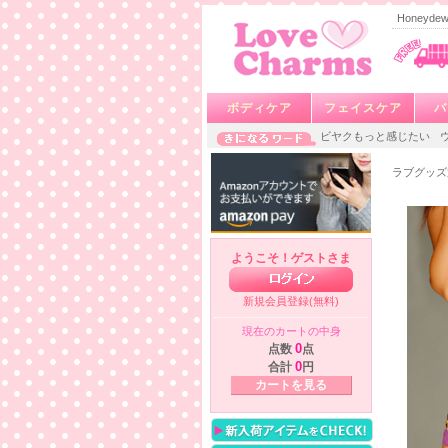
Honey
ボディケア
フェイスケア
バ
ビヤクもっと感じたい
ラブグッズ
ようこそ！ゲストさま
新規会員登録(無料)
現在のカートの中身
点数
0
点
合計
0
円
カートを見る