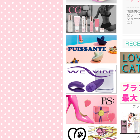
ート 
情熱的
なラッ
ショー
に！
ブラ