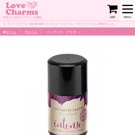
cart
menu
女性のためのラブグッズ通販
インティメイトアース（Intimate Earth）インテンス クリトラル アローサル セラム | 感度UPジェル
ホーム
Hコスメ
インテンス クリタラル アローサル セラム