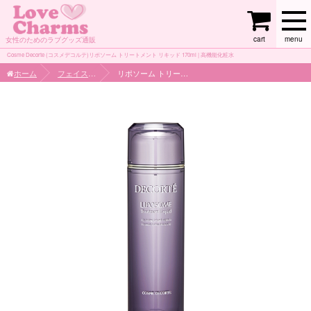
cart
menu
女性のためのラブグッズ通販
Cosme Decorte (コスメデコルテ)リポソーム トリートメント リキッド 170ml | 高機能化粧水
ホーム
フェイスケア
リポソーム トリートメント リキッド 170ml