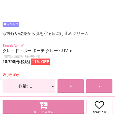
紫外線や乾燥から肌を守る日焼け止めクリーム
Shiseido (資生堂)
クレ・ド・ポー ボーテ クレームUV ｎ
(国内販売価格
12,100
円)
10,790円(税込)
11% OFF
残りわずか
数量:
+
-
カートに入れる
お気に入り