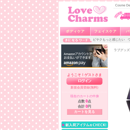
Cosme
ボディケア
フェイスケア
バ
ビヤクもっと感じたい
ラブグッズ
ようこそ！ゲストさま
新規会員登録(無料)
現在のカートの中身
点数
0
点
合計
0
円
カートを見る