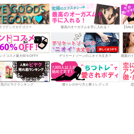
ラブグッズカテゴリー
最高のオーガズムを手に入れる！
【SAL
ンドコスメ最大60％OFF!!
デリケートゾーンのニオイ大丈夫？
感度のイ
人気のビヤクランキング
膣トレのやり方と膣トレグッズ
恋