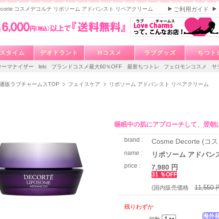
 Decorte コスメデコルテ リポソーム アドバンスト リペアクリーム
ご利用ガイド
スタイム
デオドラント
Hコスメ
ラブグッズ
ちつト
ウーマナイザー
lelo
ブランドコスメ最大60％OFF
最新ちつトレ
フェロモンコスメ
サ
通販ラブチャームスTOP
フェイスケア
リポソーム アドバンスト リペアクリーム
睡眠中の肌にアプローチして、翌朝
brand :
Cosme Decorte (
name :
リポソーム アドバン
price :
7,980 円
31 ％OFF
11,550 
(国内販売価格
残りわずか
海外