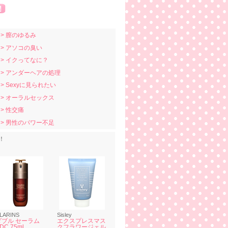
> 膣のゆるみ
> アソコの臭い
> イクってなに？
> アンダーヘアの処理
> Sexyに見られたい
> オーラルセックス
> 性交痛
> 男性のパワー不足
！
LARINS
Sisley
ダブル セーラム
エクスプレスマス
DC 75ml
クフラワージェル