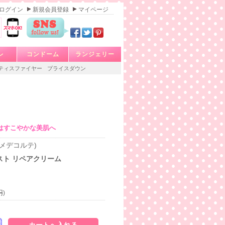
ログイン
新規会員登録
マイページ
レ
コンドーム
ランジェリー
ティスファイヤー
プライスダウン
はすこやかな美肌へ
コスメデコルテ)
スト リペアクリーム
円
)
発