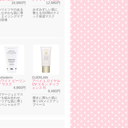
16,980円
12,980円
ハリとツヤのある
みずみずしい肌に
しなやかな肌に導
整える3分間のクイ
くエイジングケア
ック保湿マスク
美容液
sthederm
GUERLAIN
ホワイト ピーリン
アベイユ ロイヤル
グ マスク
UV スキン ディフ
4,960円
ェンス N
8,480円
ゴマージュとマス
クを組み合わせ、
輝きに満ちた肌に
クリアな肌に導く
導くUVメイクアッ
スペシャルケア
プベース