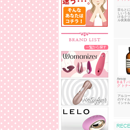
目もと
しいう
けるク
ル状美
Aesop
B & T
グ トナ
アルコ
のマイ
イシャ