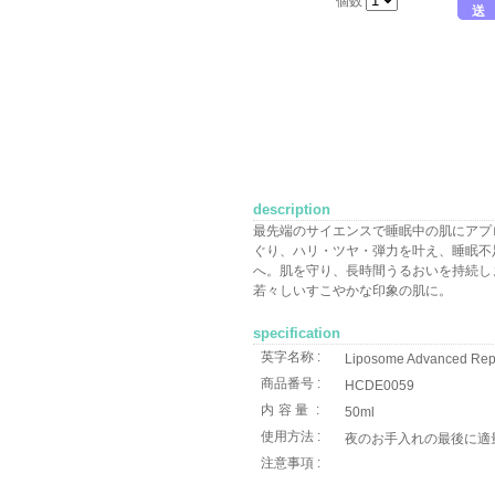
個数
送
description
最先端のサイエンスで睡眠中の肌にアプ
ぐり、ハリ・ツヤ・弾力を叶え、睡眠不
へ。肌を守り、長時間うるおいを持続し
若々しいすこやかな印象の肌に。
specification
英字名称 :
Liposome Advanced Rep
商品番号 :
HCDE0059
内容量
:
50ml
使用方法 :
夜のお手入れの最後に適
注意事項 :