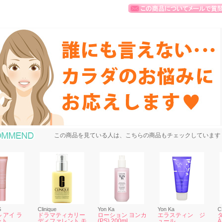
おすすめ商品
この商品を見ている人は、こちらの商品もチェックしています
S
Clinique
Yon Ka
Yon Ka
C
 アイ ラ
ドラマティカリー
ローション ヨンカ
エラスティン ジ
ント
ディファレント モ
(PS) 200ml
ュール
A