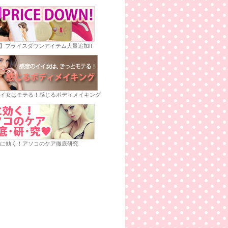
E】プライスダウンアイテム大量追加!!
イ女はモテる！感じるボディメイキング
に効く！アソコのケア徹底研究