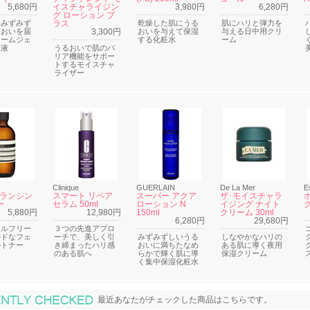
5,680円
イスチャライジン
3,980円
6,280円
グ ローション プ
にみずみず
ラス
乾燥した肌にうる
肌にハリと弾力を
るおいを届
3,300円
おいを与えて保湿
与える日中用クリ
リームジェ
する化粧水
ーム
容液
うるおいで肌のバ
リア機能をサポー
トするモイスチャ
ライザー
Clinique
GUERLAIN
De La Mer
E
 バランシン
スマート リペア
スーパー アクア
ザ･モイスチャラ
ー
セラム 50ml
ローション N
イジング ナイト
5,880円
12,980円
150ml
クリーム 30ml
6,280円
29,680円
ールフリー
３つの先進アプロ
ルドなフェ
ーチで、美しく引
みずみずしいうる
しなやかなハリの
ルトナー
き締まったハリ感
おいに満ちたなめ
ある肌に導く夜用
のある肌へ
らかで輝く肌に導
保湿クリーム
く集中保湿化粧水
最近あなたがチェックした商品
最近あなたがチェックした商品はこちらです。