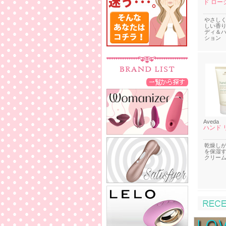
ド ロー
やさし
しい香
ディ＆
ション
Aveda
ハンド 
乾燥し
を保湿
クリー