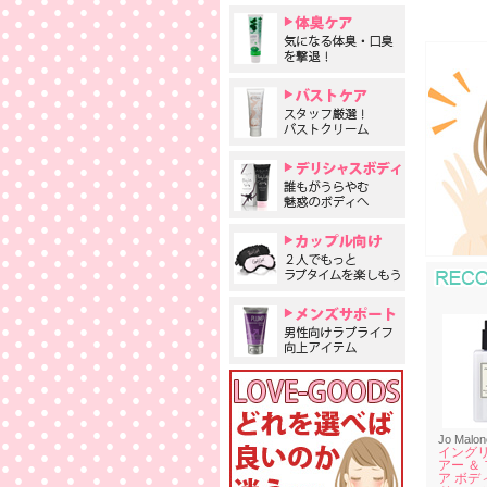
Jo Malon
イングリ
アー ＆
ア ボデ