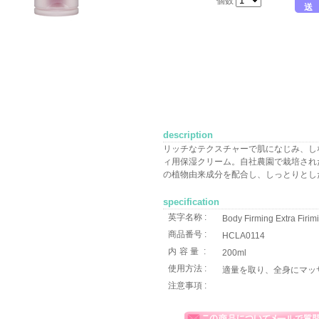
個数
送
description
リッチなテクスチャーで肌になじみ、し
ィ用保湿クリーム。自社農園で栽培され
の植物由来成分を配合し、しっとりとし
specification
英字名称 :
Body Firming Extra Firi
商品番号 :
HCLA0114
内容量
:
200ml
使用方法 :
適量を取り、全身にマッ
注意事項 :