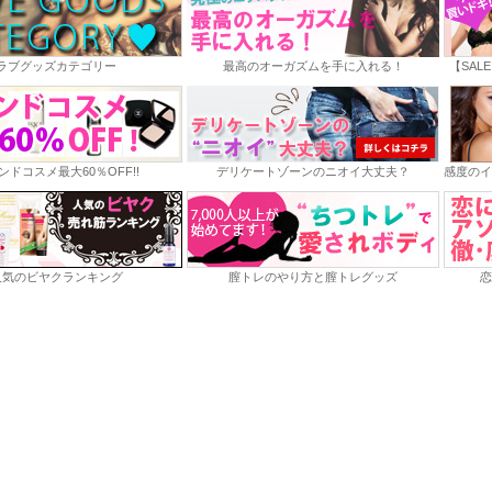
ラブグッズカテゴリー
最高のオーガズムを手に入れる！
【SAL
ンドコスメ最大60％OFF!!
デリケートゾーンのニオイ大丈夫？
感度のイ
人気のビヤクランキング
膣トレのやり方と膣トレグッズ
恋