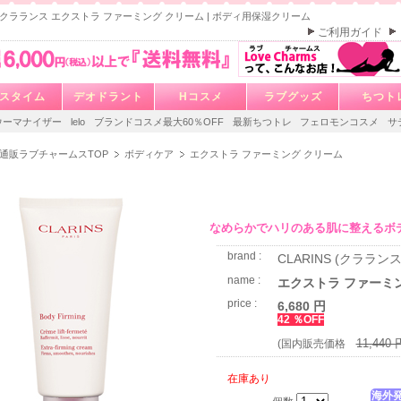
NS クラランス エクストラ ファーミング クリーム | ボディ用保湿クリーム
ご利用ガイド
スタイム
デオドラント
Hコスメ
ラブグッズ
ちつト
ウーマナイザー
lelo
ブランドコスメ最大60％OFF
最新ちつトレ
フェロモンコスメ
サ
通販ラブチャームスTOP
ボディケア
エクストラ ファーミング クリーム
なめらかでハリのある肌に整えるボ
brand :
CLARINS (クラランス
name :
エクストラ ファーミ
price :
6,680 円
42 ％OFF
11,440 
(国内販売価格
在庫あり
海外