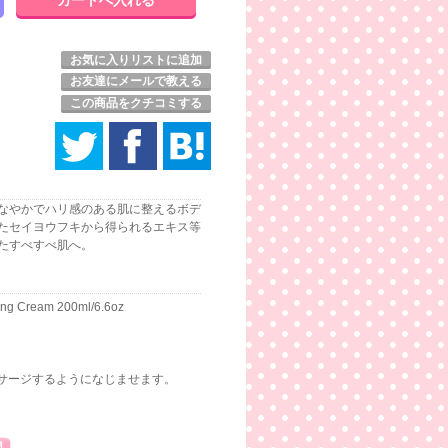
お気に入りリストに追加
お友達にメールで教える
この商品をクチコミする
なやかでハリ感のある肌に整えるボデ
たセイヨウフキから得られるエキス等
たすべすべ肌へ。
ming Cream 200ml/6.6oz
サージするようになじませます。