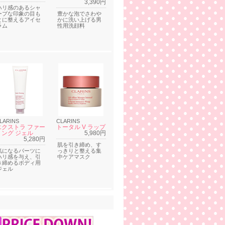
3,390円
ハリ感のあるシャ
ープな印象の目も
豊かな泡でさわや
とに整えるアイセ
かに洗い上げる男
ラム
性用洗顔料
LARINS
CLARINS
エクストラ ファー
トータル V ラップ
ミング ジェル
5,980円
5,280円
肌を引き締め、す
気になるパーツに
っきりと整える集
ハリ感を与え、引
中ケアマスク
き締めるボディ用
ジェル