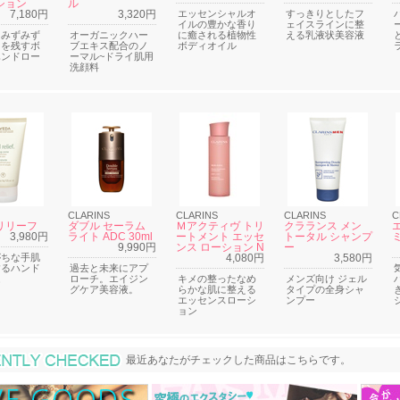
ション
ル
7,180円
3,320円
エッセンシャルオ
すっきりとしたフ
イルの豊かな香り
ェイスラインに整
くみずみず
オーガニックハー
に癒される植物性
える乳液状美容液
りを残すボ
ブエキス配合のノ
ボディオイル
ハンドロー
ーマル~ドライ肌用
洗顔料
CLARINS
CLARINS
CLARINS
C
リリーフ
ダブル セーラム
Ｍアクティヴ トリ
クラランス メン
3,980円
ライト ADC 30ml
ートメント エッセ
トータル シャンプ
9,990円
ンス ローション N
ー
がちな手肌
4,080円
3,580円
するハンド
過去と未来にアプ
ム
ローチ。エイジン
キメの整ったなめ
メンズ向け ジェル
グケア美容液。
らかな肌に整える
タイプの全身シャ
エッセンスローシ
ンプー
ョン
最近あなたがチェックした商品
最近あなたがチェックした商品はこちらです。