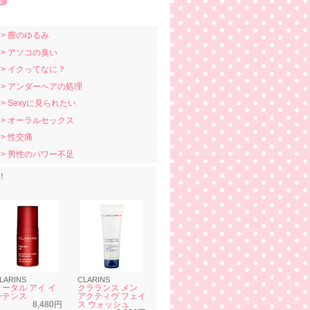
> 膣のゆるみ
> アソコの臭い
> イクってなに？
> アンダーヘアの処理
> Sexyに見られたい
> オーラルセックス
> 性交痛
> 男性のパワー不足
！
LARINS
CLARINS
トータル アイ イ
クラランス メン
ンテンス
アクティヴ フェイ
8,480円
ス ウォッシュ