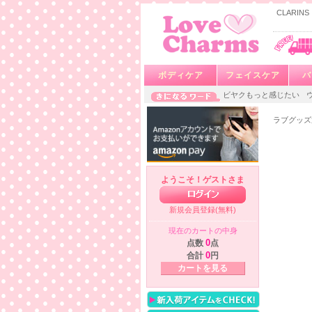
CLARI
ボディケア
フェイスケア
バ
ビヤクもっと感じたい
ラブグッズ
ようこそ！ゲストさま
新規会員登録(無料)
現在のカートの中身
点数
0
点
合計
0
円
カートを見る