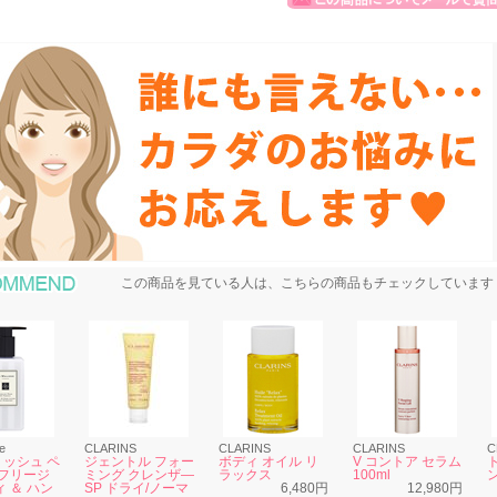
おすすめ商品
この商品を見ている人は、こちらの商品もチェックしています
e
CLARINS
CLARINS
CLARINS
C
ッシュ ペ
ジェントル フォー
ボディ オイル リ
V コントア セラム
 フリージ
ミング クレンザ―
ラックス
100ml
ィ ＆ ハン
SP ドライ/ノーマ
6,480円
12,980円