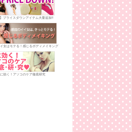
E】プライスダウンアイテム大量追加!!
イ女はモテる！感じるボディメイキング
に効く！アソコのケア徹底研究