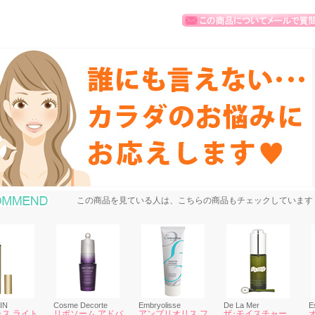
おすすめ商品
この商品を見ている人は、こちらの商品もチェックしています
IN
Cosme Decorte
Embryolisse
De La Mer
E
ス ライト
リポソーム アドバ
アンブリオリス フ
ザ･モイスチャー