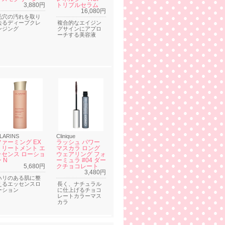
3,880円
トリプルセラム
16,080円
毛穴の汚れを取り
去るディープクレ
複合的なエイジン
ンジング
グサインにアプロ
ーチする美容液
LARINS
Clinique
ファーミング EX
ラッシュ パワー
トリートメント エ
マスカラ ロング
ッセンス ローショ
ウェアリング フォ
 N
ーミュラ #04 ダー
5,680円
クチョコレート
3,480円
ハリのある肌に整
えるエッセンスロ
長く、ナチュラル
ーション
に仕上げるチョコ
レートカラーマス
カラ