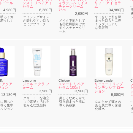
イトゴール
ンスト リペアアイ
ィラデルム モイス
リフト アイ セラ
セラム
チャークリーム
ム
4,980円
6,280円
75ml
34,980円
2,680円
を明るくカ
エイジングサイン
すっきりと引き締
、若々しく
が表れやすい目も
メイク下地として
まった目もとに導
に
とにアプローチ
も◎乾燥肌向けの
くラグジュアリー
モイスチャークリ
な美容液
ーム
IN
Lancome
Clinique
Estee Lauder
C
 アクア
ジェル エクラ フ
スマート リペア
リニュートリィブ
ジョン
ォーム
セラム 100ml
インテンシブ ロー
3,980円
13,500円
ション
13,180円
9,880円
ン
クリーミーな泡立
美しくなめらかで
いに満ちた
ちで素早く汚れを
引き締まった肌に
なめらかで輝きの
に導く集中
包み込む洗顔料
導く美容液
ある肌に導く保湿
マルジョン
化粧水