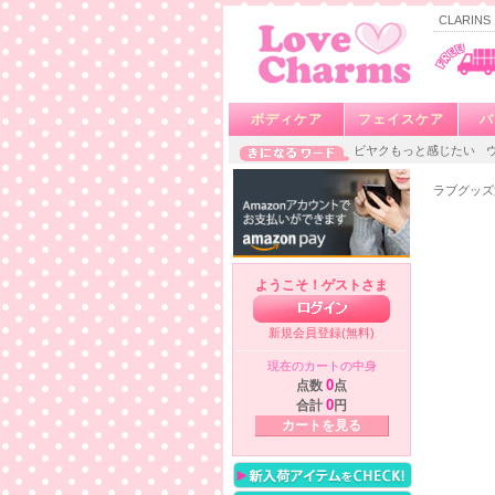
CLARIN
ボディケア
フェイスケア
バ
ビヤクもっと感じたい
ラブグッズ
ようこそ！ゲストさま
新規会員登録(無料)
現在のカートの中身
点数
0
点
合計
0
円
カートを見る