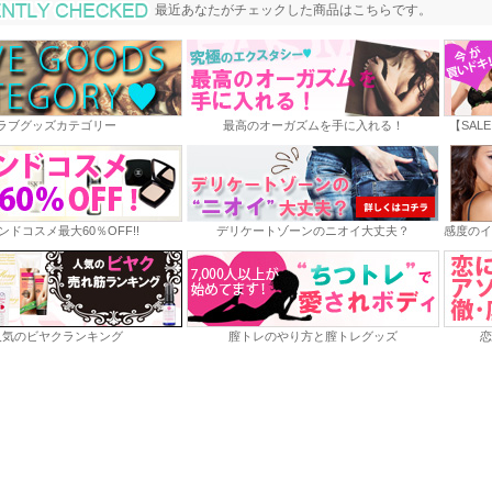
最近あなたがチェックした商品
最近あなたがチェックした商品はこちらです。
ラブグッズカテゴリー
最高のオーガズムを手に入れる！
【SAL
ンドコスメ最大60％OFF!!
デリケートゾーンのニオイ大丈夫？
感度のイ
人気のビヤクランキング
膣トレのやり方と膣トレグッズ
恋