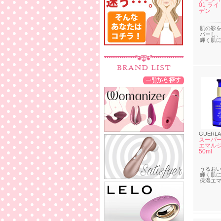
01 ラ
デン
肌の影
バーし
輝く肌
GUERLA
スーパー
エマル
50ml
うるお
輝く肌
保湿エ