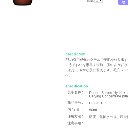
個数
送
description
27の有用成分カクテルで美肌を作り出
にうるおいを素早く浸透、肌のすみずみ
ったすこやかな肌に整えます。毛穴レス
へ。
specification
英字名称 :
Double Serum [Hydric+Li
Defying Concentrate (9th
商品番号 :
HCLA0135
内容量
:
50ml
使用方法 :
朝夜、化粧水の後、顔全
注意事項 :