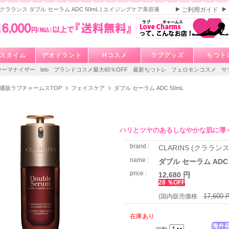
S クラランス ダブル セーラム ADC 50mL | エイジングケア美容液
ご利用ガイド
スタイム
デオドラント
Hコスメ
ラブグッズ
ちつト
ウーマナイザー
lelo
ブランドコスメ最大60％OFF
最新ちつトレ
フェロモンコスメ
サ
通販ラブチャームスTOP
フェイスケア
ダブル セーラム ADC 50mL
ハリとツヤのあるしなやかな肌に導
brand :
CLARINS (クラランス
name :
ダブル セーラム ADC 
price :
12,680 円
28 ％OFF
17,600 
(国内販売価格
在庫あり
海外