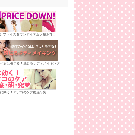
E】プライスダウンアイテム大量追加!!
イ女はモテる！感じるボディメイキング
に効く！アソコのケア徹底研究