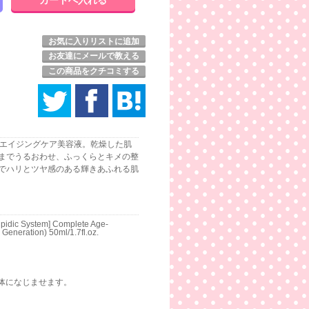
お気に入りリストに追加
お友達にメールで教える
この商品をクチコミする
すエイジングケア美容液。乾燥した肌
までうるおわせ、ふっくらとキメの整
でハリとツヤ感のある輝きあふれる肌
pidic System] Complete Age-
 Generation) 50ml/1.7fl.oz.
体になじませます。