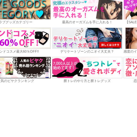
ラブグッズカテゴリー
最高のオーガズムを手に入れる！
【SAL
ンドコスメ最大60％OFF!!
デリケートゾーンのニオイ大丈夫？
感度のイ
人気のビヤクランキング
膣トレのやり方と膣トレグッズ
恋