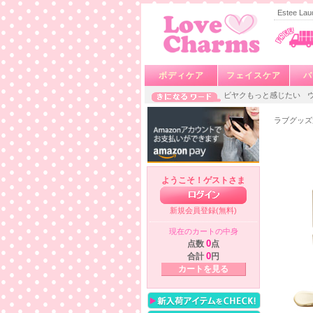
Estee 
ボディケア
フェイスケア
バ
ビヤクもっと感じたい
ラブグッズ
ようこそ！ゲストさま
新規会員登録(無料)
現在のカートの中身
点数
0
点
合計
0
円
カートを見る