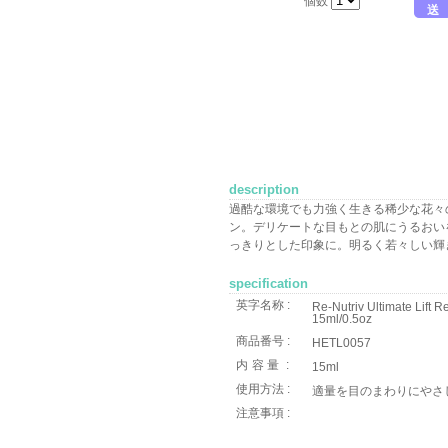
個数
送
description
過酷な環境でも力強く生きる稀少な花々
ン。デリケートな目もとの肌にうるおい
っきりとした印象に。明るく若々しい輝
specification
英字名称 :
Re-Nutriv Ultimate Lift
15ml/0.5oz
商品番号 :
HETL0057
内容量
:
15ml
使用方法 :
適量を目のまわりにやさ
注意事項 :