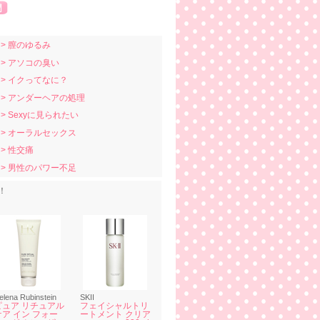
> 膣のゆるみ
> アソコの臭い
> イクってなに？
> アンダーヘアの処理
> Sexyに見られたい
> オーラルセックス
> 性交痛
> 男性のパワー不足
！
elena Rubinstein
SKII
ピュア リチュアル
フェイシャルトリ
ケア イン フォー
ートメント クリア