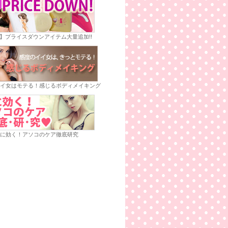
E】プライスダウンアイテム大量追加!!
イ女はモテる！感じるボディメイキング
に効く！アソコのケア徹底研究