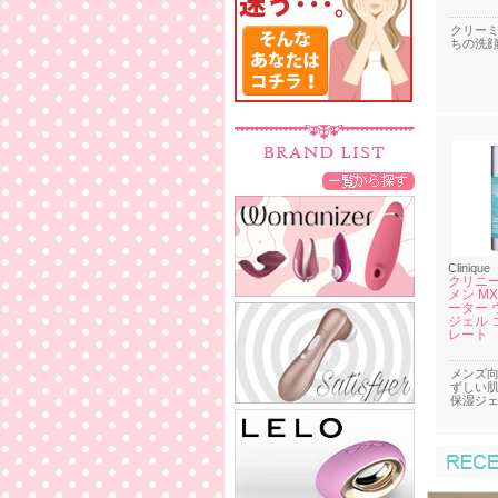
クリー
ちの洗
Clinique
クリニー
メン M
ーター 
ジェル 
レート
メンズ向
ずしい
保湿ジ