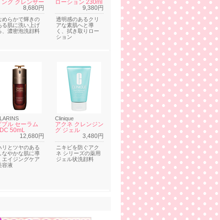
ミング クレンザー
ローション 230ml
8,680円
9,380円
なめらかで輝きの
透明感のあるクリ
ある肌に洗い上げ
アな素肌へと導
る、濃密泡洗顔料
く、拭き取りロー
ション
LARINS
Clinique
ダブル セーラム
アクネ クレンジン
DC 50mL
グ ジェル
12,680円
3,480円
ハリとツヤのある
ニキビを防ぐアク
しなやかな肌に導
ネ シリーズの薬用
くエイジングケア
ジェル状洗顔料
美容液