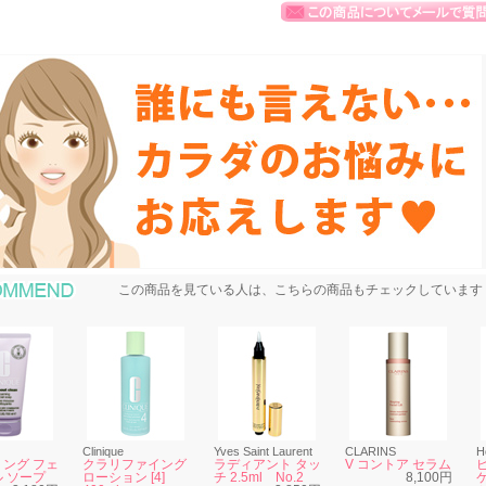
おすすめ商品
この商品を見ている人は、こちらの商品もチェックしています
Clinique
Yves Saint Laurent
CLARINS
H
ング フェ
クラリファイング
ラディアント タッ
V コントア セラム
 ソープ
ローション [4]
チ 2.5ml No.2
8,100円