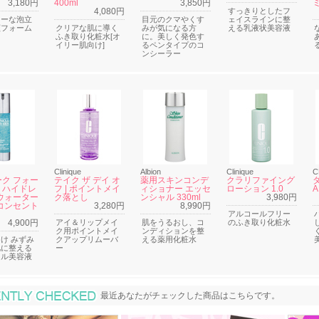
3,180円
400ml
3,850円
4,080円
すっきりとしたフ
ミーな泡立
目元のクマやくす
ェイスラインに整
顔フォーム
クリアな肌に導く
みが気になる方
える乳液状美容液
ふき取り化粧水[オ
に。美しく発色す
イリー肌向け]
るペンタイプのコ
ンシーラー
Clinique
Albion
Clinique
C
ク フォー
テイク ザ デイ オ
薬用スキンコンデ
クラリファイング
X ハイドレ
フ | ポイントメイ
ィショナー エッセ
ローション 1.0
A
ウォーター
ク落とし
ンシャル 330ml
3,980円
コンセント
3,280円
8,990円
アルコールフリー
4,900円
アイ＆リップメイ
肌をうるおし、コ
のふき取り化粧水
ク用ポイントメイ
ンディションを整
け みずみ
クアップリムーバ
える薬用化粧水
肌に整える
ー
ェル美容液
最近あなたがチェックした商品
最近あなたがチェックした商品はこちらです。