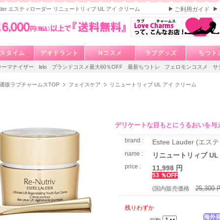
Lauder エスティローダー リニュートリィブ UL アイ クリーム
ご利用ガイド
スタイム
デオドラント
Hコスメ
ラブグッズ
ちつト
ウーマナイザー
lelo
ブランドコスメ最大60％OFF
最新ちつトレ
フェロモンコスメ
サ
通販ラブチャームスTOP
フェイスケア
リニュートリィブ UL アイ クリーム
デリケートな目もとにうるおいを与
brand :
Estee Lauder (エ
name :
リニュートリィブ UL
price :
11,998 円
53 ％OFF
25,300 
(国内販売価格
残りわずか
海外