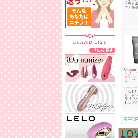
へ導く
ケア美
Clinique
クリニー
メン ク
ェーブ
うるお
し、す
剃りで
ビング