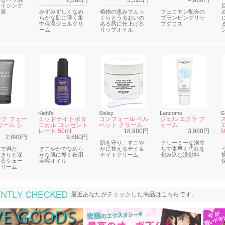
2,880円
3,520円
4,680円
エイジング
容液
みずみずしくなめ
植物の恵みでふっ
フェロモン配合の
らかな肌に導く集
くらとうるおいの
プランピングリッ
中保湿ジェルクリ
ある唇に仕上げる
プグロス
ーム
リップオイル
Kiehl's
Sisley
Lancome
G
ク フォー
ミッドナイトボタ
コンフォール ベル
ジェル エクラ フ
リーム シ
ニカル コンセント
ベット クリーム
ォーム
レート 50ml
18,980円
3,980円
5
2,890円
9,680円
肌を守り、すこや
クリーミーな泡立
いで満た
すこやかでなめら
かに整えるデイ＆
ちで素早く汚れを
っきりと深
かな肌に導く夜用
ナイトクリーム
包み込む洗顔料
きるシェー
美容オイル
クリーム
最近あなたがチェックした商品
最近あなたがチェックした商品はこちらです。