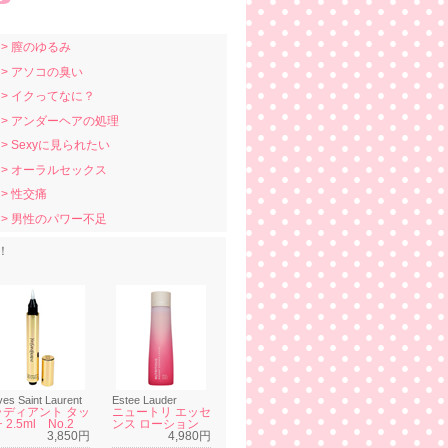
> 膣のゆるみ
> アソコの臭い
> イクってなに？
> アンダーヘアの処理
> Sexyに見られたい
> オーラルセックス
> 性交痛
> 男性のパワー不足
！
ves Saint Laurent
Estee Lauder
ラディアント タッ
ニュートリ エッセ
 2.5ml No.2
ンス ローション
3,850円
4,980円