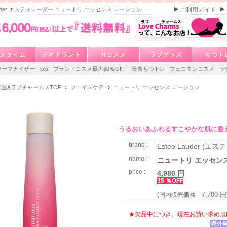
Lauder エスティローダー ニュートリ エッセンス ローション
ご利用ガイド
スタイム
デオドラント
Hコスメ
ラブグッズ
ちつト
ウーマナイザー
lelo
ブランドコスメ最大60％OFF
最新ちつトレ
フェロモンコスメ
サ
通販ラブチャームスTOP
フェイスケア
ニュートリ エッセンス ローション
うるおいあふれるすこやかな肌に整
brand :
Estee Lauder (エ
name :
ニュートリ エッセン
price :
4,980 円
35 ％OFF
7,700 円
(国内販売価格
★欠品中につき、現在お買い求め頂
海外