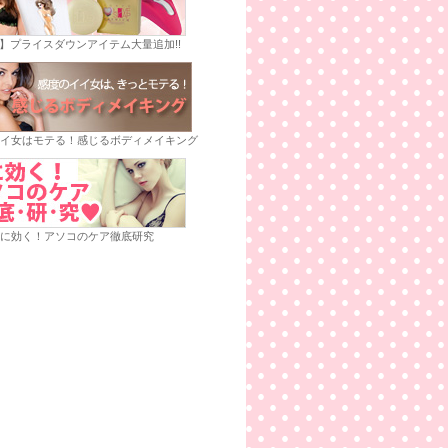
E】プライスダウンアイテム大量追加!!
イ女はモテる！感じるボディメイキング
に効く！アソコのケア徹底研究