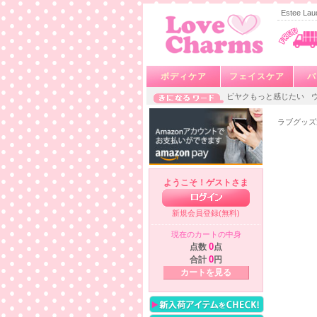
Estee 
ボディケア
フェイスケア
バ
ビヤクもっと感じたい
ラブグッズ
ようこそ！ゲストさま
新規会員登録(無料)
現在のカートの中身
点数
0
点
合計
0
円
カートを見る