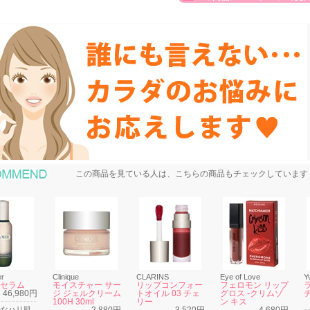
おすすめ商品
この商品を見ている人は、こちらの商品もチェックしています
er
Clinique
CLARINS
Eye of Love
Y
 セラム
モイスチャー サー
リップコンフォー
フェロモン リップ
46,980円
ジ ジェルクリーム
トオイル 03 チェ
グロス -クリムゾ
チ
100H 30ml
リー
ン キス
かなハリ肌