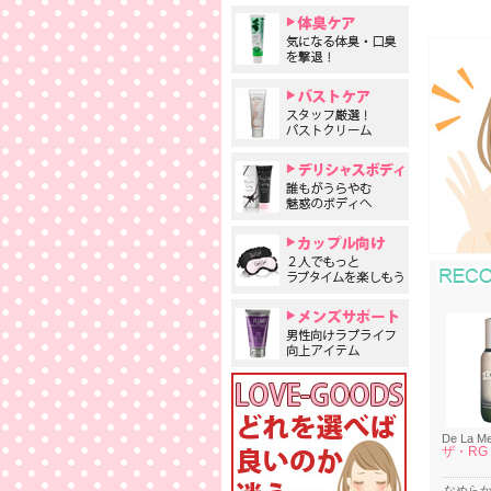
De La M
ザ・RG
なめら