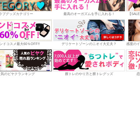
ラブグッズカテゴリー
最高のオーガズムを手に入れる！
【SAL
ンドコスメ最大60％OFF!!
デリケートゾーンのニオイ大丈夫？
感度のイ
人気のビヤクランキング
膣トレのやり方と膣トレグッズ
恋