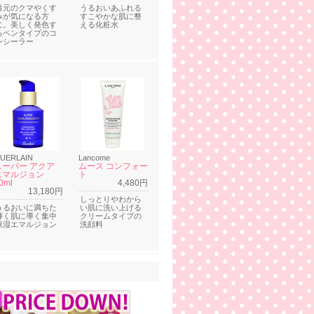
目元のクマやくす
うるおいあふれる
みが気になる方
すこやかな肌に整
に。美しく発色す
える化粧水
るペンタイプのコ
ンシーラー
UERLAIN
Lancome
スーパー アクア
ムース コンフォー
エマルジョン
ト
0ml
4,480円
13,180円
しっとりやわから
うるおいに満ちた
い肌に洗い上げる
輝く肌に導く集中
クリームタイプの
保湿エマルジョン
洗顔料