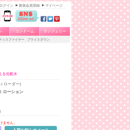
ログイン
新規会員登録
マイページ
レ
コンドーム
ランジェリー
ティスファイヤー
プライスダウン
える化粧水
スティローダー)
ス ローション
)
けません。
発