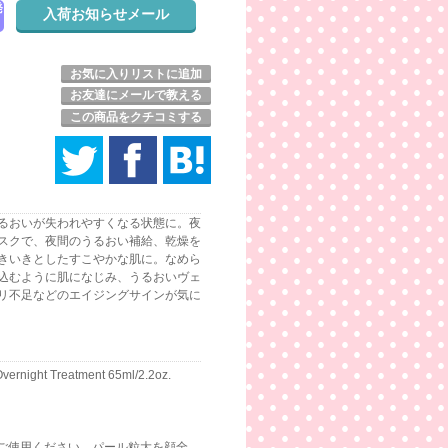
発
お気に入りリストに追加
お友達にメールで教える
この商品をクチコミする
るおいが失われやすくなる状態に。夜
スクで、夜間のうるおい補給、乾燥を
きいきとしたすこやかな肌に。なめら
込むように肌になじみ、うるおいヴェ
リ不足などのエイジングサインが気に
vernight Treatment 65ml/2.2oz.
ご使用ください。パール粒大を顔全