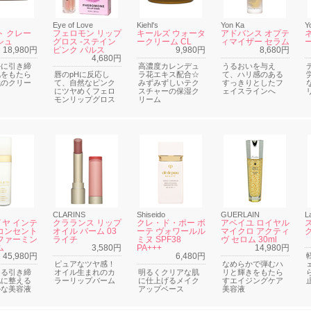
Eye of Love
Kiehl's
Yon Ka
Y
ト クレー
フェロモン リップ
キールズ ウォータ
アドバンス オプテ
シュ
グロス -ステイン
ークリーム CL
ィマイザー セラム
18,980円
ピンク パルス
9,980円
8,680円
4,680円
かに引き締
高濃度カレンデュ
うるおいを与え
肌をもたら
唇のpHに反応し
ラ花エキス配合☆
て、ハリ感のある
代のクリー
て、自然なピンク
みずみずしいテク
すっきりとしたフ
にツヤめくフェロ
スチャーの保湿ク
ェイスラインへ
モンリップグロス
リーム
CLARINS
Shiseido
GUERLAIN
L
ヤ インテ
クラランス リップ
クレ・ド・ポー ボ
アベイユ ロイヤル
コンセント
オイル バーム 03
ーテ ヴォワールル
マイクロ アクティ
ファーミン
ライチ
ミヌ SPF38
ヴ セロム 30ml
ム
3,580円
PA+++
14,980円
45,980円
6,480円
ピュアなツヤ感！
なめらかで弾むハ
ある引き締
オイル生まれのカ
明るくクリアな肌
リと輝きをもたら
肌に整える
ラーリップバーム
に仕上げるメイク
すエイジングケア
ルな美容液
アップベース
美容液