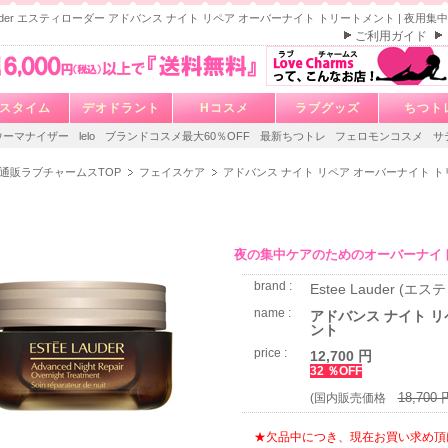
 Lauder エスティローダー アドバンス ナイト リペア オーバーナイト トリートメント | 夜用
ご利用ガイド
スタイム
デオドラント
Hコスメ
ラブグッズ
ちつト
ウーマナイザー
lelo
ブランドコスメ最大60％OFF
最新ちつトレ
フェロモンコスメ
サ
通販ラブチャームスTOP
フェイスケア
アドバンス ナイト リペア オーバーナイト 
夜の集中ケアのためのオーバーナイ
brand :
Estee Lauder (エ
name :
アドバンス ナイト リ
ント
price :
12,700 円
32 ％OFF
18,700 
(国内販売価格
★欠品中につき、現在お買い求め頂