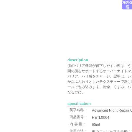
海外
送
description
肌のバリア機能が低下しやすい夜は、う
間の肌をサポートするオーバーナイトマ
バリア、ハリ感をチャージ。翌朝は、い
かなふんわりとしたテクスチャーで溶け
ールで包み込みます。乾燥、くすみ、ハ
なる方に。
specification
英字名称 :
Advanced Night Repair O
商品番号 :
HETL0064
内容量
:
65ml
使用方法 :
夜のスキンケアの最後に