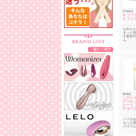
Chanel
ル リフ
ム リッ
なめら
まった
す新世
ム
Sisley
シスレイ
グラル 
レート 
グ セラ
ハリの
まった
パワフ