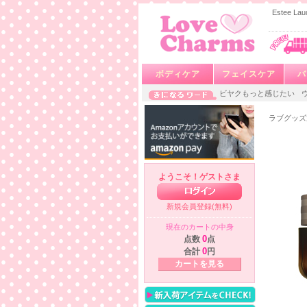
Estee
ボディケア
フェイスケア
バ
ビヤクもっと感じたい
ラブグッズ
ようこそ！ゲストさま
新規会員登録(無料)
現在のカートの中身
点数
0
点
合計
0
円
カートを見る