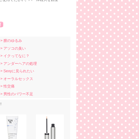
> 膣のゆるみ
> アソコの臭い
> イクってなに？
> アンダーヘアの処理
> Sexyに見られたい
> オーラルセックス
> 性交痛
> 男性のパワー不足
！