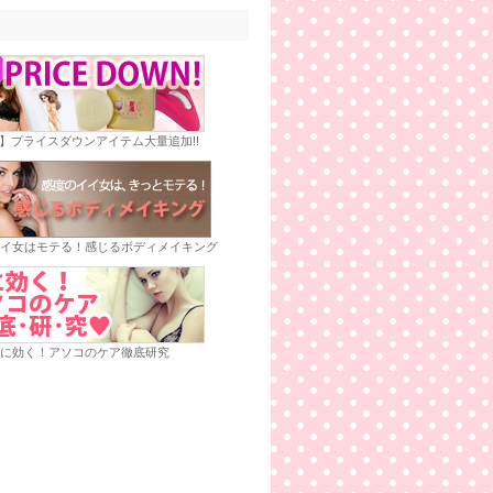
E】プライスダウンアイテム大量追加!!
イ女はモテる！感じるボディメイキング
に効く！アソコのケア徹底研究