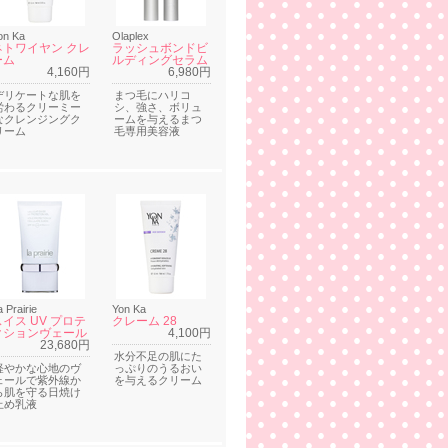
on Ka
Olaplex
ネトワイヤン クレ
ラッシュボンドビ
ーム
ルディングセラム
4,160円
6,980円
デリケートな肌を
まつ毛にハリコ
労わるクリーミー
シ、強さ、ボリュ
なクレンジングク
ームを与えるまつ
リーム
毛専用美容液
a Prairie
Yon Ka
スイス UV プロテ
クレーム 28
クションヴェール
4,100円
23,680円
水分不足の肌にた
軽やかな心地のヴ
っぷりのうるおい
ェールで紫外線か
を与えるクリーム
ら肌を守る日焼け
止め乳液