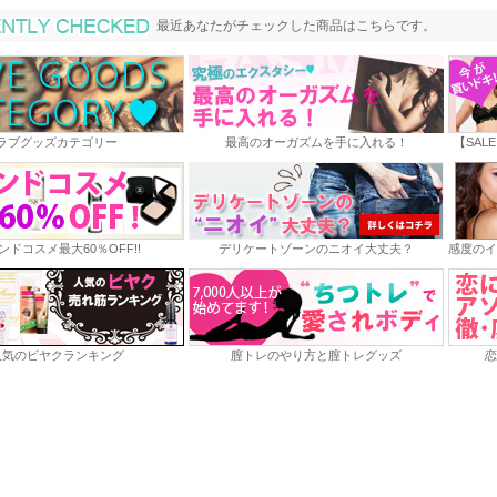
最近あなたがチェックした商品
最近あなたがチェックした商品はこちらです。
ラブグッズカテゴリー
最高のオーガズムを手に入れる！
【SAL
ンドコスメ最大60％OFF!!
デリケートゾーンのニオイ大丈夫？
感度のイ
人気のビヤクランキング
膣トレのやり方と膣トレグッズ
恋