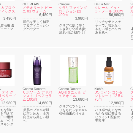
S
GUERLAIN
Clinique
De La Mer
S
ュ＆ブロウ
メテオリット ビー
クラリファイング
クレーム ドゥ・
フィックス
ユ 03 ウォーム
ローション [2]
ラ・メール 100ml
ラ
6,480円
400ml
56,980円
エ
3,490円
3,980円
肌色を美しく補正
リッチなテクスチ
眉毛用 透
するフィニッシン
クリアな肌に導く
ャーで、贅沢なう
プコートマ
グパウダー
ふき取り化粧水[乾
るおい感とハリの
燥肌~混合肌向け]
ある肌へ
S
Cosme Decorte
Cosme Decorte
Kiehl's
C
 デイ ク
リポソーム アドバ
AQボタニカル ピ
DS ライン コンセ
N ベリード
ンスト リペアセラ
ュアオイル
ントレート 12.5Ｃ
キン
ム 100ml
13,680円
75ml
12,980円
14,680円
12,980円
クリアなツヤとハ
がちな肌に
美肌カプセルが肌
リをもたらす100％
ハリ感のあるなめ
いを与えて
に溶け込み、全方
植物由来のオイル
らかな肌に整える
る日中用保
向位から美しい肌
ビタミンC配合の
ーム（ベリ
へ
美容液
イスキンタ