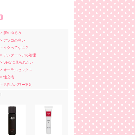
> 膣のゆるみ
> アソコの臭い
> イクってなに？
> アンダーヘアの処理
> Sexyに見られたい
> オーラルセックス
> 性交痛
> 男性のパワー不足
！