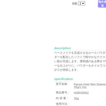
海外
個数
送
description
ベースメイクを完成させるルースパウダ
ダーを配合したソフトで軽やかなテクス
い肌が完成します。透明感のある輝きで
ーな仕上がりに。パウダーをオイルでコ
がりが持続します。
specification
英字名称 :
Parure Gold Skin Diamo
35g/1.2oz.
商品番号 :
HGRX0062
内容量
:
35g
使用方法 :