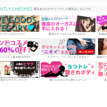
最近あなたがチェックした商品
最近あなたがチェックした商品はこちらです。
ラブグッズカテゴリー
最高のオーガズムを手に入れる！
【SAL
ンドコスメ最大60％OFF!!
デリケートゾーンのニオイ大丈夫？
感度のイ
人気のビヤクランキング
膣トレのやり方と膣トレグッズ
恋