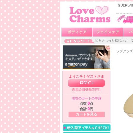
GUERL
ボディケア
フェイスケア
バ
ビヤクもっと感じたい
ラブグッズ
ようこそ！ゲストさま
新規会員登録(無料)
現在のカートの中身
点数
0
点
合計
0
円
カートを見る