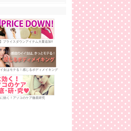
E】プライスダウンアイテム大量追加!!
イ女はモテる！感じるボディメイキング
に効く！アソコのケア徹底研究