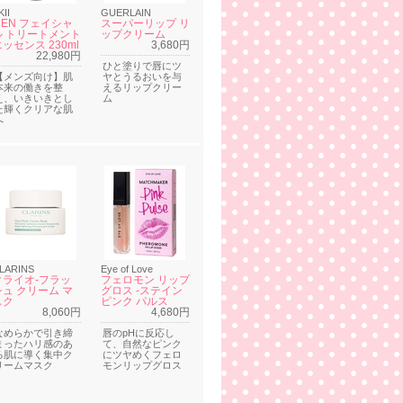
KII
GUERLAIN
MEN フェイシャ
スーパーリップ リ
ル トリートメント
ップクリーム
ッセンス 230ml
3,680円
22,980円
ひと塗りで唇にツ
【メンズ向け】肌
ヤとうるおいを与
本来の働きを整
えるリップクリー
え、いきいきとし
ム
た輝くクリアな肌
へ
LARINS
Eye of Love
クライオ‐フラッ
フェロモン リップ
シュ クリーム マ
グロス -ステイン
スク
ピンク パルス
8,060円
4,680円
なめらかで引き締
唇のpHに反応し
まったハリ感のあ
て、自然なピンク
る肌に導く集中ク
にツヤめくフェロ
リームマスク
モンリップグロス