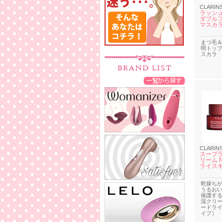
CLARIN
ラッシ
ダブル
マスカ
まつ毛＆
明トッ
スカラ
CLARIN
スープラ
リーム 
ライス
乾燥ち
うるお
保護す
湿クリ
ードラ
イプ）