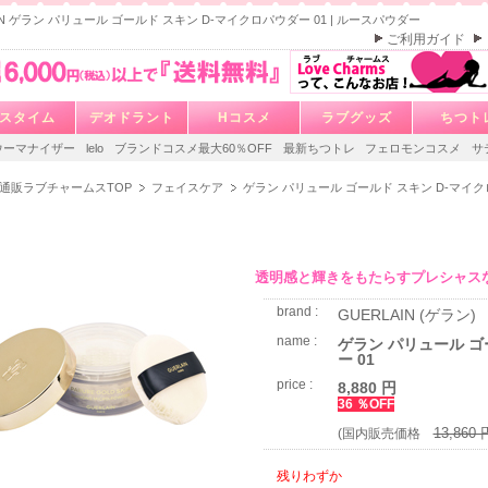
AIN ゲラン パリュール ゴールド スキン D-マイクロパウダー 01 | ルースパウダー
ご利用ガイド
スタイム
デオドラント
Hコスメ
ラブグッズ
ちつト
ウーマナイザー
lelo
ブランドコスメ最大60％OFF
最新ちつトレ
フェロモンコスメ
サ
通販ラブチャームスTOP
フェイスケア
ゲラン パリュール ゴールド スキン D-マイク
透明感と輝きをもたらすプレシャス
brand :
GUERLAIN (ゲラン)
name :
ゲラン パリュール ゴ
ー 01
price :
8,880 円
36 ％OFF
13,860 
(国内販売価格
残りわずか