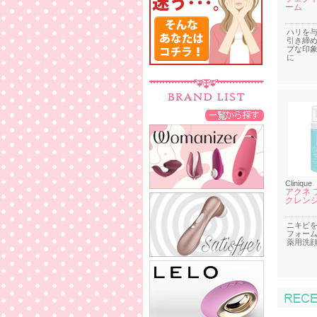
ーム
ハリを
引き締
プな印
に
Clinique
アクネ 
クレン
ニキビ
フォー
薬用洗