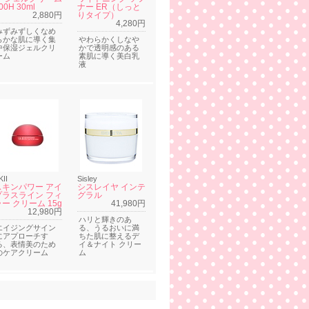
00H 30ml
ナー ER（しっと
2,880円
りタイプ）
4,280円
みずみずしくなめ
らかな肌に導く集
やわらかくしなや
中保湿ジェルクリ
かで透明感のある
ーム
素肌に導く美白乳
液
KII
Sisley
スキンパワー アイ
シスレイヤ インテ
プラスライン フィ
グラル
ー クリーム 15g
41,980円
12,980円
ハリと輝きのあ
エイジングサイン
る、うるおいに満
にアプローチす
ちた肌に整えるデ
る、表情美のため
イ＆ナイト クリー
のケアクリーム
ム