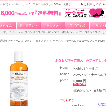
s (キールズ) ハーバル トナー CL アルコールフリー 500ml | 化粧水
ご利用ガイド
スタイム
デオドラント
Hコスメ
ラブグッズ
ちつト
ウーマナイザー
lelo
ブランドコスメ最大60％OFF
最新ちつトレ
フェロモンコスメ
サ
通販ラブチャームスTOP
フェイスケア
ハーバル トナー CL アルコールフリー 500ml
肌をおだやかに整え、みずみずしい
brand :
Kiehl's (キールズ)
name :
ハーバル トナー CL 
price :
6,980 円
25 ％OFF
9,350 円
(国内販売価格
残りわずか
海外