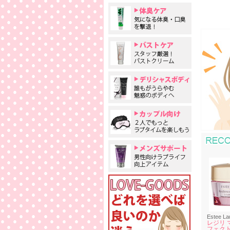
Estee La
レジリ 
フェクト