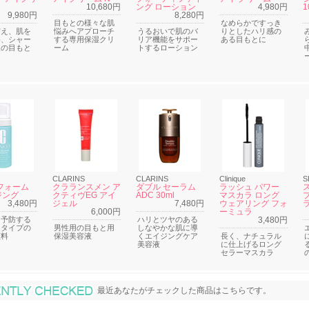
10,680円
ング ローション
4,980円
1
9,980円
8,280円
目もとの様々な肌
なめらかですっき
与え、肌を
悩みへアプローチ
うるおいで肌のバ
りとしたハリ感の
め、シャー
する専用保湿クリ
リア機能をサポー
ある目もとに
象の目もと
ーム
トするローション
CLARINS
CLARINS
Clinique
S
フォーム
クラランスメン ア
ダブル セーラム
ラッシュ パワー
ジング
クティヴEG アイ
ADC 30ml
マスカラ ロング
3,480円
ジェル
7,480円
ウェアリング フォ
ラ
6,000円
ーミュラ
を予防する
ハリとツヤのある
3,480円
ムタイプの
男性用の目もと用
しなやかな肌に導
顔料
保湿美容液
くエイジングケア
長く、ナチュラル
美容液
に仕上げるロング
セラーマスカラ
最近あなたがチェックした商品
最近あなたがチェックした商品はこちらです。