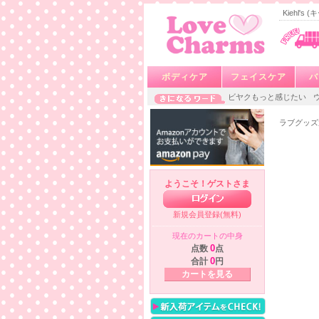
Kiehl'
ボディケア
フェイスケア
バ
ビヤクもっと感じたい
ラブグッズ
ようこそ！ゲストさま
新規会員登録(無料)
現在のカートの中身
点数
0
点
合計
0
円
カートを見る