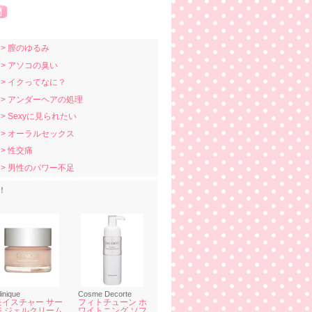
> 膣のゆるみ
> アソコの臭い
> イクってなに？
> アンダーヘアの処理
> Sexyに見られたい
> オーラルセックス
> 性交痛
> 男性のパワー不足
！
linique
Cosme Decorte
モイスチャー サー
フィトチューン ホ
ジ ジェルクリーム
ワイトニング ソフ