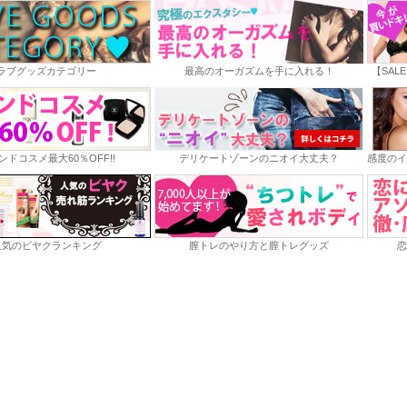
ラブグッズカテゴリー
最高のオーガズムを手に入れる！
【SAL
ンドコスメ最大60％OFF!!
デリケートゾーンのニオイ大丈夫？
感度のイ
人気のビヤクランキング
膣トレのやり方と膣トレグッズ
恋