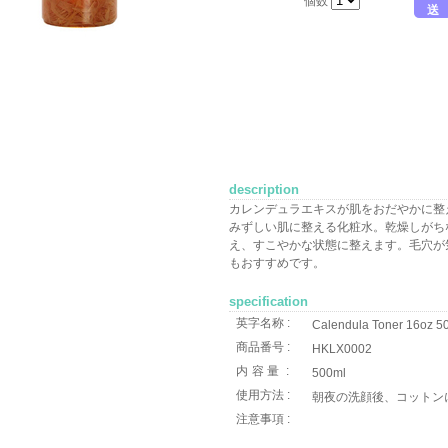
個数
送
description
カレンデュラエキスが肌をおだやかに整
みずしい肌に整える化粧水。乾燥しがち
え、すこやかな状態に整えます。毛穴が
もおすすめです。
specification
英字名称 :
Calendula Toner 16oz 5
商品番号 :
HKLX0002
内容量
:
500ml
使用方法 :
朝夜の洗顔後、コットン
注意事項 :