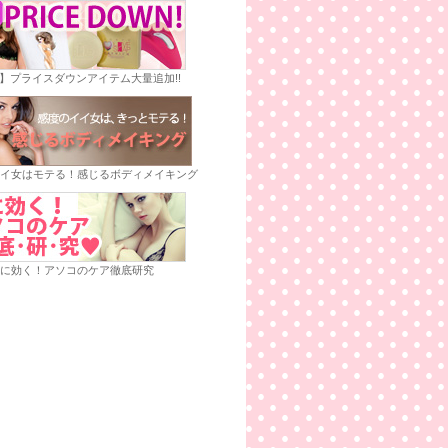
E】プライスダウンアイテム大量追加!!
イ女はモテる！感じるボディメイキング
に効く！アソコのケア徹底研究