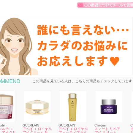
おすすめ商品
この商品を見ている人は、こちらの商品もチェックしています
uder
GUERLAIN
GUERLAIN
Clinique
C
マルチ-エ
アベイユ ロイヤル
アベイユ ロイヤル
スマート リペア
 アイクリ
アイクリーム N
フォーティファイ
アイ クリーム