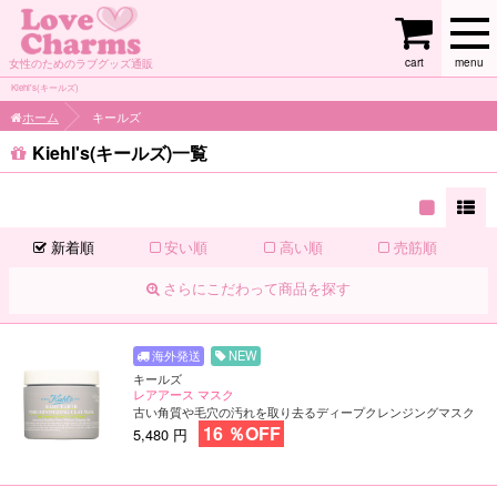
cart
menu
女性のためのラブグッズ通販
Kiehl's(キールズ)
ホーム
キールズ
Kiehl's(キールズ)一覧
新着順
安い順
高い順
売筋順
さらにこだわって商品を探す
NEW
キールズ
レアアース マスク
古い角質や毛穴の汚れを取り去るディープクレンジングマスク
16 ％OFF
5,480 円