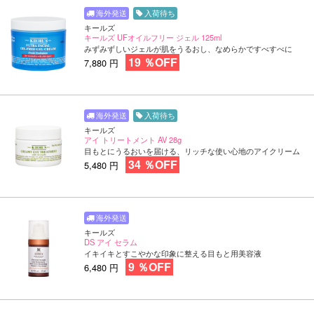
入荷待ち
キールズ
キールズ UFオイルフリー ジェル 125ml
みずみずしいジェルが肌をうるおし、なめらかですべすべに
19 ％OFF
7,880 円
入荷待ち
キールズ
アイ トリートメント AV 28g
目もとにうるおいを届ける、リッチな使い心地のアイクリーム
34 ％OFF
5,480 円
キールズ
DS アイ セラム
イキイキとすこやかな印象に整える目もと用美容液
9 ％OFF
6,480 円