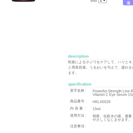
個数
送
description
乾燥による小ジワをケアして、ハリとキ
と用美容液。うるおいを与えて、疲れを
ます。
specification
英字名称 :
Powerful-Strength Line-
Vitamin C Eye Serum 15m
商品番号 :
HKLX0028
内容量
:
15ml
使用方法 :
朝夜、化粧水の後、適量
やさしくなじませます。
注意事項 :