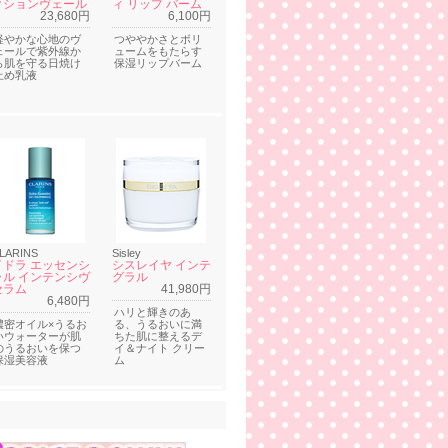
クションヴェール
ィ リップ バーム
23,680円
6,100円
軽やかな心地のヴ
つややかさとボリ
ェールで紫外線か
ュームをもたらす
ら肌を守る日焼け
保湿リップバーム
止め乳液
LARINS
Sisley
イドラ エッセンシ
シスレイヤ インテ
ャル インテンシヴ
グラル
セラム
41,980円
6,480円
ハリと輝きのあ
濃密オイル×うるお
る、うるおいに満
いウォーターが肌
ちた肌に整えるデ
のうるおいを保つ
イ＆ナイト クリー
保湿美容液
ム