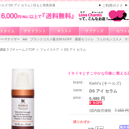
s キールズ DS アイ セラム | 目もと用美容液
ご利用ガイド
スタイム
デオドラント
Hコスメ
ラブグッズ
ちつト
ウーマナイザー
lelo
ブランドコスメ最大60％OFF
最新ちつトレ
フェロモンコスメ
サ
通販ラブチャームスTOP
フェイスケア
DS アイ セラム
イキイキとすこやかな印象に整える
brand :
Kiehl's (キールズ)
name :
DS アイ セラム
price :
6,480 円
9 ％OFF
7,150 円
(国内販売価格
残りわずか
海外