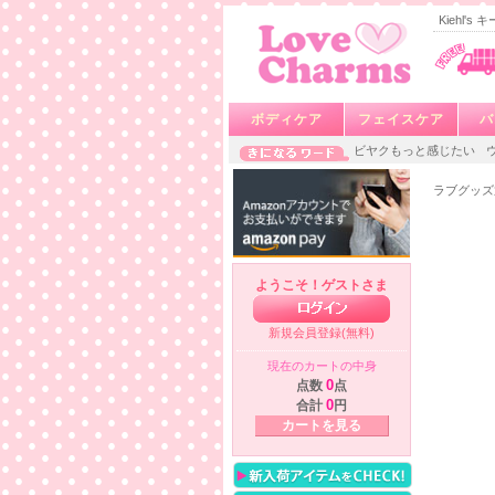
Kiehl'
ボディケア
フェイスケア
バ
ビヤクもっと感じたい
ラブグッズ
ようこそ！ゲストさま
新規会員登録(無料)
現在のカートの中身
点数
0
点
合計
0
円
カートを見る