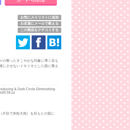
お気に入りリストに追加
お友達にメールで教える
この商品をクチコミする
メの整ったすこやかな印象に導く目も
感じさせないイキイキとした肌に整え
Reducing & Dark Circle-Diminishing
l/0.5fl.oz
（片目で米粒大程）を目もとの肌に