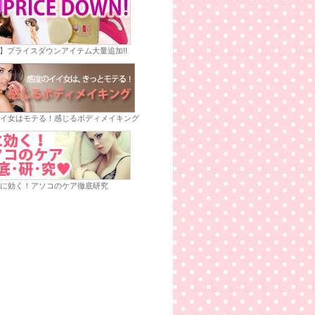
E】プライスダウンアイテム大量追加!!
イ女はモテる！感じるボディメイキング
に効く！アソコのケア徹底研究