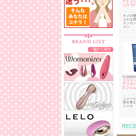
ートメン
ンス ロ
キメの
らかな
エッセ
ョン
CLARIN
クララン
アフター
S ジェ
シェー
肌を整
ジェル