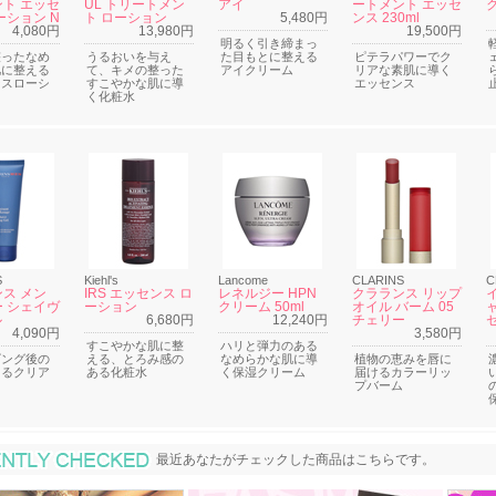
ト エッセ
UL トリートメン
アイ
ートメント エッセ
ーション N
ト ローション
5,480円
ンス 230ml
4,080円
13,980円
19,500円
明るく引き締まっ
整ったなめ
うるおいを与え
た目もとに整える
ピテラパワーでク
肌に整える
て、キメの整った
アイクリーム
リアな素肌に導く
ンスローシ
すこやかな肌に導
エッセンス
く化粧水
S
Kiehl's
Lancome
CLARINS
C
ス メン
IRS エッセンス ロ
レネルジー HPN
クラランス リップ
 シェイヴ
ーション
クリーム 50ml
オイル バーム 05
ル
6,680円
12,240円
チェリー
4,090円
3,580円
すこやかな肌に整
ハリと弾力のある
ビング後の
える、とろみ感の
なめらかな肌に導
植物の恵みを唇に
えるクリア
ある化粧水
く保湿クリーム
届けるカラーリッ
プバーム
最近あなたがチェックした商品
最近あなたがチェックした商品はこちらです。