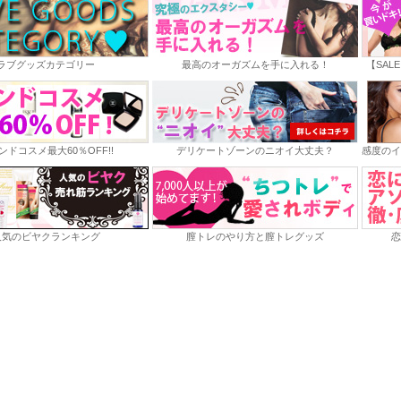
ラブグッズカテゴリー
最高のオーガズムを手に入れる！
【SAL
ンドコスメ最大60％OFF!!
デリケートゾーンのニオイ大丈夫？
感度のイ
人気のビヤクランキング
膣トレのやり方と膣トレグッズ
恋