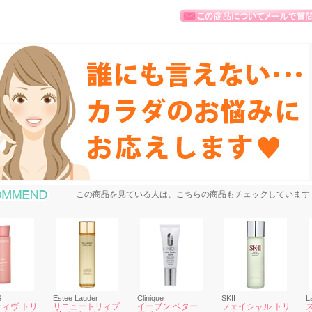
おすすめ商品
この商品を見ている人は、こちらの商品もチェックしています
S
Estee Lauder
Clinique
SKII
L
ィヴ トリ
リニュートリィブ
イーブン ベター
フェイシャル トリ