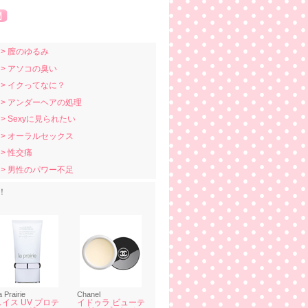
> 膣のゆるみ
> アソコの臭い
> イクってなに？
> アンダーヘアの処理
> Sexyに見られたい
> オーラルセックス
> 性交痛
> 男性のパワー不足
！
a Prairie
Chanel
スイス UV プロテ
イドゥラ ビューテ