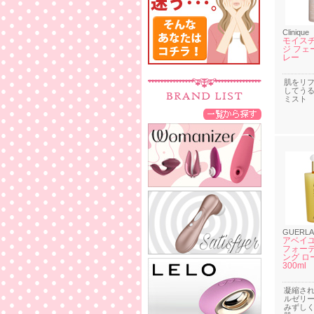
Clinique
モイスチ
ジ フェ
レー
肌をリ
してう
ミスト
GUERLA
アベイユ
フォー
ング ロ
300ml
凝縮さ
ルゼリ
みずし