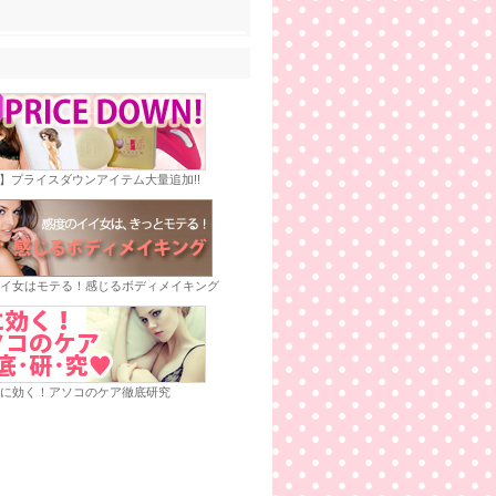
E】プライスダウンアイテム大量追加!!
イ女はモテる！感じるボディメイキング
に効く！アソコのケア徹底研究