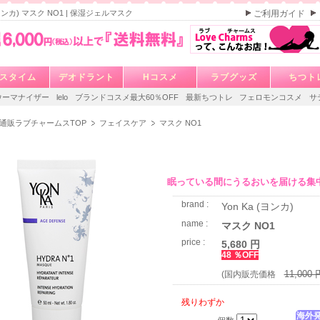
 (ヨンカ) マスク NO1 | 保湿ジェルマスク
ご利用ガイド
スタイム
デオドラント
Hコスメ
ラブグッズ
ちつト
ウーマナイザー
lelo
ブランドコスメ最大60％OFF
最新ちつトレ
フェロモンコスメ
サ
通販ラブチャームスTOP
フェイスケア
マスク NO1
眠っている間にうるおいを届ける集
brand :
Yon Ka (ヨンカ)
name :
マスク NO1
price :
5,680 円
48 ％OFF
11,000 
(国内販売価格
残りわずか
海外