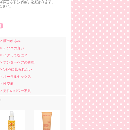
らせたコットンで軽く拭き取ります。
ださい。
> 膣のゆるみ
> アソコの臭い
> イクってなに？
> アンダーヘアの処理
> Sexyに見られたい
> オーラルセックス
> 性交痛
> 男性のパワー不足
！