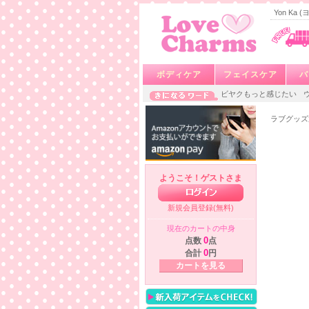
Yon Ka
ボディケア
フェイスケア
バ
ビヤクもっと感じたい
ラブグッズ
ようこそ！ゲストさま
新規会員登録(無料)
現在のカートの中身
点数
0
点
合計
0
円
カートを見る