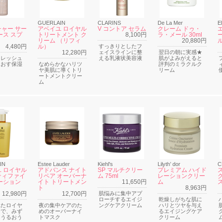
GUERLAIN
CLARINS
De La Mer
E
ャー サー
アベイユ ロイヤル
V コントア セラム
クレーム ドゥ・
ース スプ
トリートメント ク
8,100円
ラ・メール 30ml
リーム （リフィ
20,880円
ル
4,480円
ル）
すっきりとしたフ
12,280円
ェイスラインに整
翌日の朝に実感★
フレッシュ
える乳液状美容液
肌がよみがえると
るおす保湿
なめらかなハリツ
評判のミラクルク
ヤ美肌に導くトリ
リーム
ートメントクリー
ム
IN
Estee Lauder
Kiehl's
Lilyth’ dor
C
 ロイヤル
アドバンス ナイト
SP マルチクリー
プレミアム ハイド
ティファイ
リペア オーバーナ
ム 75ml
レーションクリー
ーション
イト トリートメン
11,650円
ム
ト
8,963円
12,980円
12,700円
肌悩みに集中アプ
ローチするエイジ
乾燥しがちな肌に
れたロイヤ
夜の集中ケアのた
ングケアクリーム
ハリとツヤを与え
ーで、みず
めのオーバーナイ
るエイジングケア
くうるおう
トマスク
クリーム