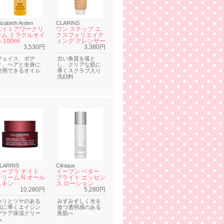
lizabeth Arden
CLARINS
エイトアワークリ
ワン ステップ エ
ーム ミラクルオイ
クスフォリエイテ
 100ml
ィング クレンザー
3,530円
3,380円
フェイス、ボデ
古い角質を落と
ィ、ヘアと全身に
し、クリアな肌に
使用できるオイル
導くスクラブ入り
洗顔料
LARINS
Clinique
スープラ ナイト
イーブン ベター
クリーム N オール
ブライト エッセン
スキン
ス ローション
10,280円
5,280円
ハリとツヤのある
みずみずしく光を
肌に導くエイジン
放つ透明感のある
グケア保湿クリー
美肌へ
ム