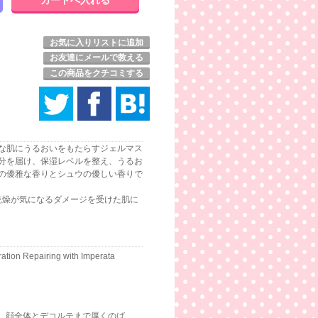
お気に入りリストに追加
お友達にメールで教える
この商品をクチコミする
な肌にうるおいをもたらすジェルマス
分を届け、保湿レベルを整え、うるお
の優雅な香りとシュウの優しい香りで
乾燥が気になるダメージを受けた肌に
ation Repairing with Imperata
、顔全体とデコルテまで厚くのば