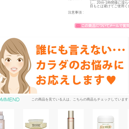
し、20分-1時間後に湿
目もとは避けてご使用く
注意事項 :
おすすめ商品
この商品を見ている人は、こちらの商品もチェックしています