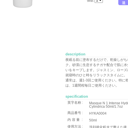
個数
送
description
夜眠る前に塗布するだけで、乾燥しがち
ク。砂漠に生息するチガヤ配合で肌に水
いをキープします。ジャスミン、ローズ
就寝時のひと時をリラックスタイムに。
通常は、週1-3回ご使用ください。特に
は、1週間程毎日ご使用ください。
specification
英字名称 :
Masque N 1 Intense Hydr
Cylindrica 50ml/1.7oz
商品番号 :
HYKA0004
内容量
:
50ml
使用方法 :
洗顔後化粧水で整えた後