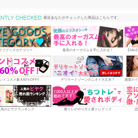
最近あなたがチェックした商品
最近あなたがチェックした商品はこちらです。
ラブグッズカテゴリー
最高のオーガズムを手に入れる！
【SAL
ンドコスメ最大60％OFF!!
デリケートゾーンのニオイ大丈夫？
感度のイ
人気のビヤクランキング
膣トレのやり方と膣トレグッズ
恋