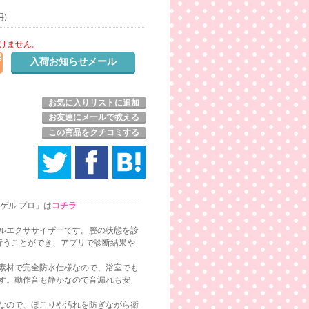
円
)
けません。
発
お気に入りリストに追加
お友達にメールで教える
この商品をクチコミする
ゲル プロ」は
コチラ
ルエクササイザーです。膣の状態を診
行うことができ、アプリで診断結果や
素材で完全防水仕様なので、浴室でも
す。動作音も静かなので音漏れも安
なので、ほこりや汚れを防ぎながら衛