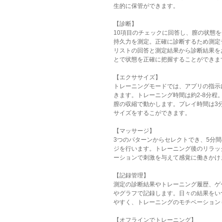
生的に保管ができます。
【診断】
10項目のチェックに回答し、膣の状態
持久力を測定。正確に診断するため測定
リストの回答と測定結果から診断結果を
とで状態を正確に把握することができま
【エクササイズ】
トレーニングモードでは、アプリの指示
きます。トレーニング時間は約2-8分程
膣の収縮で動かします。プレイ時間は3
サイズをするこができます。
【マッサージ】
3つのパターンからセレクトでき、5分
ジを行います。トレーニング後のリラッ
ーションで刺激を与えて感覚に働きかけ
【記録管理】
測定の診断結果やトレーニング履歴、ゲ
やグラフで記録します。日々の結果をい
やすく、トレーニングのモチベーション
【オフラインでトレーニング】