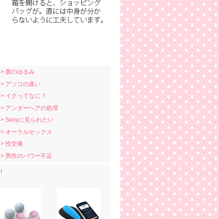
> 膣のゆるみ
> アソコの臭い
> イクってなに？
> アンダーヘアの処理
> Sexyに見られたい
> オーラルセックス
> 性交痛
> 男性のパワー不足
！