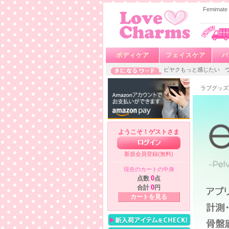
Femim
ボディケア
フェイスケア
バ
ビヤクもっと感じたい
ラブグッズ
ようこそ！ゲストさま
新規会員登録(無料)
現在のカートの中身
点数
0
点
合計
0
円
カートを見る