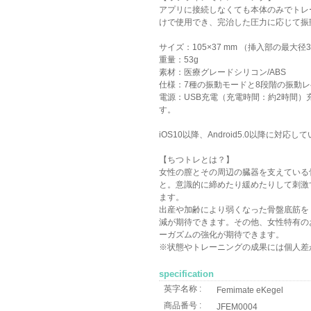
アプリに接続しなくても本体のみでトレ
けで使用でき、完治した圧力に応じて振
サイズ：105×37 mm （挿入部の最大径
重量：53g
素材：医療グレードシリコン/ABS
仕様：7種の振動モードと8段階の振動レ
電源：USB充電（充電時間：約2時間
す。
iOS10以降、Android5.0以降に対応し
【ちつトレとは？】
女性の膣とその周辺の臓器を支えている
と。意識的に締めたり緩めたりして刺激
ます。
出産や加齢により弱くなった骨盤底筋を
減が期待できます。その他、女性特有の
ーガズムの強化が期待できます。
※状態やトレーニングの成果には個人差
specification
英字名称 :
Femimate eKegel
商品番号 :
JFEM0004