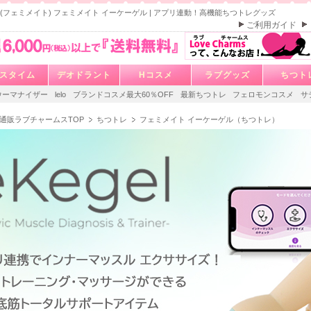
ate (フェミメイト) フェミメイト イーケーゲル | アプリ連動！高機能ちつトレグッズ
ご利用ガイド
スタイム
デオドラント
Hコスメ
ラブグッズ
ちつト
ウーマナイザー
lelo
ブランドコスメ最大60％OFF
最新ちつトレ
フェロモンコスメ
サ
通販ラブチャームスTOP
ちつトレ
フェミメイト イーケーゲル（ちつトレ）