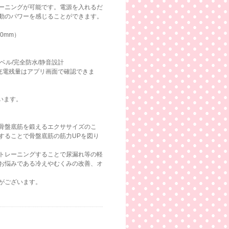
ーニングが可能です。電源を入れるだ
動のパワーを感じることができます。
30mm）
ベル/完全防水/静音設計
）充電残量はアプリ画面で確認できま
ています。
骨盤底筋を鍛えるエクササイズのこ
することで骨盤底筋の筋力UPを図り
トレーニングすることで尿漏れ等の軽
お悩みである冷えやむくみの改善、オ
がございます。