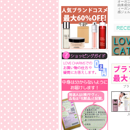
オーガ
由来成
ィーガ
感ジェ
ブラ