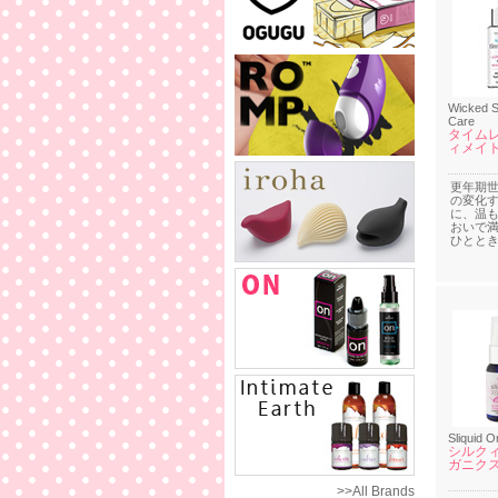
Wicked S
Care
タイムレ
ィメイト
更年期
の変化
に、温
おいで
ひとと
Sliquid O
シルクィ
ガニクス
>>All Brands