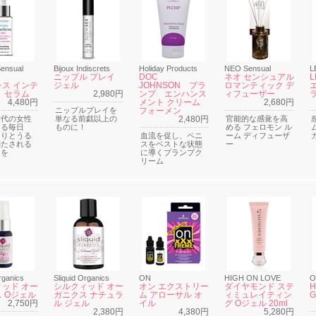
ensual
Bijoux Indiscrets
Holiday Products
NEO Sensual
L
ニップル プレイ
DOC
ネオ センシュアル
ス インテ
ジェル
JOHNSON プラ
ロマンティック デ
 セラム
2,980円
ンプ エンハンス
ィフューザー
4,480円
メント クリーム
2,680円
ニップルプレイを
フォーメン
世代の女性
単なる前戯以上の
2,480円
官能的な感覚を高
する毎日
ものに！
める フェロモン ル
もりとうる
血流を促し、ペニ
ーム ディフューザ
満たされる
スをベストな状態
ー
きを
に導くプランプク
リーム
rganics
Sliquid Organics
ON
HIGH ON LOVE
O
ッド オー
シルクィッド オー
オン エクストリー
ダイヤモンド ステ
H
 Oジェル
ガニクス ナチュラ
ム アローサル オ
ィミュレイティン
2,750円
ル ジェル
イル
グ Oジェル 20ml
2,380円
4,380円
5,280円