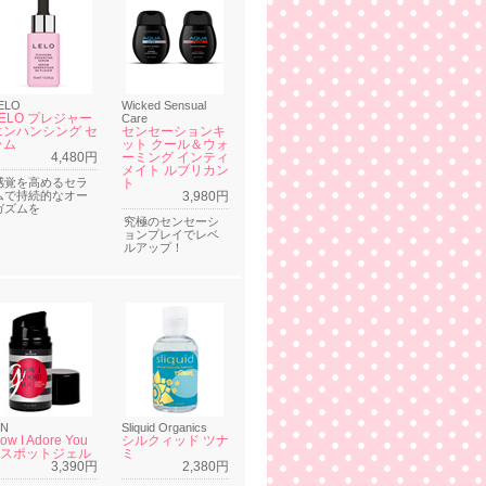
ELO
Wicked Sensual
LELO プレジャー
Care
エンハンシング セ
センセーションキ
ラム
ット クール＆ウォ
4,480円
ーミング インティ
メイト ルブリカン
感覚を高めるセラ
ト
ムで持続的なオー
3,980円
ガズムを
究極のセンセーシ
ョンプレイでレベ
ルアップ！
N
Sliquid Organics
ow I Adore You
シルクィッド ツナ
Gスポットジェル
ミ
3,390円
2,380円