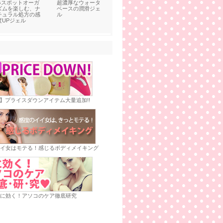
Gスポットオーガ
超濃厚なウォータ
ズムを楽しむ、ナ
ベースの潤滑ジェ
チュラル処方の感
ル
度UPジェル
E】プライスダウンアイテム大量追加!!
イ女はモテる！感じるボディメイキング
に効く！アソコのケア徹底研究