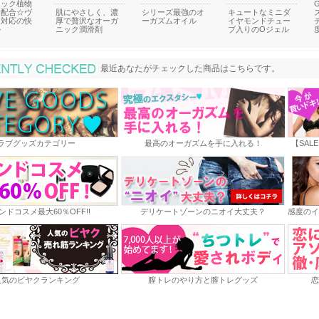
ニック植物
分配合☆ヴ
肌にやさしく、濃
シリーズ最強のオ
キュートなミニダ
ン対応の快
厚で贅沢なオーガ
ーガズムオイル
イヤモンドチュー
ル
ニック潤滑剤
ブ入りのOジェル
最近あなたがチェックした商品
最近あなたがチェックした商品はこちらです。
ラブグッズカテゴリー
最高のオーガズムを手に入れる！
【SAL
ンドコスメ最大60％OFF!!
デリケートゾーンのニオイ大丈夫？
感度のイ
人気のビヤクランキング
膣トレのやり方と膣トレグッズ
恋