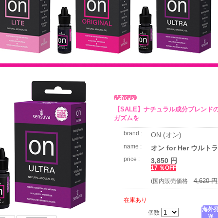
【SALE】ナチュラル成分ブレンド
ガズムを
brand :
ON (オン)
name :
オン for Her ウルトラ
price :
3,850 円
17 ％OFF
4,620 円
(国内販売価格
在庫あり
海外
個数
送