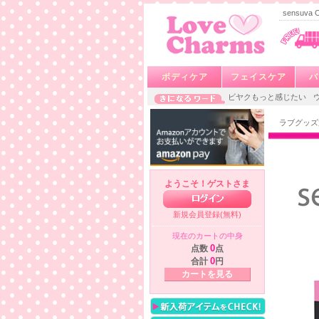
sensuv
ボディケア
フェイスケア
バ
ビヤクもっと感じたい
ラブグッズ
ようこそ！ゲストさま
新規会員登録(無料)
現在のカートの中身
点数
0
点
合計
0
円
カートを見る