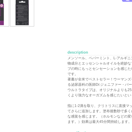
description
メンソール、ペパーミント、L-アルギニ
物成分とエッセンシャルオイルを絶妙な
ブの時にもっとセンセーションを感じた
です。
著書が全米でベストセラー！ウーマンズ
る泌尿器科の医師Dr.ジェニファー・バ
ウルトラタイプは、オリジナルよりも2
くより強力なオーガズムを感じたいとい
指に1-2滴を取り、クリトリスに直接マ
てさらに追加します。塗布後数秒で多く
な感覚を感じます。（ホルモンなどの変
ます。）効果は最大45分間持続します。