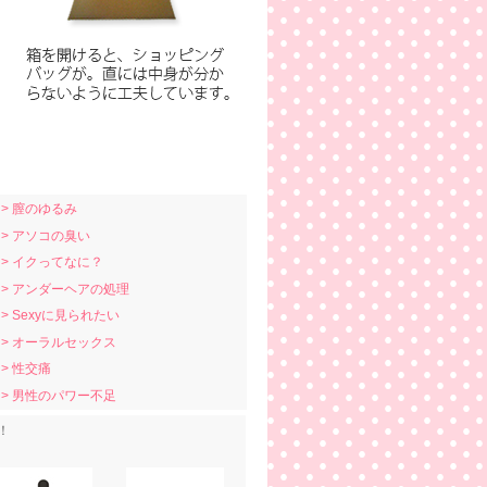
> 膣のゆるみ
> アソコの臭い
> イクってなに？
> アンダーヘアの処理
> Sexyに見られたい
> オーラルセックス
> 性交痛
> 男性のパワー不足
！