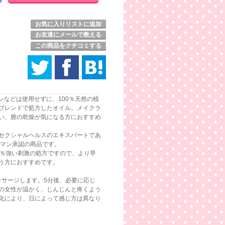
お気に入りリストに追加
お友達にメールで教える
この商品をクチコミする
ンなどは使用せずに、100％天然の植
ブレンドで処方したオイル。メイクラ
い、膣の乾燥が気になる方におすすめ
セクシャルヘルスのエキスパートであ
ーマン承認の商品です。
5％強い刺激の処方ですので、より早
う方におすすめです。
ッサージします。5分後、必要に応じ
の女性が温かく、じんじんと疼くよう
化により、日によって感じ方は異なり