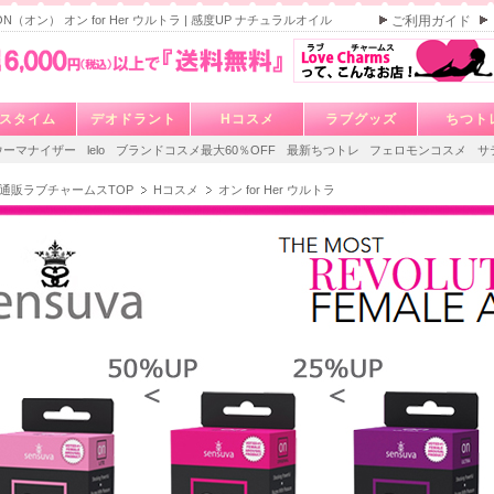
a ON（オン） オン for Her ウルトラ | 感度UP ナチュラルオイル
ご利用ガイド
スタイム
デオドラント
Hコスメ
ラブグッズ
ちつト
ウーマナイザー
lelo
ブランドコスメ最大60％OFF
最新ちつトレ
フェロモンコスメ
サ
通販ラブチャームスTOP
Hコスメ
オン for Her ウルトラ