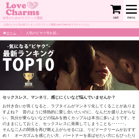
cart
menu
女性のためのラブグッズ通販
人気のビヤク売れ筋ランキング|ラブグッズ通販Love Charms(ラブチャームス)
ホーム
人気のビヤク売れ筋ランキング
セックスレス、マンネリ、感じにくいなど悩んでいませんか？
お付き合いが長くなると、ラブタイムがマンネリ化してくることがありま
すよね？ 昔のように情熱的に愛し合いたいのに、なんだか盛り上がらな
い、気分が乗らないなどの悩みを抱くカップルは本当に多いようです。そ
のままにしておくと、セックスレスに発展してしまうことも･･････。
そんな二人の関係を再び燃え上がらせるには、リビドークリームがおすす
め！ オーガズムを感じたい方、パートナーを喜ばせたい方にもぴったり