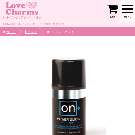
cart
menu
女性のためのラブグッズ通販
sensuva ON（オン）パワーグライド for Him | 男性機能をサポート
ホーム
Hコスメ
オン パワーグライド for Him