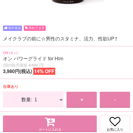
売れてます
メイクラブの前に☆男性のスタミナ、活力、性欲UP↑
ON (オン)
オン パワーグライド for Him
(国内販売価格
4,620
円)
3,980円(税込)
14% OFF
在庫あり
数量:
+
-
カートに入れる
お気に入り