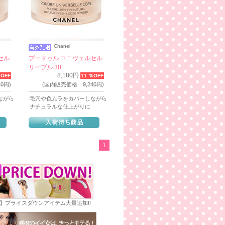
Chanel
セル
プードゥル ユニヴェルセル
リーブル 30
8,180円
％OFF
11 ％OFF
40円
)
(国内販売価格
9,240円
)
ながら
毛穴や色ムラをカバーしながら
ナチュラルな仕上がりに
1
E】プライスダウンアイテム大量追加!!