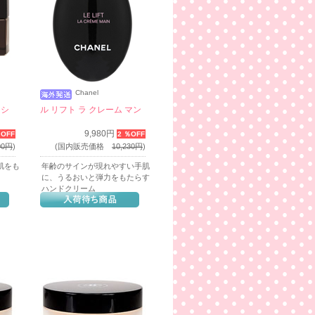
Chanel
ッシ
ル リフト ラ クレーム マン
9,980円
％OFF
2 ％OFF
00円
)
(国内販売価格
10,230円
)
肌をも
年齢のサインが現れやすい手肌
に、うるおいと弾力をもたらす
ハンドクリーム