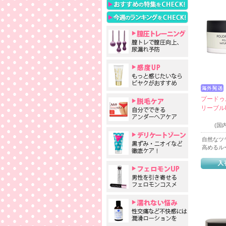
プードゥ
リーブルN
(
自然なツ
高めるル