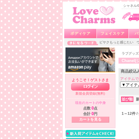
シャネル/C
ボディケア
フェイスケア
バ
ビヤクもっと感じたい
ラブグッズ
Chane
商品絞込
アイテムで
ようこそ！ゲストさま
新規会員登録(無料)
並び順
現在のカートの中身
点数
0
点
1～12件 
合計
0
円
カートを見る