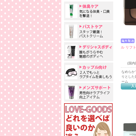
ル リフト
(国
なめらか
りとした
ーム