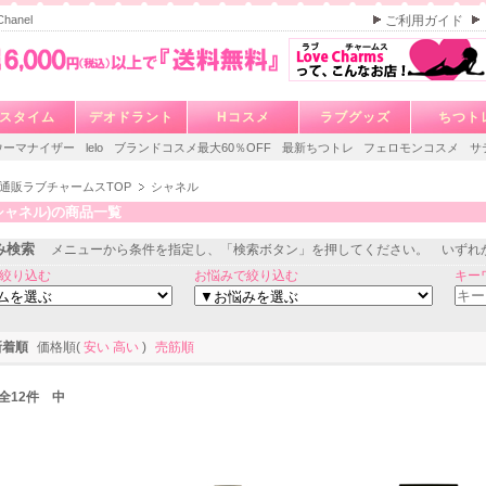
hanel
ご利用ガイド
スタイム
デオドラント
Hコスメ
ラブグッズ
ちつト
ウーマナイザー
lelo
ブランドコスメ最大60％OFF
最新ちつトレ
フェロモンコスメ
サ
通販ラブチャームスTOP
シャネル
l(シャネル)の商品一覧
み検索
メニューから条件を指定し、「検索ボタン」を押してください。 いずれ
絞り込む
お悩みで絞り込む
キー
新着順
価格順(
安い
高い
)
売筋順
/ 全12件 中