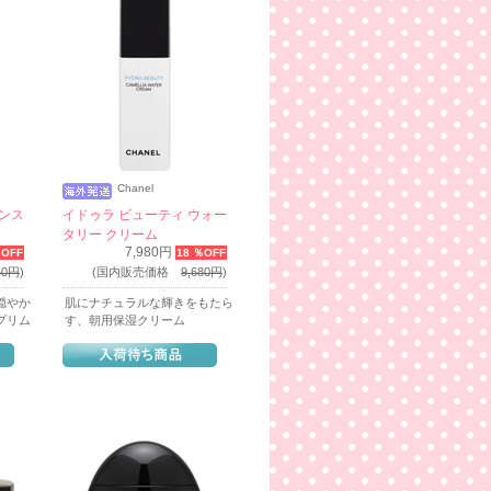
Chanel
タンス
イドゥラ ビューティ ウォー
タリー クリーム
7,980円
％OFF
18 ％OFF
50円
)
(国内販売価格
9,680円
)
穏やか
肌にナチュラルな輝きをもたら
プリム
す、朝用保湿クリーム