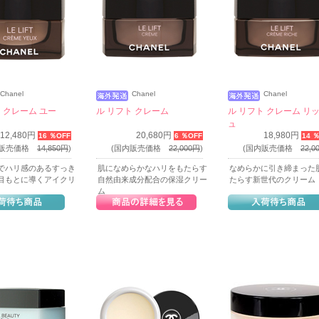
Chanel
Chanel
Chanel
 クレーム ユー
ル リフト クレーム
ル リフト クレーム リ
ュ
12,480円
20,680円
18,980円
16 ％OFF
6 ％OFF
14 
内販売価格
14,850円
)
(国内販売価格
22,000円
)
(国内販売価格
22,0
でハリ感のあるすっき
肌になめらかなハリをもたらす
なめらかに引き締まった
目もとに導くアイクリ
自然由来成分配合の保湿クリー
たらす新世代のクリーム
ム