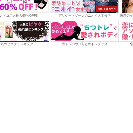
ンドコスメ最大60％OFF!!
デリケートゾーンのニオイ大丈夫？
感度のイ
人気のビヤクランキング
膣トレのやり方と膣トレグッズ
恋