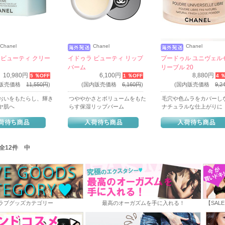
Chanel
Chanel
Chanel
 ビューティ クリー
イドゥラ ビューティ リップ
プードゥル ユニヴェル
バーム
リーブル 20
10,980円
6,100円
8,880円
5 ％OFF
1 ％OFF
4 
内販売価格
11,550円
)
(国内販売価格
6,160円
)
(国内販売価格
9,2
おいをもたらし、輝き
つややかさとボリュームをもた
毛穴や色ムラをカバーし
ヤ肌へ
らす保湿リップバーム
ナチュラルな仕上がりに
/ 全12件 中
ラブグッズカテゴリー
最高のオーガズムを手に入れる！
【SAL