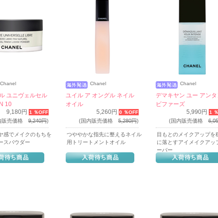
Chanel
Chanel
Chanel
ル ユニヴェルセル
ユイル ア オングル ネイル
デマキヤン ユー アン
 10
オイル
ビファーズ
9,180円
5,260円
5,990円
1 ％OFF
0 ％OFF
1 
国内販売価格
9,240円
)
(国内販売価格
5,280円
)
(国内販売価格
6,0
ヤ感でメイクのもちを
つややかな指先に整えるネイル
目もとのメイクアップを
ースパウダー
用トリートメントオイル
に落とすアイメイクアッ
ーバー