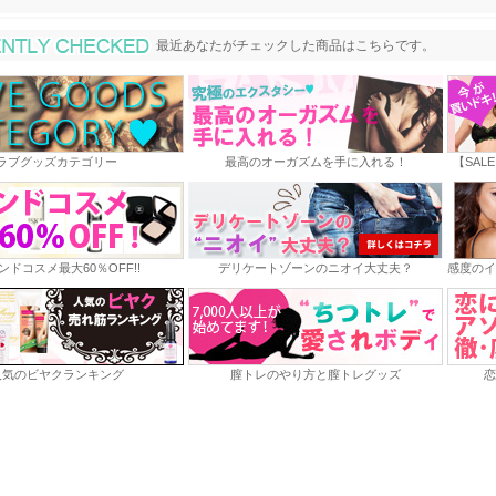
最近あなたがチェックした商品
最近あなたがチェックした商品はこちらです。
ラブグッズカテゴリー
最高のオーガズムを手に入れる！
【SAL
ンドコスメ最大60％OFF!!
デリケートゾーンのニオイ大丈夫？
感度のイ
人気のビヤクランキング
膣トレのやり方と膣トレグッズ
恋