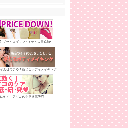
E】プライスダウンアイテム大量追加!!
イ女はモテる！感じるボディメイキング
に効く！アソコのケア徹底研究