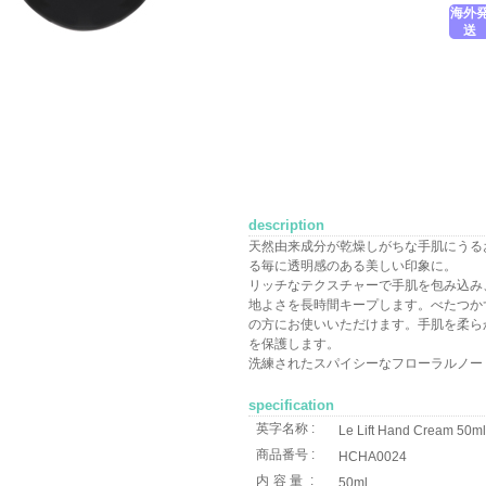
海外
送
description
天然由来成分が乾燥しがちな手肌にうる
る毎に透明感のある美しい印象に。
リッチなテクスチャーで手肌を包み込み
地よさを長時間キープします。べたつか
の方にお使いいただけます。手肌を柔ら
を保護します。
洗練されたスパイシーなフローラルノー
specification
英字名称 :
Le Lift Hand Cream 50ml/
商品番号 :
HCHA0024
内容量
:
50ml